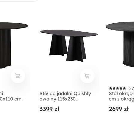
5 /
ni
Stół do jadalni Quishly
Stół okrągł
10x110 cm
owalny 115x230
cm z okrą
cm/dąb czarny
lamele dąb
3399 zł
2699 zł