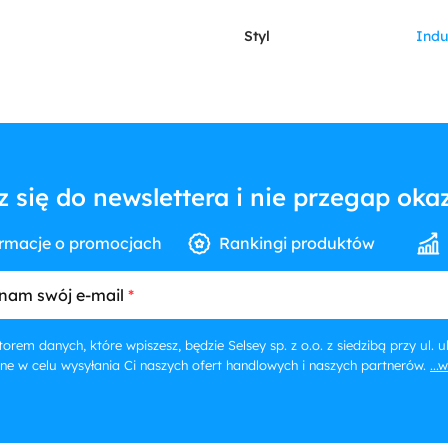
Styl
Indu
z się do newslettera i nie przegap okaz
rmacje o promocjach
Rankingi produktów
nam swój e-mail
orem danych, które wpiszesz, będzie Selsey sp. z o.o. z siedzibą przy ul.
ne w celu wysyłania Ci naszych ofert handlowych i naszych partnerów.
...