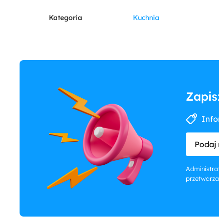
Kategoria
Kuchnia
Zapis
Info
Podaj 
Administrat
przetwarza