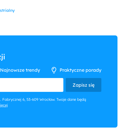
strialny
ji
Najnowsze trendy
Praktyczne porady
Zapisz się
 ul. Fabrycznej 6, 53-609 Wrocław. Twoje dane będą
więcej