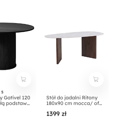
 5
y Gativel 120
Stół do jadalni Ritony
głą podstawą
180x90 cm mocca/ off
 czarny
white
1399 zł