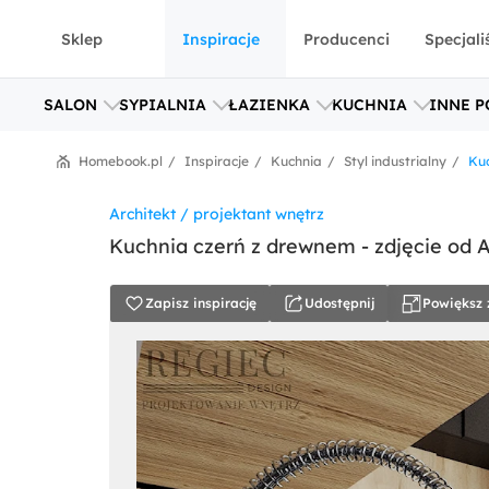
Sklep
Inspiracje
Producenci
Specjali
SALON
SYPIALNIA
ŁAZIENKA
KUCHNIA
INNE P
Homebook.pl
Inspiracje
Kuchnia
Styl industrialny
Kuc
Architekt / projektant wnętrz
Kuchnia czerń z drewnem - zdjęcie od 
Zapisz inspirację
Udostępnij
Powiększ 