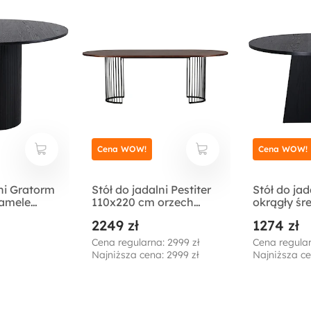
Cena WOW!
Cena WOW!
lni Gratorm
Stół do jadalni Pestiter
Stół do jad
lamele
110x220 cm orzech
okrągły śr
włoski/stalowa
cm/dąb cz
2249 zł
1274 zł
podstawa
Cena regularna: 2999 zł
Cena regular
Najniższa cena: 2999 zł
Najniższa ce