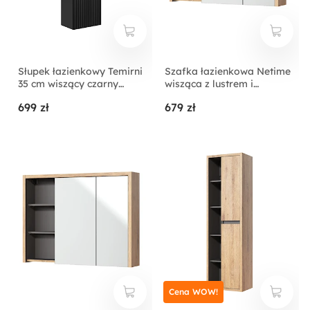
Słupek łazienkowy Temirni
Szafka łazienkowa Netime
35 cm wiszący czarny
wisząca z lustrem i
lamele
oświetleniem
699 zł
679 zł
Cena WOW!