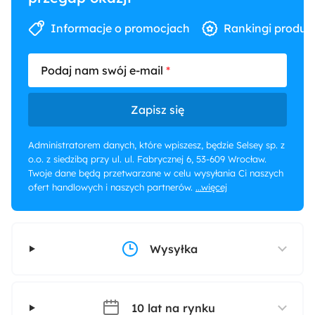
Informacje o promocjach
Rankingi produk
Podaj nam swój e-mail
Zapisz się
Administratorem danych, które wpiszesz, będzie Selsey sp. z
o.o. z siedzibą przy ul. ul. Fabrycznej 6, 53-609 Wrocław.
Twoje dane będą przetwarzane w celu wysyłania Ci naszych
ofert handlowych i naszych partnerów.
...więcej
Wysyłka
10 lat na rynku