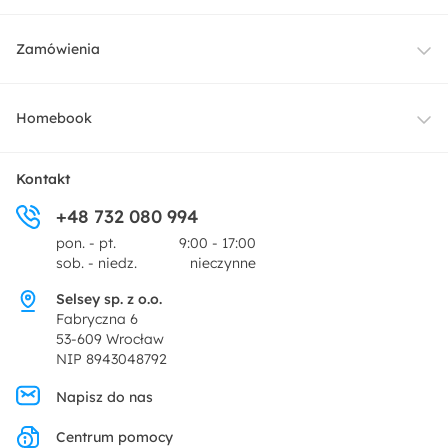
Meble
Zamówienia
Oświetlenie
Dostawa
Homebook
Tekstylia
Płatności i raty
O nas
Kontakt
Ogród i taras
+48 732 080 994
Zwroty
Centrum prasowe
pon. - pt.
9:00 - 17:00
Dekoracje i akcesoria
sob. - niedz.
nieczynne
Pytania i odpowiedzi
Oferta dla producentów
Selsey sp. z o.o.
Promocje
Fabryczna 6
Regulamin
53-609 Wrocław
NIP 8943048792
Polityka prywatności
Napisz do nas
Centrum pomocy
Ustawienia prywatności