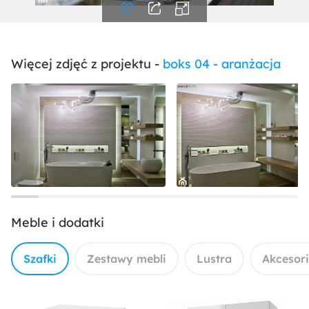
Więcej zdjęć z projektu -
boks 04 - aranżacja
Meble i dodatki
Szafki
Zestawy mebli
Lustra
Akcesor