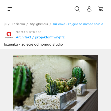
racje
Łazienka
Styl glamour
łazienka - zdjęcie od nomad studio
liści
NOMAD STUDIO
Architekt / projektant wnętrz
łazienka - zdjęcie od nomad studio