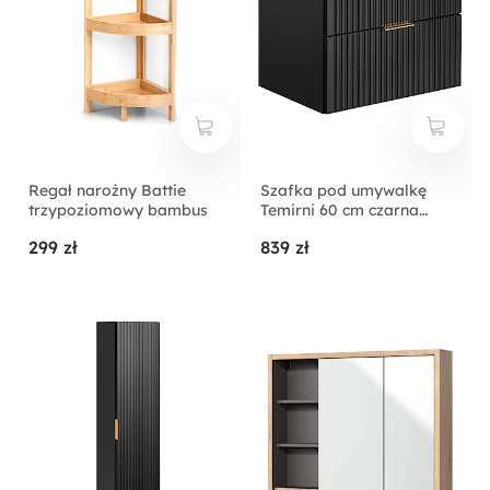
Regał narożny Battie
Szafka pod umywalkę
trzypoziomowy bambus
Temirni 60 cm czarna
lamele z blatem
299 zł
839 zł