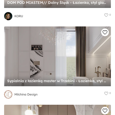
DOM POD MIASTEM// Dolny Śląsk - Łazienka, styl glamour - zdjęcie od KORU
0
KORU
Sypialnia z łazienką master w Trzebini - Łazienka, styl glamour - zdjęcie od Milchina Design
0
Milchina Design