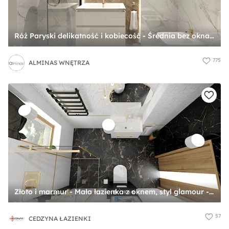
Róż Paryski delikatność i kobiecość - Średnia bez okna z marmurową podłogą z punktowym oświetleniem łazienka, styl glamour - zdjęcie od ALMINAS WNĘTRZA
775
ALMINAS WNĘTRZA
Złoto i marmur - Mała łazienka z oknem, styl glamour - zdjęcie od CEDZYNA ŁAZIENKI
57
CEDZYNA ŁAZIENKI