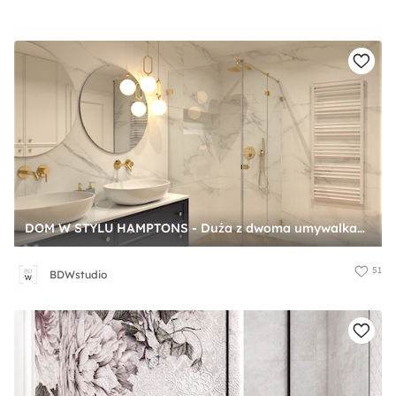
DOM W STYLU HAMPTONS - Duża z dwoma umywalkami łazienka, styl glamour - zdjęcie od BDWstudio
51
BDWstudio