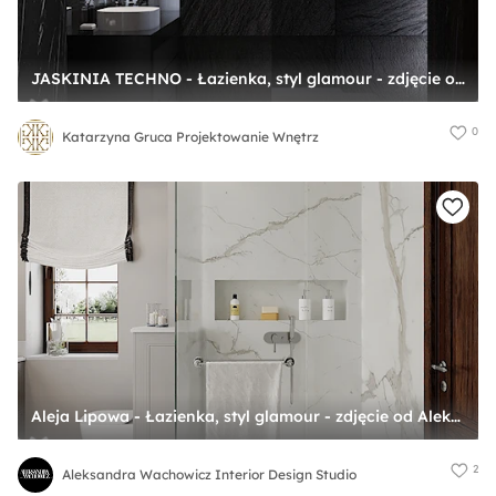
JASKINIA TECHNO - Łazienka, styl glamour - zdjęcie od Katarzyna Gruca Projektowanie Wnętrz
0
Katarzyna Gruca Projektowanie Wnętrz
Aleja Lipowa - Łazienka, styl glamour - zdjęcie od Aleksandra Wachowicz Interior Design Studio
2
Aleksandra Wachowicz Interior Design Studio