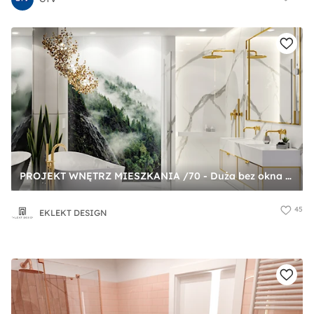
PROJEKT WNĘTRZ MIESZKANIA /70 - Duża bez okna z lustrem z dwoma umywalkami z marmurową podłogą łazienka, styl glamour - zdjęcie od EKLEKT DESIGN
45
EKLEKT DESIGN