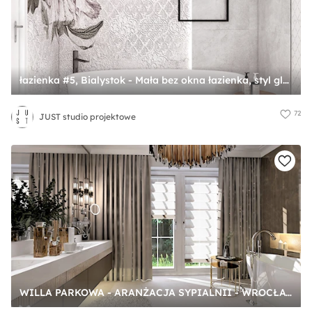
łazienka #5, Bialystok - Mała bez okna łazienka, styl glamour - zdjęcie od JUST studio projektowe
72
JUST studio projektowe
WILLA PARKOWA - ARANŻACJA SYPIALNII - WROCŁAW - Łazienka, styl glamour - zdjęcie od Boskie Wnetrza i Ty