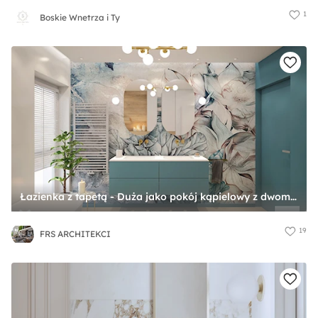
1
Boskie Wnetrza i Ty
Łazienka z tapetą - Duża jako pokój kąpielowy z dwoma umywalkami z punktowym oświetleniem łazienka z oknem, styl glamour - zdjęcie od FRS ARCHITEKCI
19
FRS ARCHITEKCI