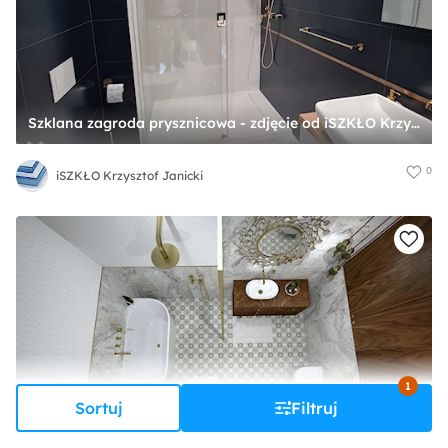
Szklana zagroda prysznicowa - zdjęcie od iSZKŁO Krzysztof Janicki
0
iSZKŁO Krzysztof Janicki
1
Sortuj
Filtruj
Łazienka glamour z drewnem - zdjęcie od SANITREND Salon Łazienek