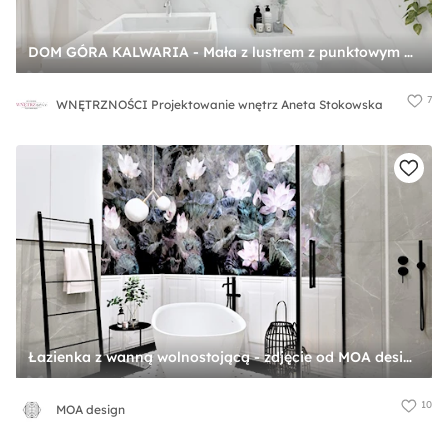
DOM GÓRA KALWARIA - Mała z lustrem z punktowym oświetleniem łazienka z oknem, styl glamour - zdjęcie od WNĘTRZNOŚCI Projektowanie wnętrz Aneta Stokowska
7
WNĘTRZNOŚCI Projektowanie wnętrz Aneta Stokowska
Łazienka z wanną wolnostojącą - zdjęcie od MOA design
10
MOA design