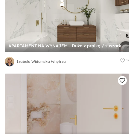
APARTAMENT NA WYNAJEM - Duża z pralką / suszarką z lustrem łazienka, styl glamour - zdjęcie od Izabela Widomska Wnętrza
12
Izabela Widomska Wnętrza