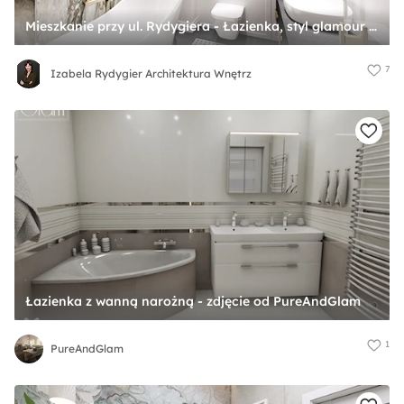
Mieszkanie przy ul. Rydygiera - Łazienka, styl glamour - zdjęcie od Izabela Rydygier Architektura Wnętrz
7
Izabela Rydygier Architektura Wnętrz
Łazienka z wanną narożną - zdjęcie od PureAndGlam
1
PureAndGlam