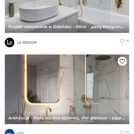
Projekt mieszkanie w Gdańsku - Oliva - jasny klasyczny projekt wnętrza mieszkania - zdjęcie od Le-DESIGN
35
Le-DESIGN
Aranżacje - Mała średnia łazienka, styl glamour - zdjęcie od GTV
45
GTV