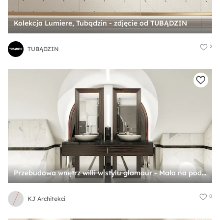
Kolekcja Lumiere, Tubądzin - zdjęcie od TUBĄDZIN
2
TUBĄDZIN
Przebudowa wnętrz willi w stylu glamour - Mała na poddaszu z lustrem z dwoma umywalkami z marmurową podłogą łazienka z oknem, styl glamour - zdjęcie od KJ Architekci
0
KJ Architekci