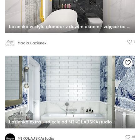
Łazienka w stylu glamour z dużym oknem - zdjęcie od Magia Łazienek
1
Magia Łazienek
Łazienka extra - zdjęcie od MIKOŁAJSKAstudio
38
MIKOŁAJSKAstudio