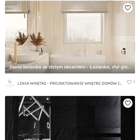
Jasna łazienka ze złotym akcentem - Łazienka, styl glamour - zdjęcie od LINIA WNĘTRZ - PROJEKTOWANIE WNĘTRZ DOMÓW I MIESZKAŃ
0
LINIA WNĘTRZ - PROJEKTOWANIE WNĘTRZ DOMÓW I MIESZKAŃ