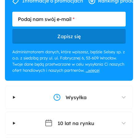
Informacje o promocjach
Rankingi produk
Podaj nam swój e-mail
Zapisz się
Administratorem danych, które wpiszesz, będzie Selsey sp. z
o.o. z siedzibą przy ul. ul. Fabrycznej 6, 53-609 Wrocław.
Twoje dane będą przetwarzane w celu wysyłania Ci naszych
ofert handlowych i naszych partnerów.
...więcej
Wysyłka
10 lat na rynku