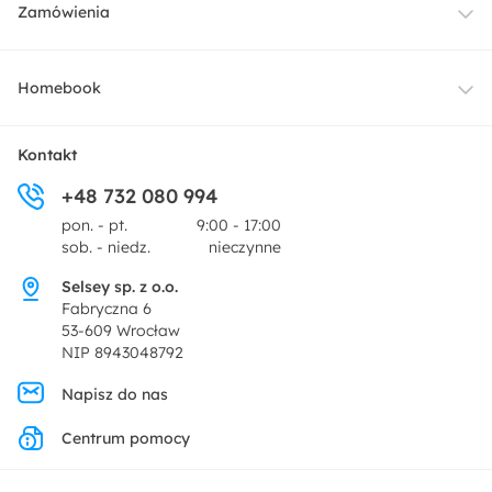
Meble
Zamówienia
Oświetlenie
Dostawa
Homebook
Tekstylia
Płatności i raty
O nas
Kontakt
Ogród i taras
+48 732 080 994
Zwroty
Centrum prasowe
pon. - pt.
9:00 - 17:00
Dekoracje i akcesoria
sob. - niedz.
nieczynne
Pytania i odpowiedzi
Oferta dla producentów
Selsey sp. z o.o.
Promocje
Fabryczna 6
Regulamin
53-609 Wrocław
NIP 8943048792
Polityka prywatności
Napisz do nas
Centrum pomocy
Ustawienia prywatności