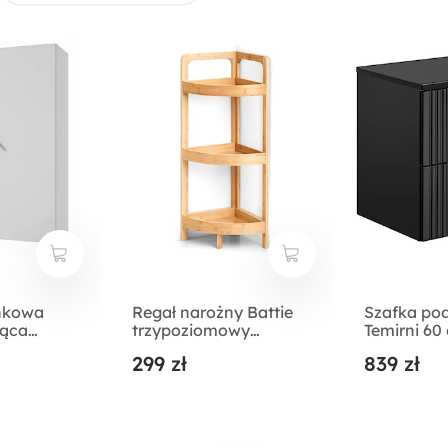
enkowa
Regał narożny Battie
Szafka po
ząca
trzypoziomowy
Temirni 60
ała
bambus
lamele z b
299 zł
839 zł