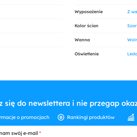
Wyposażenie
Z w
Kolor ścian
Szar
Wanna
Woln
Oświetlenie
Led
z się do newslettera i nie przegap okaz
rmacje o promocjach
Rankingi produktów
nam swój e-mail