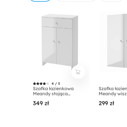
4 / 5
Szafka łazienkowa
Szafka łazi
Meandy stojąca
Meandy wis
podwójna biała
podwójna bi
349 zł
299 zł