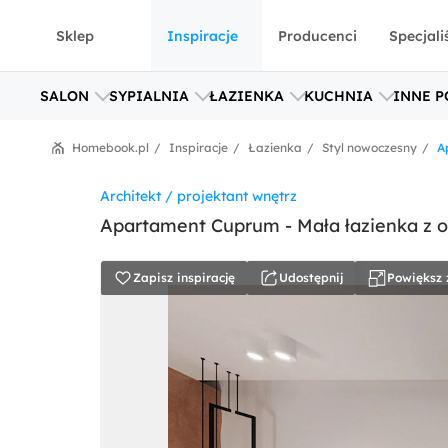
Sklep
Inspiracje
Producenci
Specjali
SALON
SYPIALNIA
ŁAZIENKA
KUCHNIA
INNE P
Homebook.pl
Inspiracje
Łazienka
Styl nowoczesny
A
Architekt / projektant wnętrz
Apartament Cuprum - Mała łazienka z 
Zapisz inspirację
Udostępnij
Powiększ 