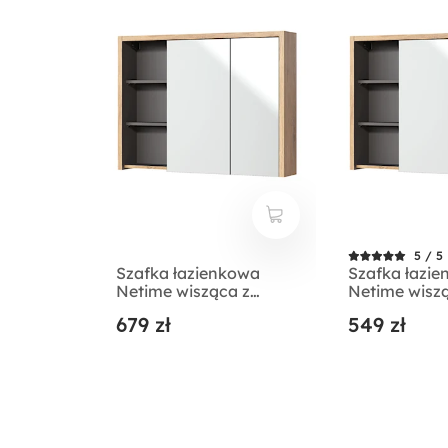
5 / 5
Szafka łazienkowa
Szafka łazi
Netime wisząca z
Netime wisz
lustrem i oświetleniem
lustrem
679 zł
549 zł