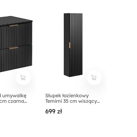
d umywalkę
Słupek łazienkowy
 cm czarna
Temirni 35 cm wiszący
latem
czarny lamele
699 zł