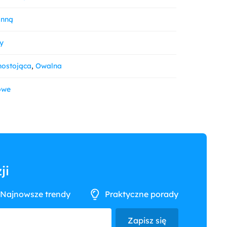
anną
y
ostojąca
Owalna
owe
ji
Najnowsze trendy
Praktyczne porady
Zapisz się