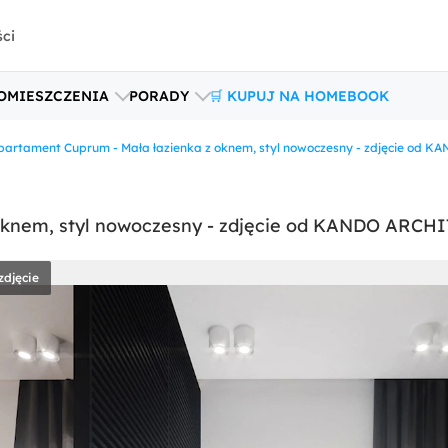
ści
OMIESZCZENIA
PORADY
🛒 KUPUJ NA HOMEBOOK
partament Cuprum - Mała łazienka z oknem, styl nowoczesny - zdjęcie od 
oknem, styl nowoczesny - zdjęcie od KANDO ARCH
zdjęcie