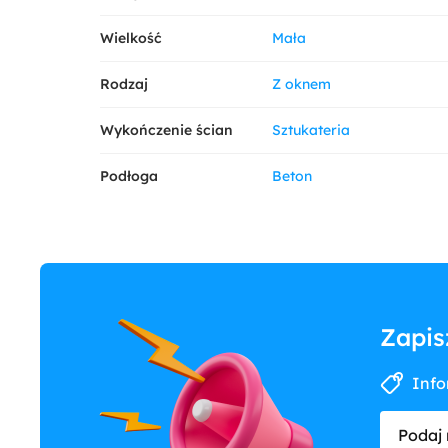
Wielkość
Mała
Rodzaj
Z oknem
Wykończenie ścian
Sztukateria
Podłoga
Beton
Zapis
Info
Podaj 