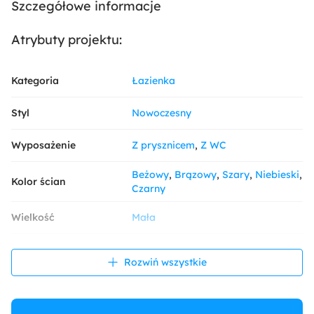
Szczegółowe informacje
Atrybuty projektu:
Kategoria
Łazienka
Styl
Nowoczesny
Wyposażenie
Z prysznicem
Z WC
Beżowy
Brązowy
Szary
Niebieski
Kolor ścian
Czarny
Wielkość
Mała
Rodzaj
Bez okna
Rozwiń wszystkie
Walk-in
Z deszczownicą
Z
Prysznic
odpływem liniowym