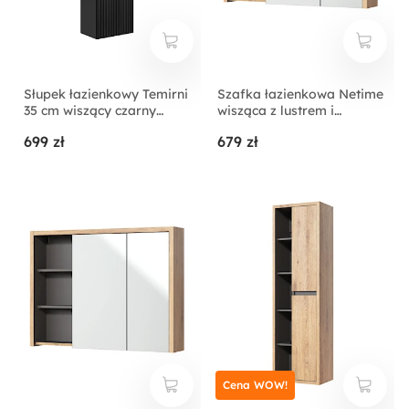
Słupek łazienkowy Temirni
Szafka łazienkowa Netime
35 cm wiszący czarny
wisząca z lustrem i
lamele
oświetleniem
699 zł
679 zł
Cena WOW!