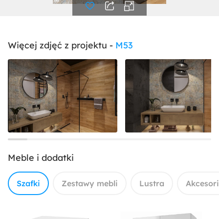
Więcej zdjęć z projektu -
M53
Meble i dodatki
Szafki
Zestawy mebli
Lustra
Akcesor