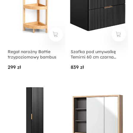
Regał narożny Battie
Szafka pod umywalkę
trzypoziomowy bambus
Temirni 60 cm czarna
lamele z blatem
299 zł
839 zł