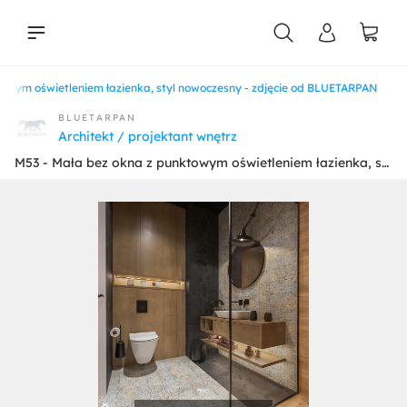
towym oświetleniem łazienka, styl nowoczesny - zdjęcie od BLUETARPAN
liści
BLUETARPAN
Architekt / projektant wnętrz
M53 - Mała bez okna z punktowym oświetleniem łazienka, styl nowoczesny - zdjęcie od BLUETARPAN