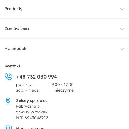
Produkty
Meble
Zamówienia
Oświetlenie
Dostawa
Homebook
Tekstylia
Płatności i raty
O nas
Kontakt
Ogród i taras
+48 732 080 994
Zwroty
Centrum prasowe
pon. - pt.
9:00 - 17:00
Dekoracje i akcesoria
sob. - niedz.
nieczynne
Pytania i odpowiedzi
Oferta dla producentów
Selsey sp. z o.o.
Promocje
Fabryczna 6
Regulamin
53-609 Wrocław
NIP 8943048792
Polityka prywatności
Napisz do nas