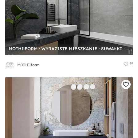
MOTHI.FORM ⋅ WYRAZISTE MIESZKANIE ⋅ SUWAŁKI - Średnia bez okna łazienka, styl industrialny - zdjęcie od MOTHI.form
18
MOTHI.form