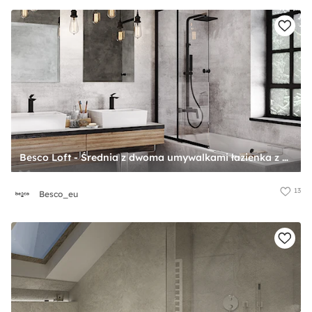
Besco Loft - Średnia z dwoma umywalkami łazienka z oknem, styl industrialny - zdjęcie od Besco_eu
13
Besco_eu