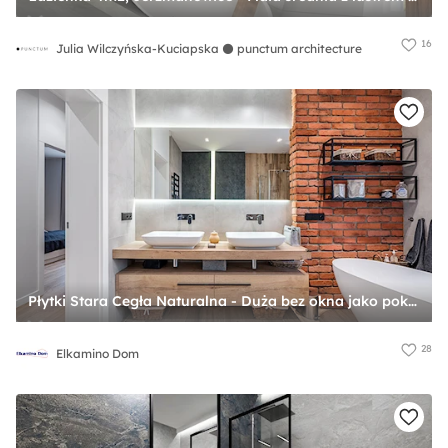
16
Julia Wilczyńska-Kuciapska ⚫️ punctum architecture
Płytki Stara Cegła Naturalna - Duża bez okna jako pokój kąpielowy z lustrem z dwoma umywalkami z punktowym oświetleniem łazienka, styl industrialny - zdjęcie od Elkamino Dom
28
Elkamino Dom