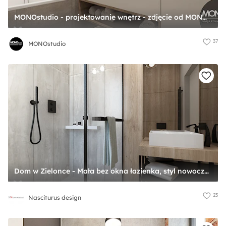
MONOstudio - projektowanie wnętrz - zdjęcie od MONOstudio
37
MONOstudio
Dom w Zielonce - Mała bez okna łazienka, styl nowoczesny - zdjęcie od Nasciturus design
23
Nasciturus design