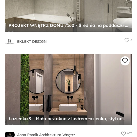
PROJEKT WNĘTRZ DOMU /160 - Średnia na poddaszu z lustrem łazienka z oknem, styl nowoczesny - zdjęcie od EKLEKT DESIGN
3
EKLEKT DESIGN
Łazienka 9 - Mała bez okna z lustrem łazienka, styl nowoczesny - zdjęcie od Anna Romik Architektura Wnętrz
623
Anna Romik Architektura Wnętrz