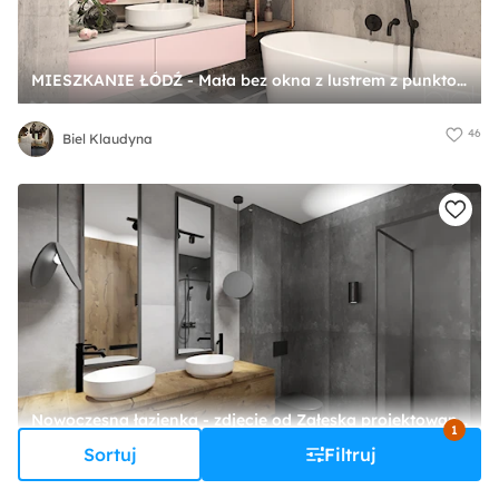
MIESZKANIE ŁÓDŹ - Mała bez okna z lustrem z punktowym oświetleniem łazienka, styl industrialny - zdjęcie od Biel Klaudyna
46
Biel Klaudyna
Nowoczesna łazienka - zdjęcie od Załęska projektowanie wnętrz
1
Sortuj
Filtruj
32
Załęska projektowanie wnętrz