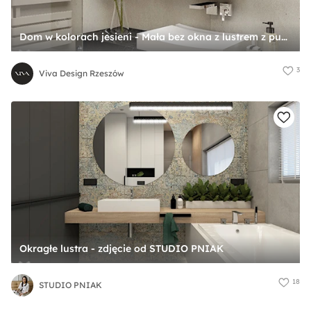
Dom w kolorach jesieni - Mała bez okna z lustrem z punktowym oświetleniem łazienka, styl nowoczesny - zdjęcie od Viva Design Rzeszów
3
Viva Design Rzeszów
Okragłe lustra - zdjęcie od STUDIO PNIAK
18
STUDIO PNIAK