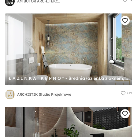
AM BUTOR ARCHITEKCI
Ł A Z I N K A ° K Ę P N O ° - Średnia łazienka z oknem, styl nowoczesny - zdjęcie od ARCHISTIK Studio Projektowe
149
ARCHISTIK Studio Projektowe