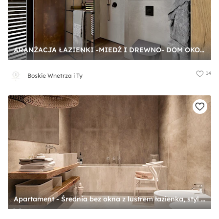
ARANŻACJA ŁAZIENKI -MIEDŹ I DREWNO- DOM OKOLICE LUBINA - Duża łazienka z oknem, styl industrialny - zdjęcie od Boskie Wnetrza i Ty
14
Boskie Wnetrza i Ty
Apartament - Średnia bez okna z lustrem łazienka, styl nowoczesny - zdjęcie od Madde studio