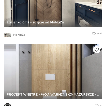
Łazienka 6m2 - zdjęcie od MaNaZa
5626
MaNaZa
PROJEKT WNĘTRZ - WOJ. WARMIŃSKO-MAZURSKIE - Średnia łazienka z oknem, styl nowoczesny - zdjęcie od AM BUTOR ARCHITEKCI
42