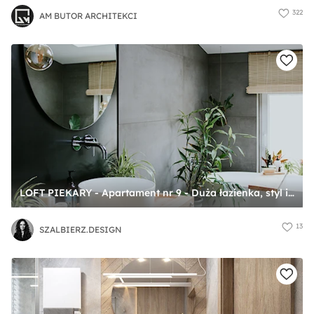
322
AM BUTOR ARCHITEKCI
LOFT PIEKARY - Apartament nr 9 - Duża łazienka, styl industrialny - zdjęcie od SZALBIERZ.DESIGN
13
SZALBIERZ.DESIGN