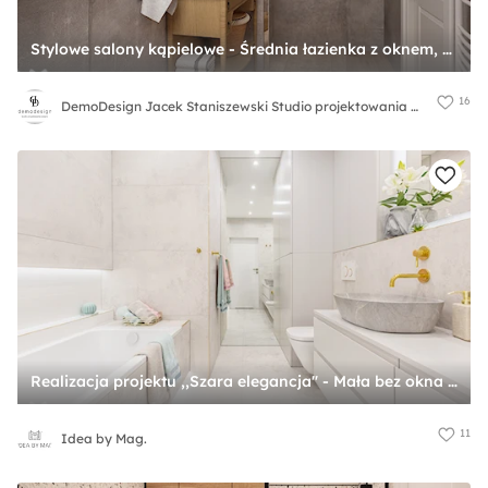
Stylowe salony kąpielowe - Średnia łazienka z oknem, styl vintage - zdjęcie od DemoDesign Jacek Staniszewski Studio projektowania wnętrz
16
DemoDesign Jacek Staniszewski Studio projektowania wnętrz
Realizacja projektu ,,Szara elegancja" - Mała bez okna z lustrem z punktowym oświetleniem łazienka, styl minimalistyczny - zdjęcie od Idea by Mag.
11
Idea by Mag.