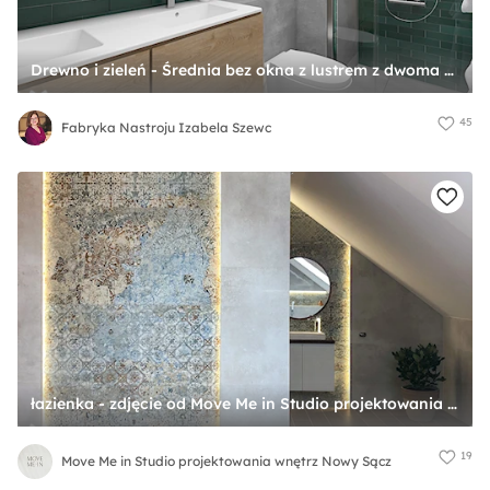
Drewno i zieleń - Średnia bez okna z lustrem z dwoma umywalkami z punktowym oświetleniem łazienka, styl skandynawski - zdjęcie od Fabryka Nastroju Izabela Szewc
45
Fabryka Nastroju Izabela Szewc
łazienka - zdjęcie od Move Me in Studio projektowania wnętrz Nowy Sącz
19
Move Me in Studio projektowania wnętrz Nowy Sącz