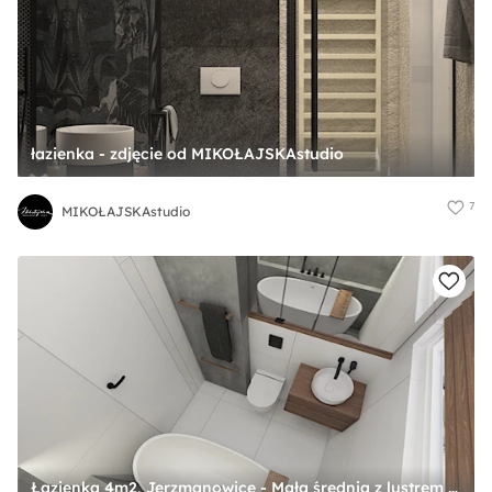
łazienka - zdjęcie od MIKOŁAJSKAstudio
7
MIKOŁAJSKAstudio
Łazienka 4m2, Jerzmanowice - Mała średnia z lustrem łazienka z oknem, styl minimalistyczny - zdjęcie od Julia Wilczyńska-Kuciapska ⚫️ punctum architecture