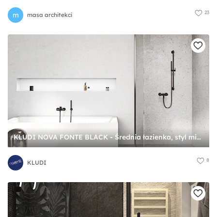
23
m
masa architekci
KLUDI NOVA FONTE BLACK - Średnia łazienka, styl minimalistyczny - zdjęcie od KLUDI
8
KLUDI