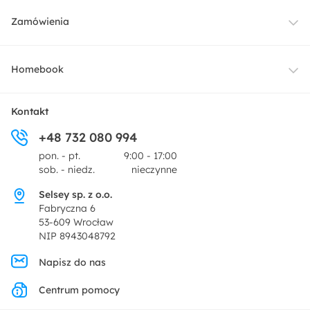
Meble
Zamówienia
Oświetlenie
Dostawa
Homebook
Tekstylia
Płatności i raty
O nas
Kontakt
Ogród i taras
+48 732 080 994
Zwroty
Centrum prasowe
pon. - pt.
9:00 - 17:00
Dekoracje i akcesoria
sob. - niedz.
nieczynne
Pytania i odpowiedzi
Oferta dla producentów
Selsey sp. z o.o.
Promocje
Fabryczna 6
Regulamin
53-609 Wrocław
NIP 8943048792
Polityka prywatności
Napisz do nas
Centrum pomocy
Ustawienia prywatności