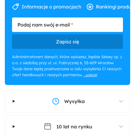
Informacje o promocjach
Rankingi produk
Podaj nam swój e-mail
Zapisz się
Administratorem danych, które wpiszesz, będzie Selsey sp. z
o.o. z siedzibą przy ul. ul. Fabrycznej 6, 53-609 Wrocław.
Twoje dane będą przetwarzane w celu wysyłania Ci naszych
ofert handlowych i naszych partnerów.
...więcej
Wysyłka
10 lat na rynku