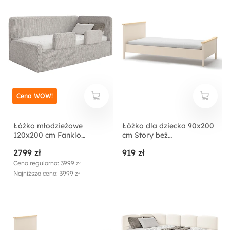
Cena WOW!
Łóżko młodzieżowe
Łóżko dla dziecka 90x200
120x200 cm Fanklo
cm Story beż
prawostronne z
piaskowy/dąb vincenza
2799 zł
919 zł
materacem pojemnikiem i
bielona
barierkami szarobeżowe
Cena regularna: 3999 zł
plusz hydrofobowy
Najniższa cena: 3999 zł