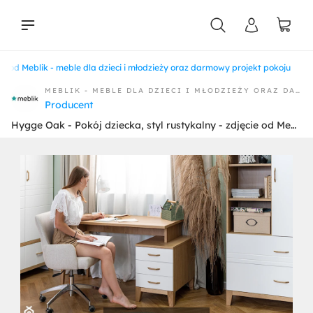
cie od Meblik - meble dla dzieci i młodzieży oraz darmowy projekt pokoju
liści
MEBLIK - MEBLE DLA DZIECI I MŁODZIEŻY ORAZ DARMOWY PROJEKT POKOJU
Producent
Hygge Oak - Pokój dziecka, styl rustykalny - zdjęcie od Meblik - meble dla dzieci i młodzieży oraz darmowy projekt pokoju