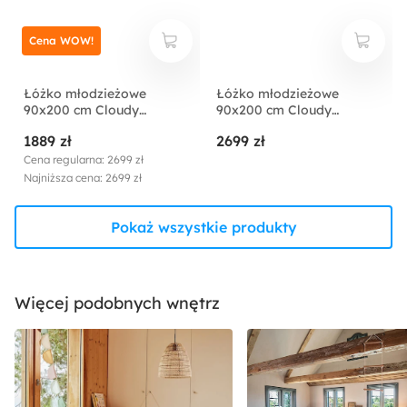
Cena WOW!
Łóżko młodzieżowe
Łóżko młodzieżowe
90x200 cm Cloudy
90x200 cm Cloudy
lewostronne z
lewostronne z
1889 zł
2699 zł
pojemnikiem jasnobeżowe
pojemnikiem beżowe
welur hydrofobowy
welur hydrofobowy
Cena regularna: 2699 zł
łatwoczyszczący
łatwoczyszczący
Najniższa cena: 2699 zł
Pokaż wszystkie produkty
Więcej podobnych wnętrz