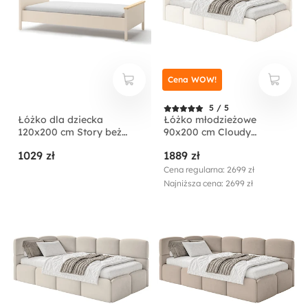
Cena WOW!
5 / 5
Łóżko dla dziecka
Łóżko młodzieżowe
120x200 cm Story beż
90x200 cm Cloudy
piaskowy/dąb vincenza
lewostronne z
1029 zł
1889 zł
bielona
pojemnikiem kremowe
welur hydrofobowy
Cena regularna: 2699 zł
łatwoczyszczący
Najniższa cena: 2699 zł