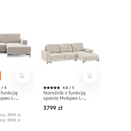
 / 5
4.8 / 5
 funkcją
Narożnik z funkcją
kpeo L-
spania Mokpeo L-
 z dwoma
kształtny z dwoma
3799 zł
mi na
pojemnikami na
nóżkach
czarnych nóżkach
na: 3999 zł
truks
jasnobeżowy w tkaninie
na: 3999 zł
nny
łatwoczyszczącej
prawostronny