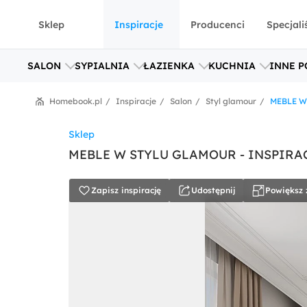
Sklep
Inspiracje
Producenci
Specjali
SALON
SYPIALNIA
ŁAZIENKA
KUCHNIA
INNE P
Homebook.pl
Inspiracje
Salon
Styl glamour
MEBLE W
Sklep
MEBLE W STYLU GLAMOUR - INSPIRA
Zapisz inspirację
Udostępnij
Powiększ 