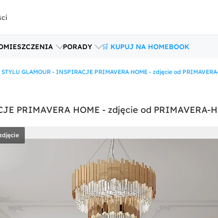
ści
OMIESZCZENIA
PORADY
🛒 KUPUJ NA HOMEBOOK
 STYLU GLAMOUR - INSPIRACJE PRIMAVERA HOME - zdjęcie od PRIMAVER
CJE PRIMAVERA HOME - zdjęcie od PRIMAVERA-
zdjęcie