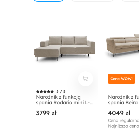
Cena WOW!
5 / 5
Narożnik z funkcją
Narożnik z f
spania Rodario mini L-
spania Beira
kształtny z
pojemnikie
3799 zł
4049 zł
pojemnikiem
lewostronny
ciemnobeżowy sztruks
Cena regularna
lewostronny
Najniższa cena