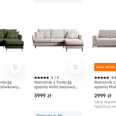
Cena WOW!
5 / 5
4.8
unkcją
Narożnik z funkcją
Narożnik z
 oliwkowy
spania Volio beżowy
spania Mo
ofobowy
velvet hydrofobowy
kształtny
3999 zł
2999 zł
nogi czarne
pojemnika
czarnych 
Cena regular
beżowy sz
Najniższa ce
prawostro
Wysyłka do 48h