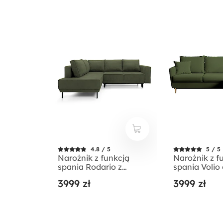
4.8 / 5
5 / 5
Narożnik z funkcją
Narożnik z f
spania Rodario z
spania Volio
pojemnikiem oliwkowy
velvet hydr
3999 zł
3999 zł
velvet łatwoczyszczący
nogi złote
lewostronny