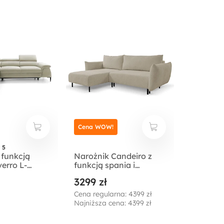
Cena WOW!
 5
 funkcją
Narożnik Candeiro z
erro L-
funkcją spania i
pojemnikiem na pościel
3299 zł
em
szarobeżowa boucle
y velvet
Cena regularna: 4399 zł
owy
Najniższa cena: 4399 zł
ny