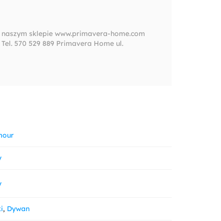
e w naszym sklepie www.primavera-home.com
el. 570 529 889 Primavera Home ul.
mour
y
y
i
Dywan