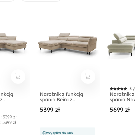
5 /
unkcją
Narożnik z funkcją
Narożnik z
 z
spania Beira z
spania Nav
m kremowy
pojemnikiem kremowy
kształtny z
5399 zł
5699 zł
prawostronny
pojemniki
jasnobeżow
: 5399 zł
hydrofob
: 5399 zł
lewostron
Wysyłka do 48h