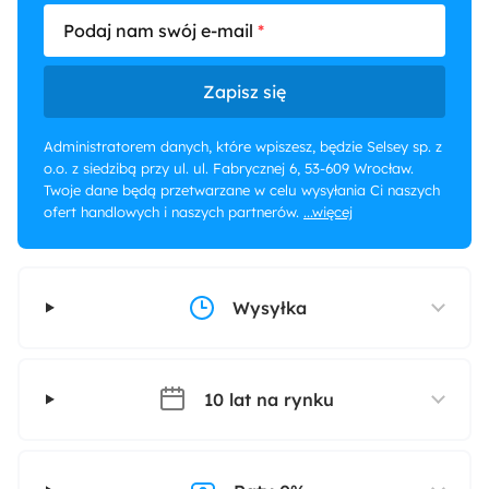
Podaj nam swój e-mail
Zapisz się
Administratorem danych, które wpiszesz, będzie Selsey sp. z
o.o. z siedzibą przy ul. ul. Fabrycznej 6, 53-609 Wrocław.
Twoje dane będą przetwarzane w celu wysyłania Ci naszych
ofert handlowych i naszych partnerów.
...więcej
Wysyłka
10 lat na rynku