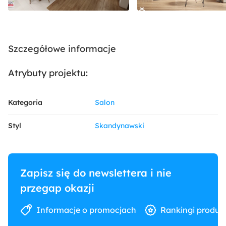
Szczegółowe informacje
Atrybuty projektu:
Kategoria
Salon
Styl
Skandynawski
Zapisz się do newslettera i nie
przegap okazji
Informacje o promocjach
Rankingi produk