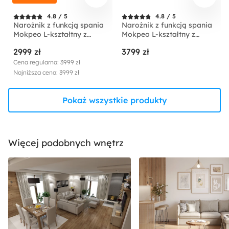
4.8 / 5
4.8 / 5
Narożnik z funkcją spania
Narożnik z funkcją spania
Mokpeo L-kształtny z
Mokpeo L-kształtny z
dwoma pojemnikami na
dwoma pojemnikami na
2999 zł
3799 zł
czarnych nóżkach beżowy
czarnych nóżkach
sztruks prawostronny
jasnobeżowy w tkaninie
Cena regularna: 3999 zł
łatwoczyszczącej
Najniższa cena: 3999 zł
prawostronny
Pokaż wszystkie produkty
Więcej podobnych wnętrz