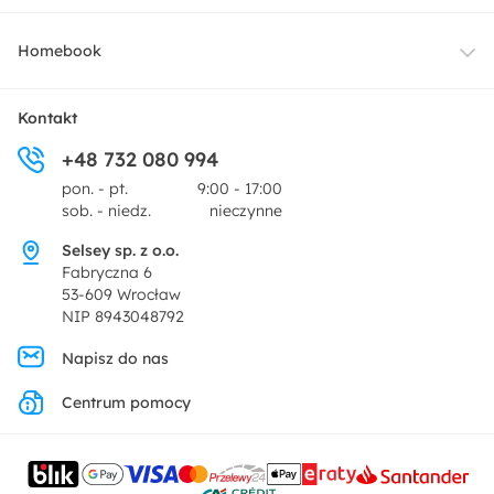
Oświetlenie
Dostawa
Homebook
Tekstylia
Płatności i raty
O nas
Kontakt
Ogród i taras
+48 732 080 994
Zwroty
Centrum prasowe
pon. - pt.
9:00 - 17:00
Dekoracje i akcesoria
sob. - niedz.
nieczynne
Pytania i odpowiedzi
Oferta dla producentów
Selsey sp. z o.o.
Promocje
Fabryczna 6
Regulamin
53-609 Wrocław
NIP 8943048792
Polityka prywatności
Napisz do nas
Centrum pomocy
Ustawienia prywatności
Kontakt