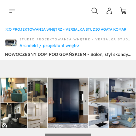
od STUDIO PROJEKTOWANIA WNĘTRZ - VERSALKA STUDIO AGATA KOMAR
liści
STUDIO PROJEKTOWANIA WNĘTRZ - VERSALKA STUDIO AGATA KOMAR
Architekt / projektant wnętrz
NOWOCZESNY DOM POD GDAŃSKIEM - Salon, styl skandynawski - zdjęcie od STUDIO PROJEKTOWANIA WNĘTRZ - VERSALKA STUDIO AGATA KOMAR