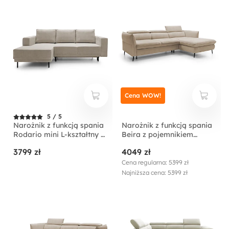
Cena WOW!
5 / 5
Narożnik z funkcją spania
Narożnik z funkcją spania
Rodario mini L-kształtny z
Beira z pojemnikiem
pojemnikiem
kremowy lewostronny
3799 zł
4049 zł
ciemnobeżowy sztruks
lewostronny
Cena regularna: 5399 zł
Najniższa cena: 5399 zł