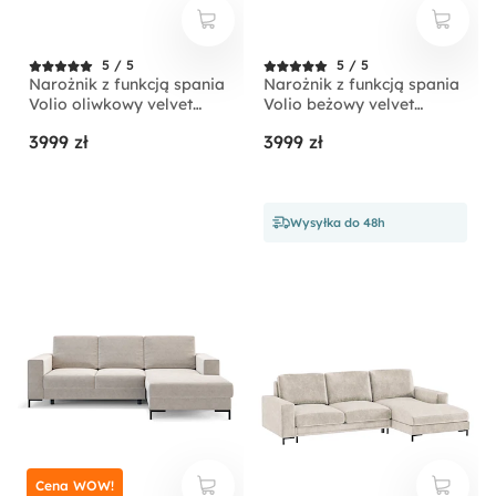
5 / 5
5 / 5
Narożnik z funkcją spania
Narożnik z funkcją spania
Volio oliwkowy velvet
Volio beżowy velvet
hydrofobowy nogi złote
hydrofobowy nogi czarne
3999 zł
3999 zł
Wysyłka do 48h
Cena WOW!