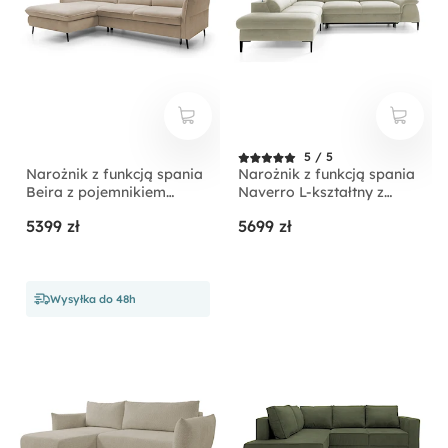
5 / 5
Narożnik z funkcją spania
Narożnik z funkcją spania
Beira z pojemnikiem
Naverro L-kształtny z
kremowy prawostronny
pojemnikiem jasnobeżowy
5399 zł
5699 zł
velvet hydrofobowy
lewostronny
Wysyłka do 48h