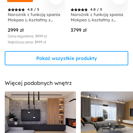
4.8 / 5
4.8 / 5
Narożnik z funkcją spania
Narożnik z funkcją spania
Mokpeo L-kształtny z
Mokpeo L-kształtny z
dwoma pojemnikami na
dwoma pojemnikami na
2999 zł
3799 zł
czarnych nóżkach beżowy
czarnych nóżkach
sztruks prawostronny
jasnobeżowy w tkaninie
Cena regularna: 3999 zł
łatwoczyszczącej
Najniższa cena: 3999 zł
prawostronny
Pokaż wszystkie produkty
Więcej podobnych wnętrz