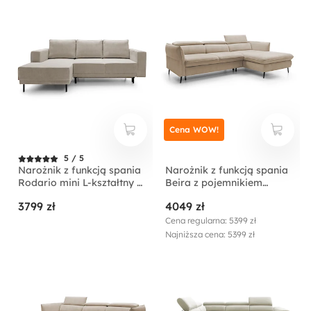
Cena WOW!
5 / 5
Narożnik z funkcją spania
Narożnik z funkcją spania
Rodario mini L-kształtny z
Beira z pojemnikiem
pojemnikiem
kremowy lewostronny
3799 zł
4049 zł
ciemnobeżowy sztruks
lewostronny
Cena regularna: 5399 zł
Najniższa cena: 5399 zł