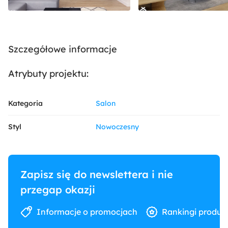
Szczegółowe informacje
Atrybuty projektu:
Kategoria
Salon
Styl
Nowoczesny
Zapisz się do newslettera i nie
przegap okazji
Informacje o promocjach
Rankingi produk