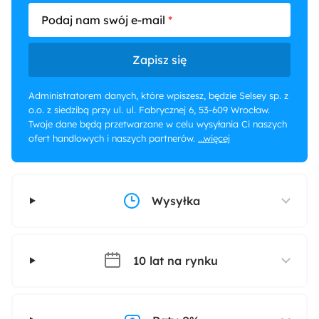
Podaj nam swój e-mail
Zapisz się
Administratorem danych, które wpiszesz, będzie Selsey sp. z
o.o. z siedzibą przy ul. ul. Fabrycznej 6, 53-609 Wrocław.
Twoje dane będą przetwarzane w celu wysyłania Ci naszych
ofert handlowych i naszych partnerów.
...więcej
Wysyłka
10 lat na rynku