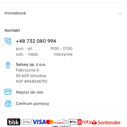
Oświetlenie
Dostawa
Homebook
Tekstylia
Płatności i raty
O nas
Kontakt
Ogród i taras
+48 732 080 994
Zwroty
Centrum prasowe
pon. - pt.
9:00 - 17:00
Dekoracje i akcesoria
sob. - niedz.
nieczynne
Pytania i odpowiedzi
Oferta dla producentów
Selsey sp. z o.o.
Promocje
Fabryczna 6
Regulamin
53-609 Wrocław
NIP 8943048792
Polityka prywatności
Napisz do nas
Centrum pomocy
Ustawienia prywatności
Kontakt