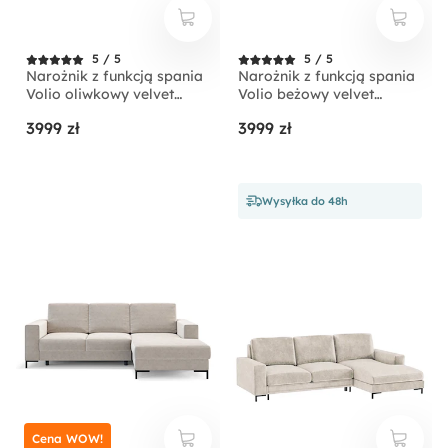
5 / 5
5 / 5
Narożnik z funkcją spania
Narożnik z funkcją spania
Volio oliwkowy velvet
Volio beżowy velvet
hydrofobowy nogi złote
hydrofobowy nogi czarne
3999 zł
3999 zł
Wysyłka do 48h
Cena WOW!