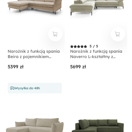
5 / 5
Narożnik z funkcją spania
Narożnik z funkcją spania
Beira z pojemnikiem
Naverro L-kształtny z
kremowy prawostronny
pojemnikiem jasnobeżowy
5399 zł
5699 zł
velvet hydrofobowy
lewostronny
Wysyłka do 48h