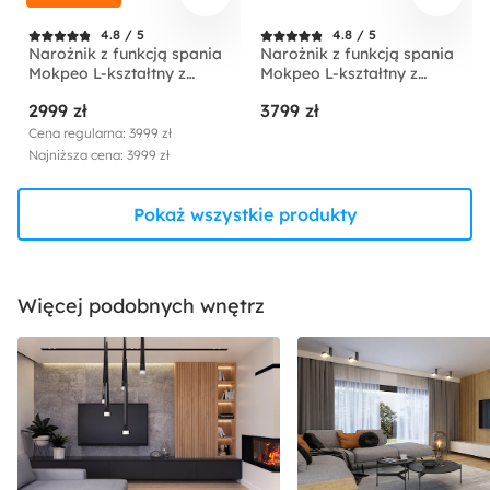
4.8 / 5
4.8 / 5
Narożnik z funkcją spania
Narożnik z funkcją spania
Mokpeo L-kształtny z
Mokpeo L-kształtny z
dwoma pojemnikami na
dwoma pojemnikami na
2999 zł
3799 zł
czarnych nóżkach beżowy
czarnych nóżkach
sztruks prawostronny
jasnobeżowy w tkaninie
Cena regularna: 3999 zł
łatwoczyszczącej
Najniższa cena: 3999 zł
prawostronny
Pokaż wszystkie produkty
Więcej podobnych wnętrz