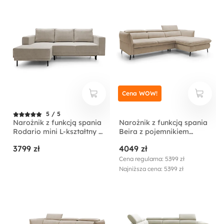
Cena WOW!
5 / 5
Narożnik z funkcją spania
Narożnik z funkcją spania
Rodario mini L-kształtny z
Beira z pojemnikiem
pojemnikiem
kremowy lewostronny
3799 zł
4049 zł
ciemnobeżowy sztruks
lewostronny
Cena regularna: 5399 zł
Najniższa cena: 5399 zł