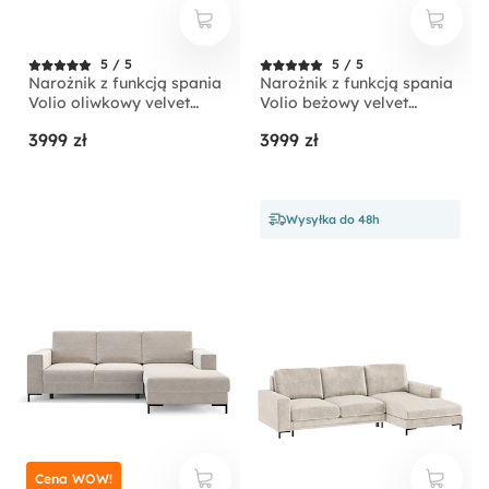
5 / 5
5 / 5
Narożnik z funkcją spania
Narożnik z funkcją spania
Volio oliwkowy velvet
Volio beżowy velvet
hydrofobowy nogi złote
hydrofobowy nogi czarne
3999 zł
3999 zł
Wysyłka do 48h
Cena WOW!