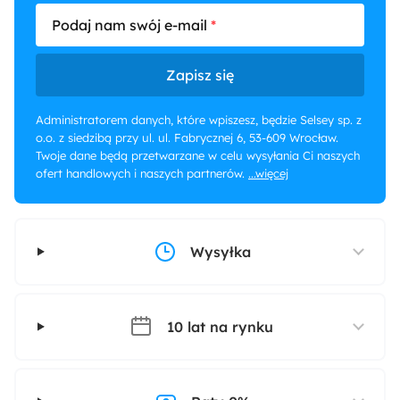
Podaj nam swój e-mail
Zapisz się
Administratorem danych, które wpiszesz, będzie Selsey sp. z
o.o. z siedzibą przy ul. ul. Fabrycznej 6, 53-609 Wrocław.
Twoje dane będą przetwarzane w celu wysyłania Ci naszych
ofert handlowych i naszych partnerów.
...więcej
Wysyłka
10 lat na rynku