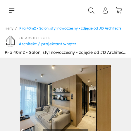
woczesny
Piła 40m2 - Salon, styl nowoczesny - zdjęcie od JD Architects
liści
JD ARCHITECTS
Architekt / projektant wnętrz
Piła 40m2 - Salon, styl nowoczesny - zdjęcie od JD Architects