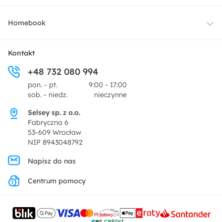
Oświetlenie
Dostawa
Homebook
Tekstylia
Płatności i raty
O nas
Kontakt
Ogród i taras
+48 732 080 994
Zwroty
Centrum prasowe
pon. - pt.
9:00 - 17:00
Dekoracje i akcesoria
sob. - niedz.
nieczynne
Pytania i odpowiedzi
Oferta dla producentów
Selsey sp. z o.o.
Promocje
Fabryczna 6
Regulamin
53-609 Wrocław
NIP 8943048792
Polityka prywatności
Napisz do nas
Centrum pomocy
Ustawienia prywatności
Kontakt