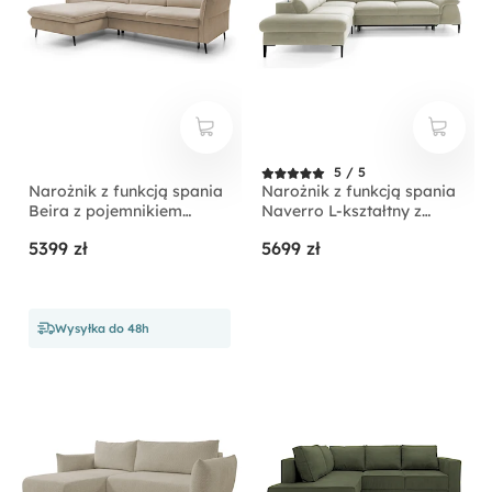
5 / 5
Narożnik z funkcją spania
Narożnik z funkcją spania
Beira z pojemnikiem
Naverro L-kształtny z
kremowy prawostronny
pojemnikiem jasnobeżowy
5399 zł
5699 zł
velvet hydrofobowy
lewostronny
Wysyłka do 48h