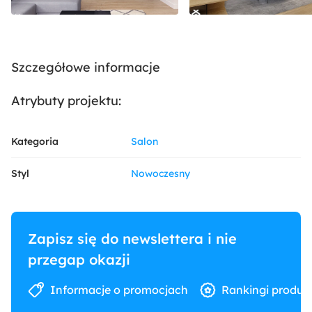
Szczegółowe informacje
Atrybuty projektu:
Kategoria
Salon
Styl
Nowoczesny
Zapisz się do newslettera i nie
przegap okazji
Informacje o promocjach
Rankingi produk