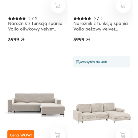
5 / 5
5 / 5
Narożnik z funkcją spania
Narożnik z funkcją spania
Volio oliwkowy velvet
Volio beżowy velvet
hydrofobowy nogi złote
hydrofobowy nogi czarne
3999 zł
3999 zł
Wysyłka do 48h
Cena WOW!