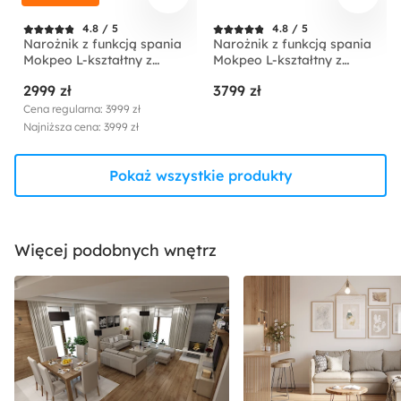
4.8 / 5
4.8 / 5
Narożnik z funkcją spania
Narożnik z funkcją spania
Mokpeo L-kształtny z
Mokpeo L-kształtny z
dwoma pojemnikami na
dwoma pojemnikami na
2999 zł
3799 zł
czarnych nóżkach beżowy
czarnych nóżkach
sztruks prawostronny
jasnobeżowy w tkaninie
Cena regularna: 3999 zł
łatwoczyszczącej
Najniższa cena: 3999 zł
prawostronny
Pokaż wszystkie produkty
Więcej podobnych wnętrz