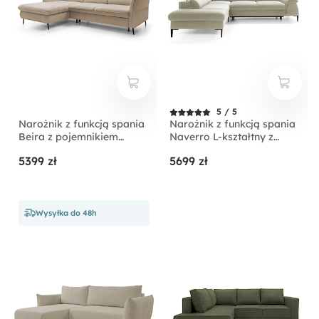
5 / 5
Narożnik z funkcją spania
Narożnik z funkcją spania
Beira z pojemnikiem
Naverro L-kształtny z
kremowy prawostronny
pojemnikiem jasnobeżowy
5399 zł
5699 zł
velvet hydrofobowy
lewostronny
Wysyłka do 48h