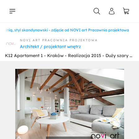
jadalnią, styl skandynawski - zdjęcie od NOVI art Pracownia projektowa
liści
NOVI ART PRACOWNIA PROJEKTOWA
Architekt / projektant wnętrz
K12 Apartament 1 - Kraków - Realizacja 2015 - Duży szary salon z jadalnią, styl skandynawski - zdjęcie od NOVI art Pracownia projektowa