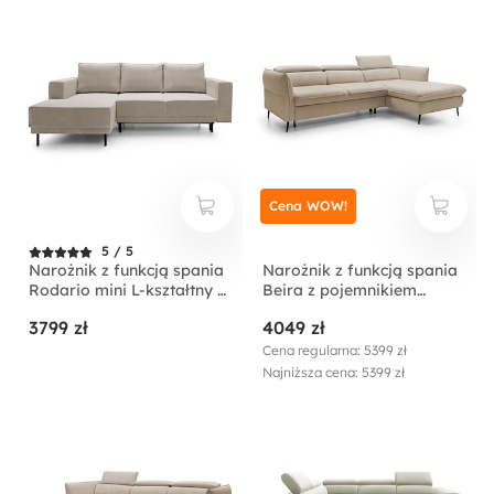
Cena WOW!
5 / 5
Narożnik z funkcją spania
Narożnik z funkcją spania
Rodario mini L-kształtny z
Beira z pojemnikiem
pojemnikiem
kremowy lewostronny
3799 zł
4049 zł
ciemnobeżowy sztruks
lewostronny
Cena regularna: 5399 zł
Najniższa cena: 5399 zł