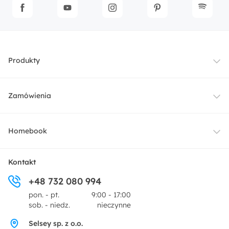
Produkty
Meble
Zamówienia
Oświetlenie
Dostawa
Homebook
Tekstylia
Płatności i raty
O nas
Kontakt
Ogród i taras
+48 732 080 994
Zwroty
Centrum prasowe
pon. - pt.
9:00 - 17:00
Dekoracje i akcesoria
sob. - niedz.
nieczynne
Pytania i odpowiedzi
Oferta dla producentów
Selsey sp. z o.o.
Promocje