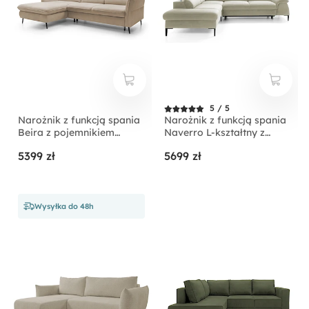
5 / 5
Narożnik z funkcją spania
Narożnik z funkcją spania
Beira z pojemnikiem
Naverro L-kształtny z
kremowy prawostronny
pojemnikiem jasnobeżowy
5399 zł
5699 zł
velvet hydrofobowy
lewostronny
Wysyłka do 48h