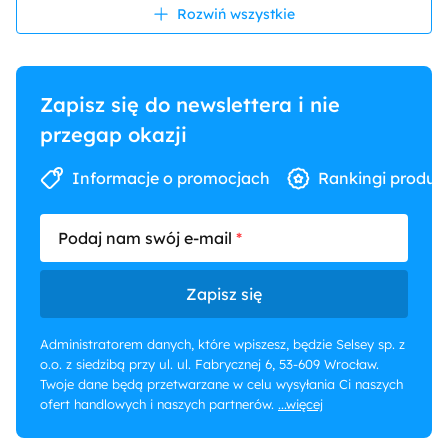
Rozwiń wszystkie
Dekoracja i
Cegła
wykończenie ścian
Zapisz się do newslettera i nie
przegap okazji
Informacje o promocjach
Rankingi produk
Podaj nam swój e-mail
Zapisz się
Administratorem danych, które wpiszesz, będzie Selsey sp. z
o.o. z siedzibą przy ul. ul. Fabrycznej 6, 53-609 Wrocław.
Twoje dane będą przetwarzane w celu wysyłania Ci naszych
ofert handlowych i naszych partnerów.
...więcej