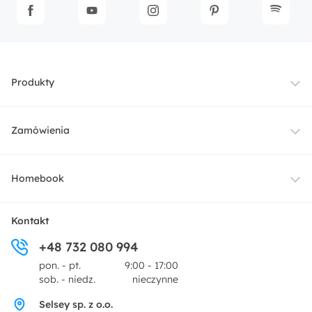
Produkty
Meble
Zamówienia
Oświetlenie
Dostawa
Homebook
Tekstylia
Płatności i raty
O nas
Kontakt
Ogród i taras
+48 732 080 994
Zwroty
Centrum prasowe
pon. - pt.
9:00 - 17:00
Dekoracje i akcesoria
sob. - niedz.
nieczynne
Pytania i odpowiedzi
Oferta dla producentów
Selsey sp. z o.o.
Promocje