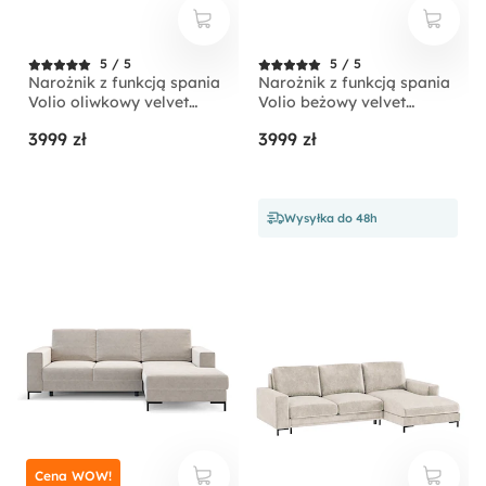
5 / 5
5 / 5
Narożnik z funkcją spania
Narożnik z funkcją spania
Volio oliwkowy velvet
Volio beżowy velvet
hydrofobowy nogi złote
hydrofobowy nogi czarne
3999 zł
3999 zł
Wysyłka do 48h
Cena WOW!