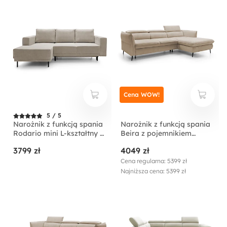
Cena WOW!
5 / 5
Narożnik z funkcją spania
Narożnik z funkcją spania
Rodario mini L-kształtny z
Beira z pojemnikiem
pojemnikiem
kremowy lewostronny
3799 zł
4049 zł
ciemnobeżowy sztruks
lewostronny
Cena regularna: 5399 zł
Najniższa cena: 5399 zł