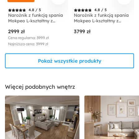
4.8 / 5
4.8 / 5
Narożnik z funkcją spania
Narożnik z funkcją spania
Mokpeo L-kształtny z
Mokpeo L-kształtny z
dwoma pojemnikami na
dwoma pojemnikami na
2999 zł
3799 zł
czarnych nóżkach beżowy
czarnych nóżkach
sztruks prawostronny
jasnobeżowy w tkaninie
Cena regularna: 3999 zł
łatwoczyszczącej
Najniższa cena: 3999 zł
prawostronny
Pokaż wszystkie produkty
Więcej podobnych wnętrz