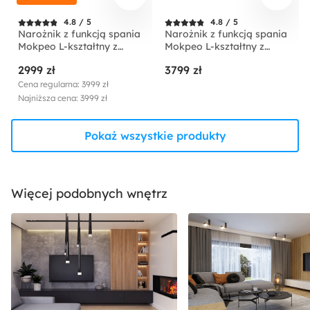
4.8 / 5
4.8 / 5
Narożnik z funkcją spania
Narożnik z funkcją spania
Mokpeo L-kształtny z
Mokpeo L-kształtny z
dwoma pojemnikami na
dwoma pojemnikami na
2999 zł
3799 zł
czarnych nóżkach beżowy
czarnych nóżkach
sztruks prawostronny
jasnobeżowy w tkaninie
Cena regularna: 3999 zł
łatwoczyszczącej
Najniższa cena: 3999 zł
prawostronny
Pokaż wszystkie produkty
Więcej podobnych wnętrz