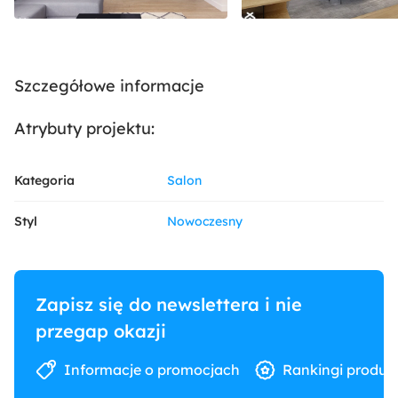
Szczegółowe informacje
Atrybuty projektu:
Kategoria
Salon
Styl
Nowoczesny
Zapisz się do newslettera i nie
przegap okazji
Informacje o promocjach
Rankingi produk