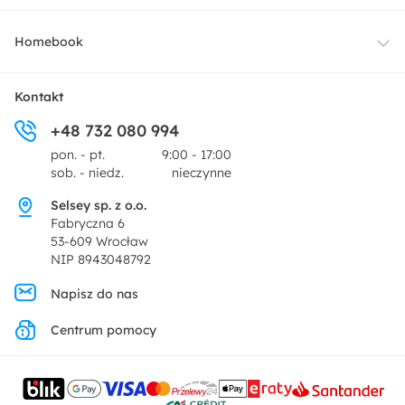
Oświetlenie
Dostawa
Homebook
Tekstylia
Płatności i raty
O nas
Kontakt
Ogród i taras
+48 732 080 994
Zwroty
Centrum prasowe
pon. - pt.
9:00 - 17:00
Dekoracje i akcesoria
sob. - niedz.
nieczynne
Pytania i odpowiedzi
Oferta dla producentów
Selsey sp. z o.o.
Promocje
Fabryczna 6
Regulamin
53-609 Wrocław
NIP 8943048792
Polityka prywatności
Napisz do nas
Centrum pomocy
Ustawienia prywatności
Kontakt