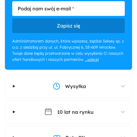
Podaj nam swój e-mail
Zapisz się
Administratorem danych, które wpiszesz, będzie Selsey sp. z
o.o. z siedzibą przy ul. ul. Fabrycznej 6, 53-609 Wrocław.
Twoje dane będą przetwarzane w celu wysyłania Ci naszych
ofert handlowych i naszych partnerów.
...więcej
Wysyłka
10 lat na rynku