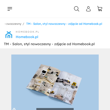
tyl nowoczesny
TM - Salon, styl nowoczesny - zdjęcie od Homebook.pl
liści
HOMEBOOK.PL
Homebook.pl
TM - Salon, styl nowoczesny - zdjęcie od Homebook.pl