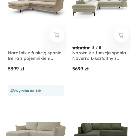
5 / 5
Narożnik z funkcją spania
Narożnik z funkcją spania
Beira z pojemnikiem
Naverro L-kształtny z
kremowy prawostronny
pojemnikiem jasnobeżowy
5399 zł
5699 zł
velvet hydrofobowy
lewostronny
Wysyłka do 48h