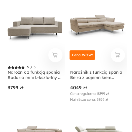
Cena WOW!
5 / 5
Narożnik z funkcją spania
Narożnik z funkcją spania
Rodario mini L-kształtny z
Beira z pojemnikiem
pojemnikiem
kremowy lewostronny
3799 zł
4049 zł
ciemnobeżowy sztruks
lewostronny
Cena regularna: 5399 zł
Najniższa cena: 5399 zł