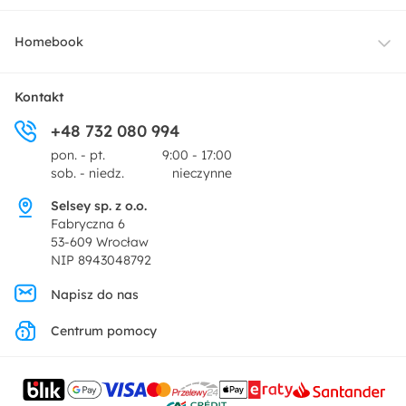
Oświetlenie
Dostawa
Homebook
Tekstylia
Płatności i raty
O nas
Kontakt
Ogród i taras
+48 732 080 994
Zwroty
Centrum prasowe
pon. - pt.
9:00 - 17:00
Dekoracje i akcesoria
sob. - niedz.
nieczynne
Pytania i odpowiedzi
Oferta dla producentów
Selsey sp. z o.o.
Promocje
Fabryczna 6
Regulamin
53-609 Wrocław
NIP 8943048792
Polityka prywatności
Napisz do nas
Centrum pomocy
Ustawienia prywatności
Kontakt