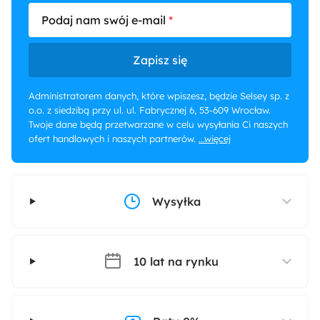
Podaj nam swój e-mail
Zapisz się
Administratorem danych, które wpiszesz, będzie Selsey sp. z
o.o. z siedzibą przy ul. ul. Fabrycznej 6, 53-609 Wrocław.
Twoje dane będą przetwarzane w celu wysyłania Ci naszych
ofert handlowych i naszych partnerów.
...więcej
Wysyłka
10 lat na rynku