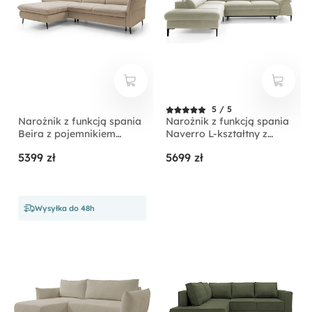
5 / 5
Narożnik z funkcją spania
Narożnik z funkcją spania
Beira z pojemnikiem
Naverro L-kształtny z
kremowy prawostronny
pojemnikiem jasnobeżowy
5399 zł
5699 zł
velvet hydrofobowy
lewostronny
Wysyłka do 48h