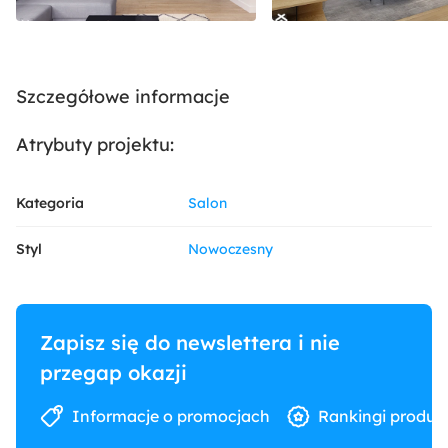
Szczegółowe informacje
Atrybuty projektu:
Kategoria
Salon
Styl
Nowoczesny
Zapisz się do newslettera i nie
przegap okazji
Informacje o promocjach
Rankingi produk