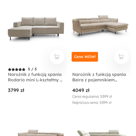
Cena WOW!
5 / 5
Narożnik z funkcją spania
Narożnik z funkcją spania
Rodario mini L-kształtny z
Beira z pojemnikiem
pojemnikiem
kremowy lewostronny
3799 zł
4049 zł
ciemnobeżowy sztruks
lewostronny
Cena regularna: 5399 zł
Najniższa cena: 5399 zł