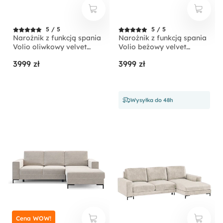
5 / 5
5 / 5
Narożnik z funkcją spania
Narożnik z funkcją spania
Volio oliwkowy velvet
Volio beżowy velvet
hydrofobowy nogi złote
hydrofobowy nogi czarne
3999 zł
3999 zł
Wysyłka do 48h
Cena WOW!