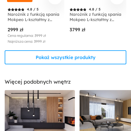
4.8 / 5
4.8 / 5
Narożnik z funkcją spania
Narożnik z funkcją spania
Mokpeo L-kształtny z
Mokpeo L-kształtny z
dwoma pojemnikami na
dwoma pojemnikami na
2999 zł
3799 zł
czarnych nóżkach beżowy
czarnych nóżkach
sztruks prawostronny
jasnobeżowy w tkaninie
Cena regularna: 3999 zł
łatwoczyszczącej
Najniższa cena: 3999 zł
prawostronny
Pokaż wszystkie produkty
Więcej podobnych wnętrz