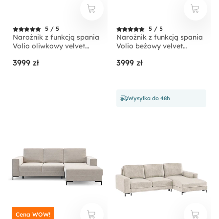
5 / 5
5 / 5
Narożnik z funkcją spania
Narożnik z funkcją spania
Volio oliwkowy velvet
Volio beżowy velvet
hydrofobowy nogi złote
hydrofobowy nogi czarne
3999 zł
3999 zł
Wysyłka do 48h
Cena WOW!