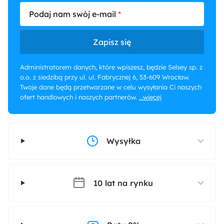
Podaj nam swój e-mail
Zapisz się
Administratorem danych, które wpiszesz, będzie Selsey sp. z
o.o. z siedzibą przy ul. ul. Fabrycznej 6, 53-609 Wrocław.
Twoje dane będą przetwarzane w celu wysyłania Ci naszych
ofert handlowych i naszych partnerów.
...więcej
Wysyłka
10 lat na rynku