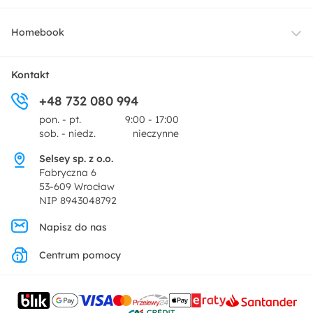
Oświetlenie
Dostawa
Homebook
Tekstylia
Płatności i raty
O nas
Kontakt
Ogród i taras
+48 732 080 994
Zwroty
Centrum prasowe
pon. - pt.
9:00 - 17:00
Dekoracje i akcesoria
sob. - niedz.
nieczynne
Pytania i odpowiedzi
Oferta dla producentów
Selsey sp. z o.o.
Promocje
Fabryczna 6
Regulamin
53-609 Wrocław
NIP 8943048792
Polityka prywatności
Napisz do nas
Centrum pomocy
Ustawienia prywatności
Kontakt