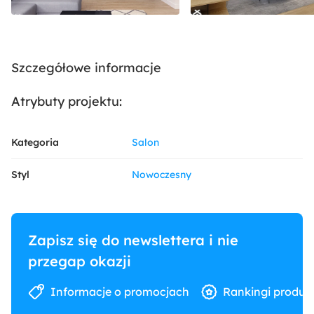
Szczegółowe informacje
Atrybuty projektu:
Kategoria
Salon
Styl
Nowoczesny
Zapisz się do newslettera i nie
przegap okazji
Informacje o promocjach
Rankingi produk