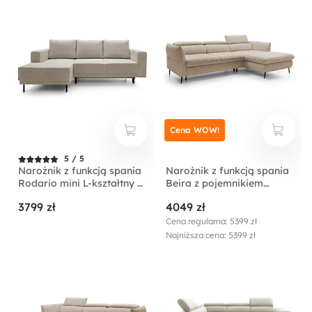
Cena WOW!
5 / 5
Narożnik z funkcją spania
Narożnik z funkcją spania
Rodario mini L-kształtny z
Beira z pojemnikiem
pojemnikiem
kremowy lewostronny
3799 zł
4049 zł
ciemnobeżowy sztruks
lewostronny
Cena regularna: 5399 zł
Najniższa cena: 5399 zł