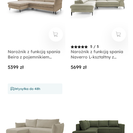
5 / 5
Narożnik z funkcją spania
Narożnik z funkcją spania
Beira z pojemnikiem
Naverro L-kształtny z
kremowy prawostronny
pojemnikiem jasnobeżowy
5399 zł
5699 zł
velvet hydrofobowy
lewostronny
Wysyłka do 48h