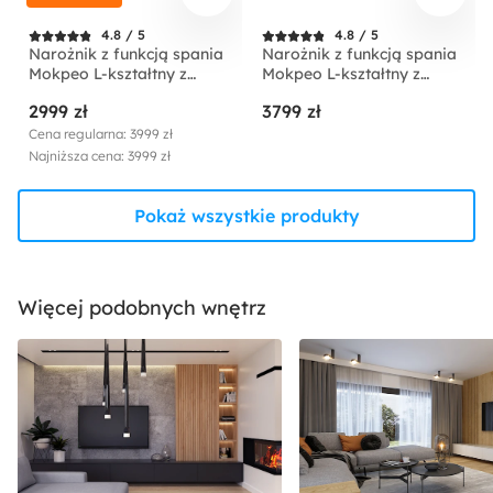
4.8 / 5
4.8 / 5
Narożnik z funkcją spania
Narożnik z funkcją spania
Mokpeo L-kształtny z
Mokpeo L-kształtny z
dwoma pojemnikami na
dwoma pojemnikami na
2999 zł
3799 zł
czarnych nóżkach beżowy
czarnych nóżkach
sztruks prawostronny
jasnobeżowy w tkaninie
Cena regularna: 3999 zł
łatwoczyszczącej
Najniższa cena: 3999 zł
prawostronny
Pokaż wszystkie produkty
Więcej podobnych wnętrz