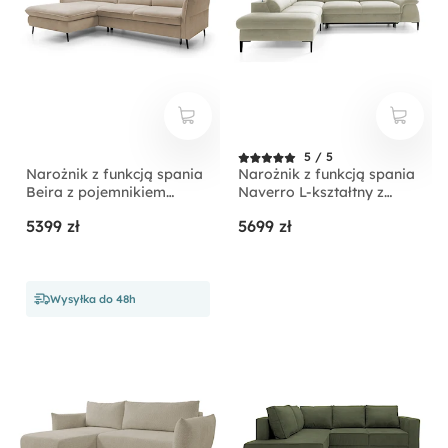
5 / 5
Narożnik z funkcją spania
Narożnik z funkcją spania
Beira z pojemnikiem
Naverro L-kształtny z
kremowy prawostronny
pojemnikiem jasnobeżowy
5399 zł
5699 zł
velvet hydrofobowy
lewostronny
Wysyłka do 48h