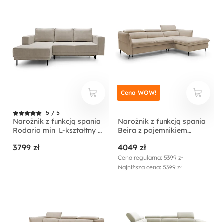
Cena WOW!
5 / 5
Narożnik z funkcją spania
Narożnik z funkcją spania
Rodario mini L-kształtny z
Beira z pojemnikiem
pojemnikiem
kremowy lewostronny
3799 zł
4049 zł
ciemnobeżowy sztruks
lewostronny
Cena regularna: 5399 zł
Najniższa cena: 5399 zł