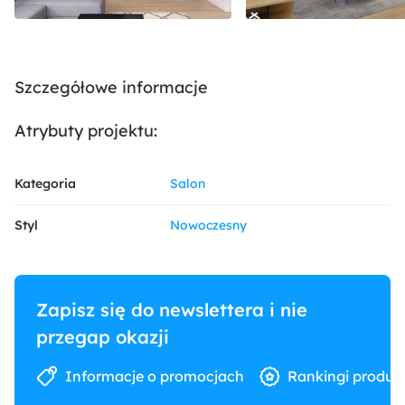
Szczegółowe informacje
Atrybuty projektu:
Kategoria
Salon
Styl
Nowoczesny
Zapisz się do newslettera i nie
przegap okazji
Informacje o promocjach
Rankingi produk