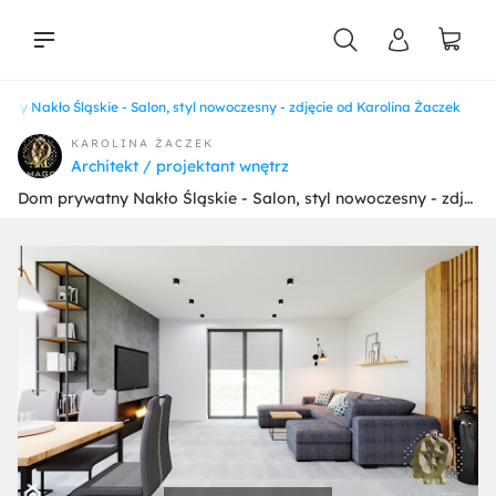
ny Nakło Śląskie - Salon, styl nowoczesny - zdjęcie od Karolina Żaczek
liści
KAROLINA ŻACZEK
Architekt / projektant wnętrz
Dom prywatny Nakło Śląskie - Salon, styl nowoczesny - zdjęcie od Karolina Żaczek