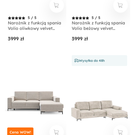
5 / 5
5 / 5
Narożnik z funkcją spania
Narożnik z funkcją spania
Volio oliwkowy velvet
Volio beżowy velvet
hydrofobowy nogi złote
hydrofobowy nogi czarne
3999 zł
3999 zł
Wysyłka do 48h
Cena WOW!