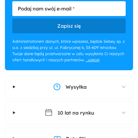
Podaj nam swój e-mail
Zapisz się
Administratorem danych, które wpiszesz, będzie Selsey sp. z
o.o. z siedzibą przy ul. ul. Fabrycznej 6, 53-609 Wrocław.
Twoje dane będą przetwarzane w celu wysyłania Ci naszych
ofert handlowych i naszych partnerów.
...więcej
Wysyłka
10 lat na rynku