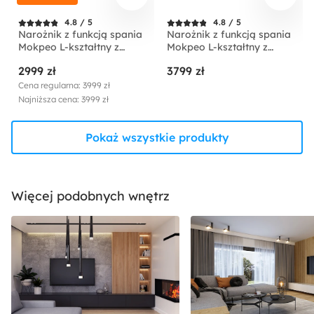
4.8 / 5
4.8 / 5
Narożnik z funkcją spania
Narożnik z funkcją spania
Mokpeo L-kształtny z
Mokpeo L-kształtny z
dwoma pojemnikami na
dwoma pojemnikami na
2999 zł
3799 zł
czarnych nóżkach beżowy
czarnych nóżkach
sztruks prawostronny
jasnobeżowy w tkaninie
Cena regularna: 3999 zł
łatwoczyszczącej
Najniższa cena: 3999 zł
prawostronny
Pokaż wszystkie produkty
Więcej podobnych wnętrz