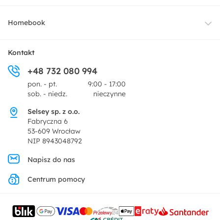
Oświetlenie
Dostawa
Homebook
Tekstylia
Płatności i raty
O nas
Kontakt
Ogród i taras
+48 732 080 994
Zwroty
Centrum prasowe
pon. - pt.
9:00 - 17:00
Dekoracje i akcesoria
sob. - niedz.
nieczynne
Pytania i odpowiedzi
Oferta dla producentów
Selsey sp. z o.o.
Promocje
Fabryczna 6
Regulamin
53-609 Wrocław
NIP 8943048792
Polityka prywatności
Napisz do nas
Centrum pomocy
Ustawienia prywatności
Kontakt