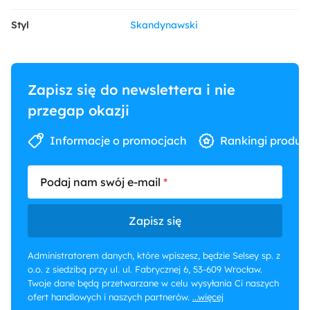
Styl
Skandynawski
Zapisz się do newslettera i nie
przegap okazji
Informacje o promocjach
Rankingi produk
Podaj nam swój e-mail
Zapisz się
Administratorem danych, które wpiszesz, będzie Selsey sp. z
o.o. z siedzibą przy ul. ul. Fabrycznej 6, 53-609 Wrocław.
Twoje dane będą przetwarzane w celu wysyłania Ci naszych
ofert handlowych i naszych partnerów.
...więcej