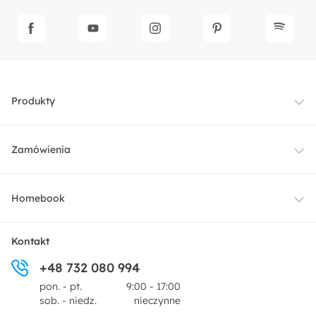
Produkty
Meble
Zamówienia
Oświetlenie
Dostawa
Homebook
Tekstylia
Płatności i raty
O nas
Kontakt
Ogród i taras
+48 732 080 994
Zwroty
Centrum prasowe
pon. - pt.
9:00 - 17:00
Dekoracje i akcesoria
sob. - niedz.
nieczynne
Pytania i odpowiedzi
Oferta dla producentów