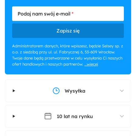
Kolor ścian
Biały
Brązowy
Podaj nam swój e-mail
Zapisz się
Administratorem danych, które wpiszesz, będzie Selsey sp. z
o.o. z siedzibą przy ul. ul. Fabrycznej 6, 53-609 Wrocław.
Twoje dane będą przetwarzane w celu wysyłania Ci naszych
ofert handlowych i naszych partnerów.
...więcej
Wysyłka
10 lat na rynku