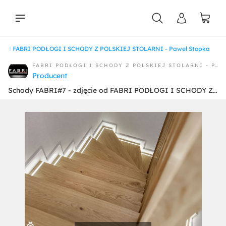
cie od FABRI PODŁOGI I SCHODY Z POLSKIEJ STOLARNI - Paweł Stopka
liści
FABRI PODŁOGI I SCHODY Z POLSKIEJ STOLARNI - PAWEŁ STOPKA
Producent
Schody FABRI#7 - zdjęcie od FABRI PODŁOGI I SCHODY Z POLSKIEJ STOLARNI - Paweł Stopka