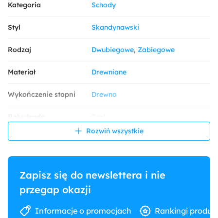
Kategoria
Schody
Styl
Skandynawski
Rodzaj
Dwubiegowe
Zabiegowe
Materiał
Drewniane
Wykończenie stopni
Drewno
Balustrada
Brak
Rozwiń wszystkie
Konstrukcja
Płytowe
Dekoracja ściany
Drewno
Zapisz się do newslettera i nie
Oświetlenie schodów
Taśma LED
przegap okazji
Przeznaczenie
Główne
Informacje o promocjach
Rankingi produk