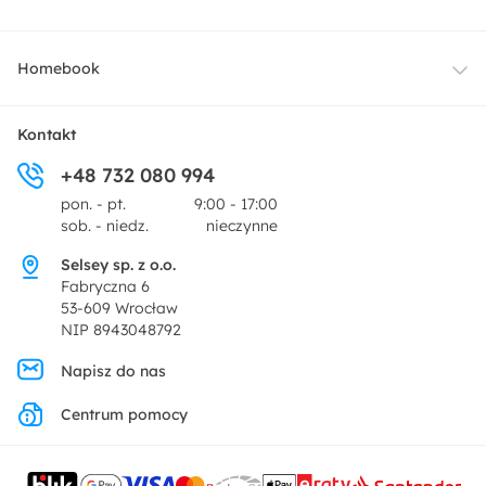
Oświetlenie
Dostawa
Homebook
Tekstylia
Płatności i raty
O nas
Kontakt
Ogród i taras
+48 732 080 994
Zwroty
Centrum prasowe
pon. - pt.
9:00 - 17:00
Dekoracje i akcesoria
sob. - niedz.
nieczynne
Pytania i odpowiedzi
Oferta dla producentów
Selsey sp. z o.o.
Promocje
Fabryczna 6
Regulamin
53-609 Wrocław
NIP 8943048792
Polityka prywatności
Napisz do nas
Centrum pomocy
Ustawienia prywatności
Kontakt