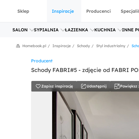
Sklep
Inspiracje
Producenci
Specjali
SALON
SYPIALNIA
ŁAZIENKA
KUCHNIA
INNE P
Homebook.pl
Inspiracje
Schody
Styl industrialny
Sch
Producent
Schody FABRI#5 - zdjęcie od FABRI 
Zapisz inspirację
Udostępnij
Powiększ 