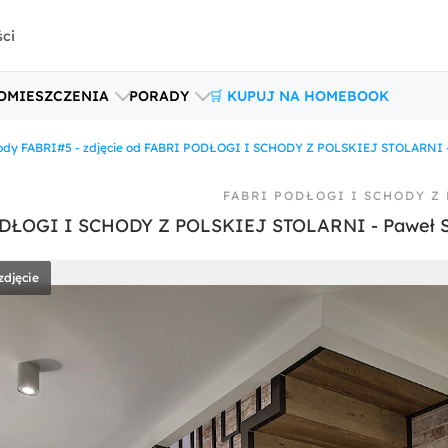
ści
OMIESZCZENIA
PORADY
🛒 KUPUJ NA HOMEBOOK
ody FABRI#5 - zdjęcie od FABRI PODŁOGI I SCHODY Z POLSKIEJ STOLARNI 
FABRI PODŁOGI I SCHODY Z
PODŁOGI I SCHODY Z POLSKIEJ STOLARNI - Paweł 
zdjęcie