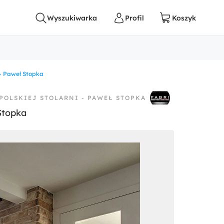
- Paweł Stopka
 POLSKIEJ STOLARNI - PAWEŁ STOPKA
Stopka