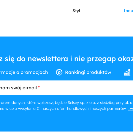
Styl
Indu
z się do newslettera i nie przegap okaz
rmacje o promocjach
Rankingi produktów
nam swój e-mail
orem danych, które wpiszesz, będzie Selsey sp. z o.o. z siedzibą przy ul.
ne w celu wysyłania Ci naszych ofert handlowych i naszych partnerów.
...