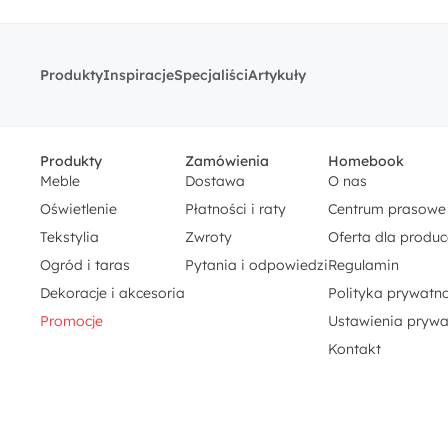
Produkty
Inspiracje
Specjaliści
Artykuły
Produkty
Zamówienia
Homebook
Meble
Dostawa
O nas
Oświetlenie
Płatności i raty
Centrum prasowe
Tekstylia
Zwroty
Oferta dla produ
Ogród i taras
Pytania i odpowiedzi
Regulamin
Dekoracje i akcesoria
Polityka prywatno
Promocje
Ustawienia prywa
Kontakt