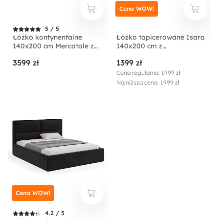
Cena WOW!
5 / 5
Łóżko kontynentalne
Łóżko tapicerowane Isara
140x200 cm Mercatale z
140x200 cm z
pojemnikami szary welur
pojemnikiem kremowe
3599 zł
1399 zł
welur
Cena regularna: 1999 zł
Najniższa cena: 1999 zł
Cena WOW!
4.2 / 5