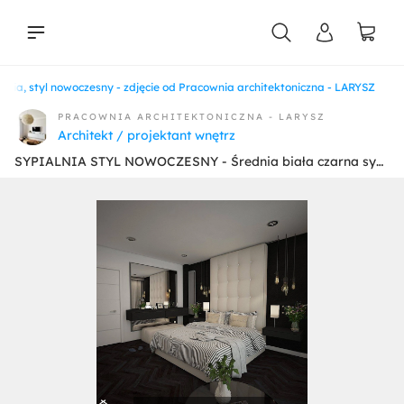
ia, styl nowoczesny - zdjęcie od Pracownia architektoniczna - LARYSZ
liści
PRACOWNIA ARCHITEKTONICZNA - LARYSZ
Architekt / projektant wnętrz
SYPIALNIA STYL NOWOCZESNY - Średnia biała czarna sypialnia, styl nowoczesny - zdjęcie od Pracownia architektoniczna - LARYSZ