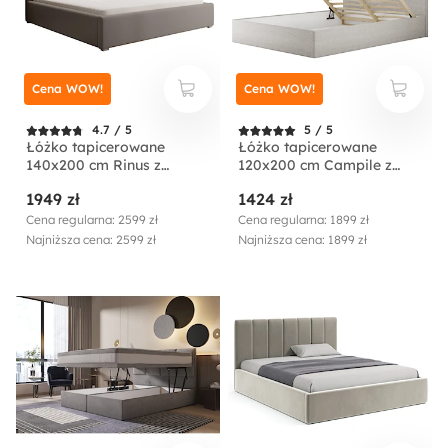
Cena WOW!
Cena WOW!
4.7 / 5
5 / 5
Łóżko tapicerowane
Łóżko tapicerowane
140x200 cm Rinus z
120x200 cm Campile z
pojemnikiem beżowe w
pojemnikiem kremowe
1949 zł
1424 zł
tkaninie hydrofobowej
sztruks
Cena regularna: 2599 zł
Cena regularna: 1899 zł
Najniższa cena: 2599 zł
Najniższa cena: 1899 zł