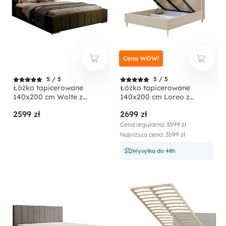
Cena WOW!
5 / 5
5 / 5
Łóżko tapicerowane
Łóżko tapicerowane
140x200 cm Wolte z
140x200 cm Loreo z
pojemnikiem oliwkowe
pojemnikiem beżowe
2599 zł
2699 zł
welur
boucle
Cena regularna: 3599 zł
Najniższa cena: 3599 zł
Wysyłka do 48h