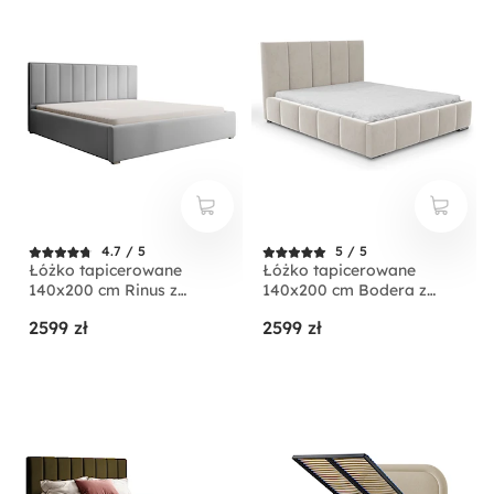
4.7 / 5
5 / 5
Łóżko tapicerowane
Łóżko tapicerowane
140x200 cm Rinus z
140x200 cm Bodera z
pojemnikiem jasnoszare w
pojemnikiem kremowe w
2599 zł
2599 zł
tkaninie hydrofobowej
tkaninie hydrofobowej