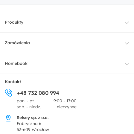
Produkty
Meble
Zamówienia
Oświetlenie
Dostawa
Homebook
Tekstylia
Płatności i raty
O nas
Kontakt
Ogród i taras
+48 732 080 994
Zwroty
Centrum prasowe
pon. - pt.
9:00 - 17:00
Dekoracje i akcesoria
sob. - niedz.
nieczynne
Pytania i odpowiedzi
Oferta dla producentów
Selsey sp. z o.o.
Promocje
Fabryczna 6
Regulamin
53-609 Wrocław