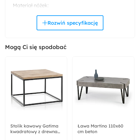
Materiał nóżek:
Metal
Materiał frontów:
Płyta MDF
Mogą Ci się spodobać
Materiał korpusu:
Płyta MDF
Wykończenie frontów:
Matowe
Wykończenie korpusu:
Matowe
Stolik kawowy Gatima
Ława Martino 110x60
kwadratowy z drewna
Wysokość:
cm beton
dębowego 70x70 cm