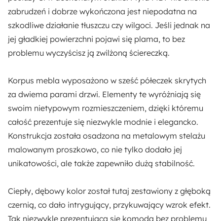
Kolor frontów:
zabrudzeń i dobrze wykończona jest niepodatna na
Dąb
szkodliwe działanie tłuszczu czy wilgoci. Jeśli jednak na
jej gładkiej powierzchni pojawi się plama, to bez
Kolor korpusu:
problemu wyczyścisz ją zwilżoną ściereczką.
Czarny
Korpus mebla wyposażono w
sześć półeczek
skrytych
Styl:
za dwiema parami drzwi. Elementy te wyróżniają się
Industrialny
Nowoczesny
swoim nietypowym rozmieszczeniem, dzięki któremu
całość prezentuje się niezwykle modnie i elegancko.
Dostępne oświetlenie:
Konstrukcja została osadzona na
metalowym stelażu
Nie
malowanym proszkowo
, co nie tylko dodało jej
unikatowości, ale także zapewniło dużą stabilność.
Ilość paczek:
1
Ciepły,
dębowy kolor
został tutaj zestawiony z głęboką
czernią, co dało intrygujący, przykuwający wzrok efekt.
Rodzaj:
Tak niezwykle prezentująca się komoda bez problemu
Stojący