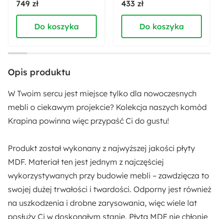
103 cm
749 zł
433 zł
Do koszyka
Do koszyka
Głębokość:
40 cm
Szerokość:
Opis produktu
80 cm
W Twoim sercu jest miejsce tylko dla nowoczesnych
Wysokość nóżek:
mebli o ciekawym projekcie? Kolekcja naszych komód
20 cm
Krapina powinna więc przypaść Ci do gustu!
Liczba drzwi:
Produkt został wykonany z najwyższej jakości
płyty
4
MDF
. Materiał ten jest jednym z najczęściej
wykorzystywanych przy budowie mebli – zawdzięcza to
Kolor nóżek:
swojej dużej trwałości i twardości. Odporny jest również
Czarny
na uszkodzenia i drobne zarysowania, więc wiele lat
posłuży Ci w doskonałym stanie. Płyta MDF nie chłonie