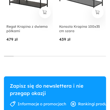
Regał Krapina z dwiema
Konsola Krapina 100x35
półkami
cm szara
479 zł
439 zł
Zapisz się do newslettera i nie
przegap okazji
Informacje o promocjach
Rankingi produk