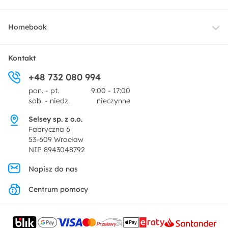
Oświetlenie
Dostawa
Homebook
Tekstylia
Płatności i raty
O nas
Kontakt
Ogród i taras
+48 732 080 994
Zwroty
Centrum prasowe
pon. - pt.
9:00 - 17:00
Dekoracje i akcesoria
sob. - niedz.
nieczynne
Pytania i odpowiedzi
Oferta dla producentów
Selsey sp. z o.o.
Promocje
Fabryczna 6
Regulamin
53-609 Wrocław
NIP 8943048792
Polityka prywatności
Napisz do nas
Centrum pomocy
Ustawienia prywatności
Kontakt