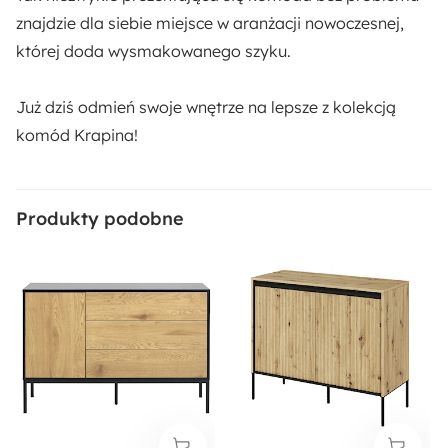
znajdzie dla siebie miejsce w aranżacji nowoczesnej,
Długość:
której doda wysmakowanego szyku.
40 cm
Już dziś odmień swoje wnętrze na lepsze z kolekcją
Funkcje:
komód Krapina!
Na nóżkach
Materiał:
Produkty podobne
Metal
Płyta meblowa
Sposób montażu:
Stojący