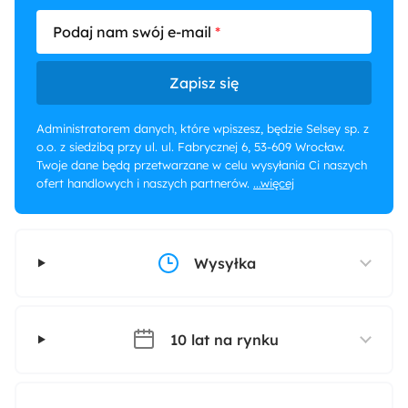
Podaj nam swój e-mail
Zapisz się
Administratorem danych, które wpiszesz, będzie Selsey sp. z
o.o. z siedzibą przy ul. ul. Fabrycznej 6, 53-609 Wrocław.
Twoje dane będą przetwarzane w celu wysyłania Ci naszych
ofert handlowych i naszych partnerów.
...więcej
Wysyłka
10 lat na rynku