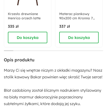
50 cm
Krzesło drewniane
Materac piankowy
Henrico orzech latte
Wysokość nóżek:
90x200 cm Kronno 7
stref twardości
40 cm
335 zł
337 zł
Do koszyka
Do koszyka
Liczba sztuk w zestawie:
1
Kolor blatu:
Opis produktu
Biały marmur
Marzy Ci się wnętrze niczym z okładki magazynu? Nasz
Kolor nóżek:
stolik kawowy Bakar powinien więc skraść Twoje serce!
Złoty
Blat ozdobiony został ślicznym nadrukiem
stylizowany
Głębokość:
na biały marmur
dekoracyjnie poprzecinany
50 cm
subtelnymi żyłkami, które dodają jej szyku.