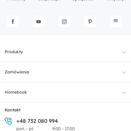
Produkty
Meble
Zamówienia
Oświetlenie
Dostawa
Homebook
Tekstylia
Płatności i raty
O nas
Kontakt
Ogród i taras
+48 732 080 994
Zwroty
Centrum prasowe
pon. - pt.
9:00 - 17:00