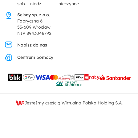
Dekoracje i akcesoria
sob. - niedz.
nieczynne
Pytania i odpowiedzi
Oferta dla producentów
Selsey sp. z o.o.
Promocje
Fabryczna 6
Regulamin
53-609 Wrocław
NIP 8943048792
Polityka prywatności
Napisz do nas
Centrum pomocy
Ustawienia prywatności
Kontakt
Jesteśmy częścią Wirtualna Polska Holding S.A.