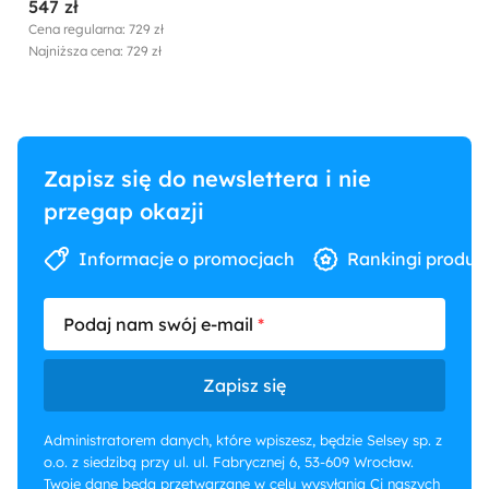
547 zł
Cena regularna: 729 zł
Najniższa cena: 729 zł
Zapisz się do newslettera i nie
przegap okazji
Informacje o promocjach
Rankingi produk
Podaj nam swój e-mail
Zapisz się
Administratorem danych, które wpiszesz, będzie Selsey sp. z
o.o. z siedzibą przy ul. ul. Fabrycznej 6, 53-609 Wrocław.
Twoje dane będą przetwarzane w celu wysyłania Ci naszych