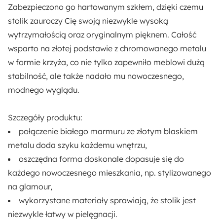
Zabezpieczono go
hartowanym szkłem
, dzięki czemu
Ilość paczek:
stolik zauroczy Cię swoją niezwykle wysoką
1
wytrzymałością oraz oryginalnym pięknem. Całość
wsparto na złotej podstawie z
chromowanego metalu
Długość:
w formie krzyża, co nie tylko zapewniło meblowi dużą
50 cm
stabilność, ale także nadało mu nowoczesnego,
modnego wyglądu.
Kształt:
Okrągły
Szczegóły produktu:
połączenie białego marmuru ze złotym blaskiem
Materiał:
metalu doda szyku każdemu wnętrzu,
Metal
Szkło
oszczędna forma doskonale dopasuje się do
każdego nowoczesnego mieszkania, np. stylizowanego
Pomieszczenie:
na glamour,
Salon
wykorzystane materiały sprawiają, że stolik jest
niezwykle łatwy w pielęgnacji.