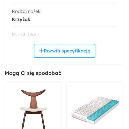
Rodzaj nóżek:
Krzyżak
Kształt blatu:
Okrągły
Materiał blatu:
Szkło hartowane
Mogą Ci się spodobać
Materiał nóżek:
Metal
Wysokość:
42 cm
Szerokość: