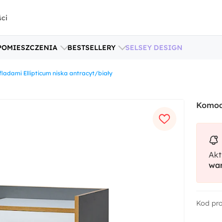
ści
POMIESZCZENIA
BESTSELLERY
SELSEY DESIGN
ladami Ellipticum niska antracyt/biały
Komoda
Akt
war
Kod pr