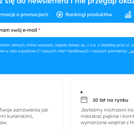
z się do newslettera i nie przegap okaz
rmacje o promocjach
Rankingi produktów
nam swój e-mail
orem danych, które wpiszesz, będzie Selsey sp. z o.o. z siedzibą przy ul.
ne w celu wysyłania Ci naszych ofert handlowych i naszych partnerów.
...
10 lat na rynku
woje zamówienia jak
Jesteśmy mistrzami insp
i kurierskimi,
mieszkać pięknie i komf
taw.
wymarzone wnętrze z H