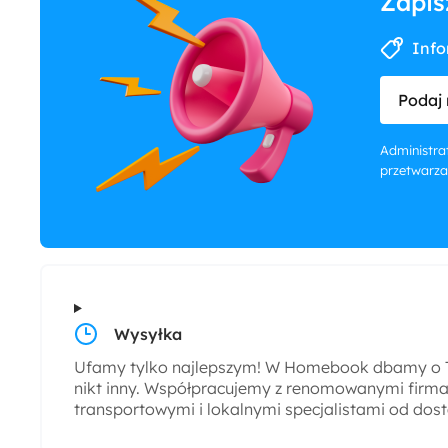
Zapis
Info
Podaj 
Administrat
przetwarza
Wysyłka
Ufamy tylko najlepszym! W Homebook dbamy o T
nikt inny. Współpracujemy z renomowanymi firmam
transportowymi i lokalnymi specjalistami od dos