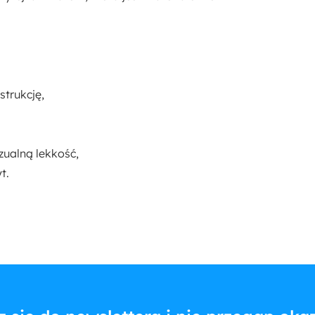
strukcję,
ualną lekkość,
t.