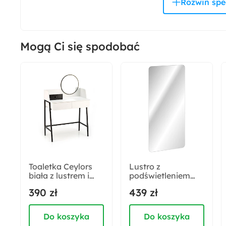
Kolor frontów:
Wielokolorowy
Mogą Ci się spodobać
Kolor uchwytów:
Brązowy
Liczba szuflad:
3
Dostępne oświetlenie:
Nie
Toaletka Ceylors
Lustro z
biała z lustrem i
podświetleniem
Długość:
szufladami
LED Diana 80x40
390 zł
439 zł
46 cm
cm
Do koszyka
Do koszyka
Materiał: