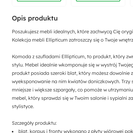
Płyta meblowa
Opis produktu
Poszukujesz mebli idealnych, które zachwycą Cię or
Kolekcja mebli Ellipticum zatroszczy się o Twoje wnętrz
Komoda z szufladami Elllipticum, to produkt, który 
stylu. Mebel idealnie wkomponuje się w wystrój Twoj
produkt posiada
szeroki blat
, który możesz dowolnie 
wyeksponowanie na nim kwiatów doniczkowych.
Trzy
mniejsze i większe szpargały, co pomoże w utrzymani
mebel
, który sprawdzi się w Twoim salonie i sypialni
stylistyce.
Szczegóły produktu:
blat, korpus i fronty wykonano z
płyty wiórowej po