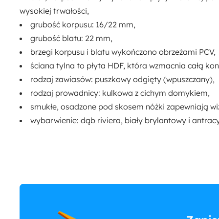
wysokiej trwałości,
grubość korpusu: 16/22 mm,
grubość blatu: 22 mm,
brzegi korpusu i blatu wykończono
obrzeżami PCV,
ściana tylna to
płyta HDF
, która wzmacnia całą kon
rodzaj zawiasów:
puszkowy odgięty
(wpuszczany),
rodzaj prowadnicy:
kulkowa z cichym domykiem
,
smukłe, osadzone pod skosem nóżki zapewniają wiz
wybarwienie:
dąb riviera, biały brylantowy i antracy