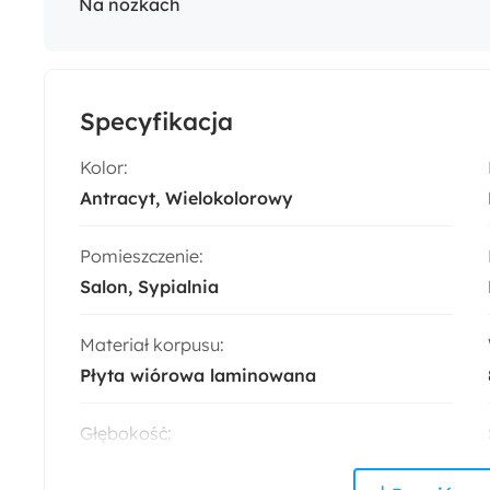
Na nóżkach
Specyfikacja
Kolor:
Antracyt
Wielokolorowy
Pomieszczenie:
Salon
Sypialnia
Materiał korpusu:
Płyta wiórowa laminowana
Głębokość:
46 cm