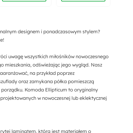
Stojący
yginalnym designem i ponadczasowym stylem?
e!
zwróci uwagę wszystkich miłośników nowoczesnego
ego mieszkania,
odświeżając jego wygląd
. Nasz
zaaranżować, na przykład poprzez
 szuflady oraz zamykana półka
pomieszczą
u porządku. Komoda Ellipticum to
oryginalny
 zaprojektowanych w nowoczesnej lub eklektycznej
krytej laminatem
, która jest materiałem o