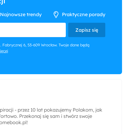
ji
Najnowsze trendy
Praktyczne porady
Zapisz się
 ul. Fabrycznej 6, 53-609 Wrocław. Twoje dane będą
więcej
iracji - przez 10 lat pokazujemy Polakom, jak
ortowo. Przekonaj się sam i stwórz swoje
omebook.pl!