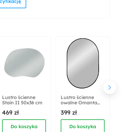
Kolor korpusu:
Antracyt
Kolor nóżek:
Brązowy
Zabezpieczenie obrzeży:
Obrzeża PVC
Rodzaj:
Stojący
Lustro ścienne
Lustro ścienne
Lustr
Stain II 50x36 cm
owalne Omanta
Muse
Funkcje:
czarna rama 50x80
469 zł
399 zł
499 
Na nóżkach
cm
Do koszyka
Do koszyka
D
Sposób montażu: