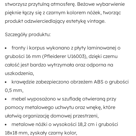
Kolor korpusu:
stworzysz przytulną atmosferę.
Beżowe wybarwienie
Beżowy
pięknie łączy się z
czarnym kolorem nóżek
, tworząc
produkt odzwierciedlający estetykę vintage.
Liczba szuflad:
Szczegóły produktu:
1
fronty i korpus wykonano z płyty laminowanej o
Styl:
grubości 16 mm
(Pfleiderer U16003), dzięki czemu
Industrialny
Nowoczesny
całość jest bardzo wytrzymała oraz odporna na
uszkodzenia,
Numer płyty:
krawędzie zabezpieczono obrzeżem ABS o grubości
U16003 Beż Piaskowy
0,5 mm
,
mebel wyposażono w szufladę otwieraną przy
Dostępne oświetlenie:
pomocy metalowego uchwytu oraz wnękę
, które
Nie
ułatwią organizację domowej przestrzeni,
metalowe nóżki o wysokości 18,2 cm i grubości
Ilość paczek:
18x18 mm, zyskały czarny kolor,
2