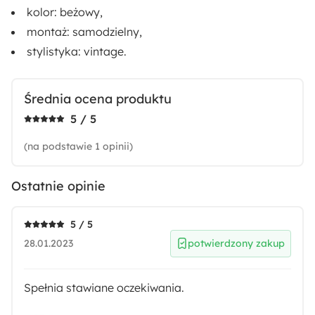
kolor:
beżowy
,
montaż: samodzielny,
Kolor uchwytów:
stylistyka: vintage.
Złoty
Rodzaj:
Średnia ocena produktu
Stojący
5 / 5
Długość:
(na podstawie 1 opinii)
39 cm
Ostatnie opinie
Materiał:
Metal
Płyta meblowa
5 / 5
28.01.2023
potwierdzony zakup
Pomieszczenie:
Sypialnia
Spełnia stawiane oczekiwania.