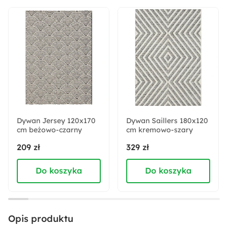
Materiał frontów:
Płyta laminowana
Materiał korpusu:
Płyta laminowana
Wykończenie frontów:
Matowe
Dywan Jersey 120x170
Dywan Saillers 180x120
cm beżowo-czarny
Wykończenie korpusu:
cm kremowo-szary
Matowe
209 zł
329 zł
Do koszyka
Do koszyka
Zabezpieczenie obrzeży:
Obrzeża ABS
Wysokość:
Opis produktu
56.2 cm