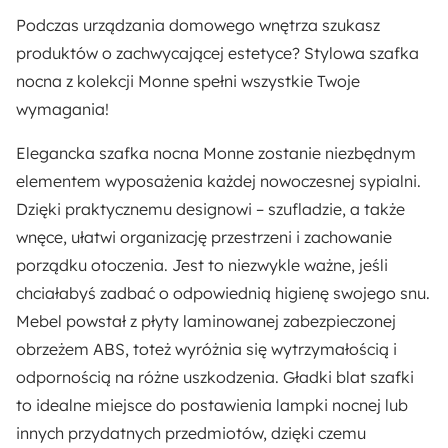
Podczas urządzania domowego wnętrza szukasz
Głębokość:
produktów o zachwycającej estetyce? Stylowa szafka
39 cm
nocna z kolekcji Monne spełni wszystkie Twoje
wymagania!
Szerokość:
Elegancka
szafka nocna Monne
zostanie niezbędnym
53.6 cm
elementem wyposażenia każdej nowoczesnej sypialni.
Dzięki praktycznemu designowi – szufladzie, a także
Wysokość nóżek:
wnęce, ułatwi organizację przestrzeni i zachowanie
18.2 cm
porządku otoczenia. Jest to niezwykle ważne, jeśli
chciałabyś zadbać o odpowiednią higienę swojego snu.
Kolor nóżek:
Mebel powstał z
płyty laminowanej zabezpieczonej
Czarny
obrzeżem ABS
, toteż wyróżnia się wytrzymałością i
Kolor frontów:
odpornością na różne uszkodzenia.
Gładki blat
szafki
Beżowy
to idealne miejsce do postawienia lampki nocnej lub
innych przydatnych przedmiotów, dzięki czemu