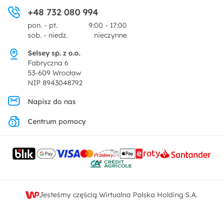
Ogród i taras
+48 732 080 994
Zwroty
Centrum prasowe
pon. - pt.
9:00 - 17:00
Dekoracje i akcesoria
sob. - niedz.
nieczynne
Pytania i odpowiedzi
Oferta dla producentów
Selsey sp. z o.o.
Promocje
Fabryczna 6
Regulamin
53-609 Wrocław
NIP 8943048792
Polityka prywatności
Napisz do nas
Centrum pomocy
Ustawienia prywatności
Kontakt
Jesteśmy częścią Wirtualna Polska Holding S.A.