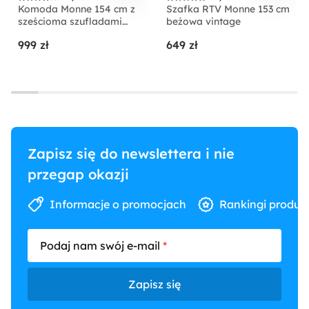
Komoda Monne 154 cm z
Szafka RTV Monne 153 cm
sześcioma szufladami
beżowa vintage
granatowa vintage
999 zł
649 zł
Zapisz się do newslettera i nie
przegap okazji
Informacje o promocjach
Rankingi produk
Podaj nam swój e-mail
Zapisz się