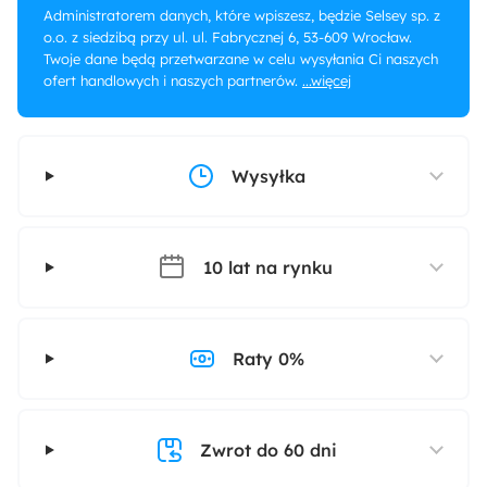
Administratorem danych, które wpiszesz, będzie Selsey sp. z
o.o. z siedzibą przy ul. ul. Fabrycznej 6, 53-609 Wrocław.
Twoje dane będą przetwarzane w celu wysyłania Ci naszych
ofert handlowych i naszych partnerów.
...więcej
Wysyłka
10 lat na rynku
Raty 0%
Zwrot do 60 dni