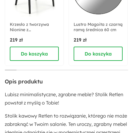
Szerokość:
77 cm
Krzesło z tworzywa
Lustro Magoita z czarną
Nionine z
Wysokość nóżek:
ramą średnica 60 cm
podłokietnikami czarne
32 cm
219 zł
219 zł
Do koszyka
Do koszyka
Liczba sztuk w zestawie:
1
Kolor blatu:
Opis produktu
Czarny
Lubisz minimalistyczne, zgrabne meble? Stolik Retlen
Kolor nóżek:
powstał z myślą o Tobie!
Czarny
Stolik kawowy Retlen to rozwiązanie, którego nie może
zabraknąć w Twoim salonie. Ten uroczy, zgrabny mebel
Głębokość:
idealnie odnajdzie się w
modernistycznej przestrzeni
,