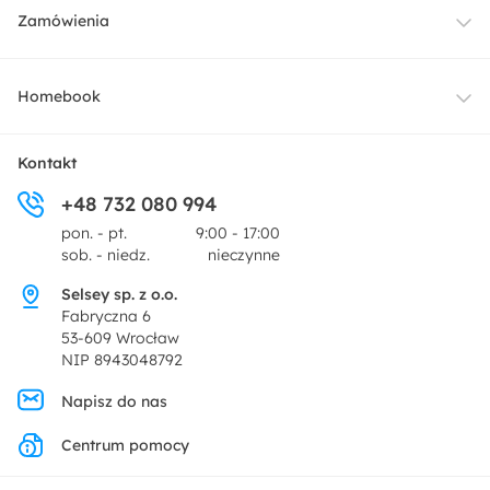
Meble
Zamówienia
Oświetlenie
Dostawa
Homebook
Tekstylia
Płatności i raty
O nas
Kontakt
Ogród i taras
+48 732 080 994
Zwroty
Centrum prasowe
pon. - pt.
9:00 - 17:00
Dekoracje i akcesoria
sob. - niedz.
nieczynne
Pytania i odpowiedzi
Oferta dla producentów
Selsey sp. z o.o.
Promocje
Fabryczna 6
Regulamin
53-609 Wrocław
NIP 8943048792
Polityka prywatności
Napisz do nas
Centrum pomocy
Ustawienia prywatności