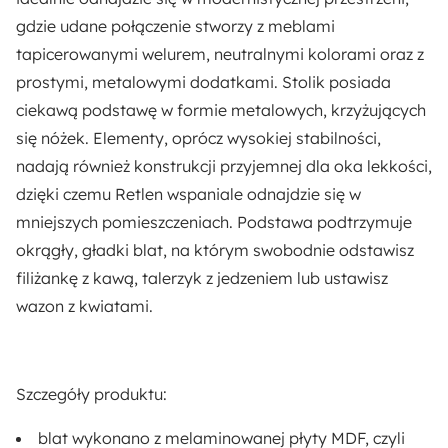
77 cm
gdzie udane połączenie stworzy z meblami
tapicerowanymi welurem, neutralnymi kolorami oraz z
Ilość paczek:
prostymi, metalowymi dodatkami. Stolik posiada
1
ciekawą podstawę w formie
metalowych, krzyżujących
się nóżek
. Elementy, oprócz wysokiej stabilności,
Długość:
nadają również konstrukcji przyjemnej dla oka lekkości,
77 cm
dzięki czemu Retlen wspaniale odnajdzie się w
Kształt:
mniejszych pomieszczeniach. Podstawa podtrzymuje
Okrągły
okrągły, gładki blat
, na którym swobodnie odstawisz
filiżankę z kawą, talerzyk z jedzeniem lub ustawisz
Materiał:
wazon z kwiatami.
Metal
Płyta meblowa
Pomieszczenie:
Szczegóły produktu:
Salon
blat wykonano z melaminowanej płyty MDF
, czyli