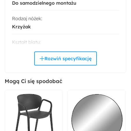
Do samodzielnego montażu
Rodzaj nóżek:
Krzyżak
Kształt blatu:
Okrągły
Materiał blatu:
Płyta MDF
Płyta melaminowana
Mogą Ci się spodobać
Materiał nóżek:
Metal
Wysokość:
44 cm