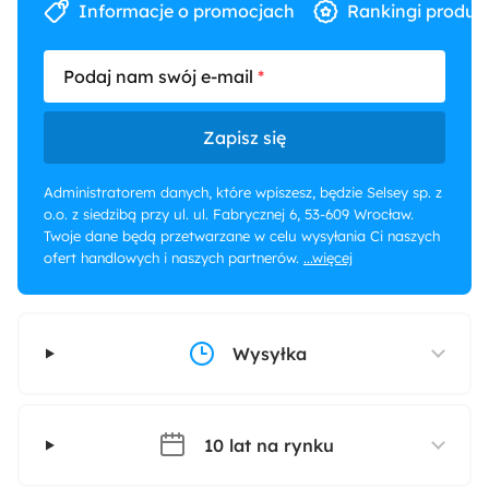
Informacje o promocjach
Rankingi produk
Podaj nam swój e-mail
Zapisz się
Administratorem danych, które wpiszesz, będzie Selsey sp. z
o.o. z siedzibą przy ul. ul. Fabrycznej 6, 53-609 Wrocław.
Twoje dane będą przetwarzane w celu wysyłania Ci naszych
ofert handlowych i naszych partnerów.
...więcej
Wysyłka
10 lat na rynku