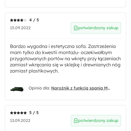
4 / 5
15.09.2022
potwierdzony zakup
Bardzo wygodna i estetyczna sofa. Zastrzeżenia
mam tylko do kwestii montażu- oczekiwałbym
przygotowanych portów na wkręty przy łączeniach
zamiast wkręcania się w sklejkę i drewnianych nóg
zamiast plastikowych.
Opinia dla:
Narożnik z funkcją spania Mokpeo L-kształtny z dwoma pojemnikami na czarnych nóżkach butelkowa zieleń welur lewostronny
5 / 5
13.09.2022
potwierdzony zakup