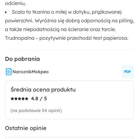
odcieniu,
Nowoczesny
Scala to tkanina o miłej w dotyku, prążkowanej
powierzchni. Wyróżnia się dobrą odpornością na pilling,
Strona mebla:
a także niepodatnością na ścieranie oraz tarcie.
Lewa
Trudnopalna
– pozytywnie przechodzi test papierosa.
Pojemnik na pościel:
Do pobrania
Tak
NaroznikMokpeo
Długość powierzchni spania:
204 cm
Średnia ocena produktu
4.8 / 5
Szerokość powierzchni spania:
156 cm
(na podstawie 54 opinii)
Rodzaj boków:
Ostatnie opinie
Prostokątne