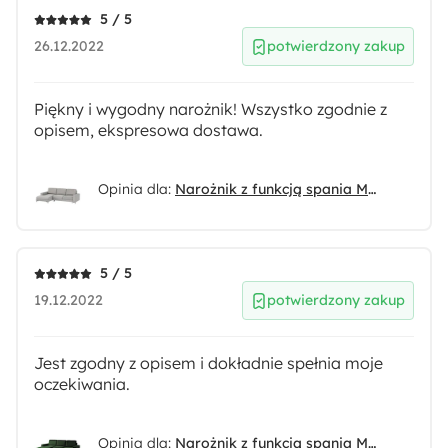
5 / 5
Kolor nóżek:
26.12.2022
potwierdzony zakup
Czarny
Piękny i wygodny narożnik! Wszystko zgodnie z
Tapicerowany Tył:
opisem, ekspresowa dostawa.
Nie
Opinia dla:
Narożnik z funkcją spania Mokpeo L-kształtny z dwoma pojemnikami na czarnych nóżkach jasnoszary w tkaninie łatwoczyszczącej lewostronny
Montaż:
Do samodzielnego montażu
5 / 5
Rodzaj narożnika:
19.12.2022
potwierdzony zakup
Z wyborem strony
Kolor:
Jest zgodny z opisem i dokładnie spełnia moje
oczekiwania.
Zielony
Długość:
Opinia dla:
Narożnik z funkcją spania Mokpeo L-kształtny z dwoma pojemnikami na czarnych nóżkach butelkowa zieleń welur lewostronny