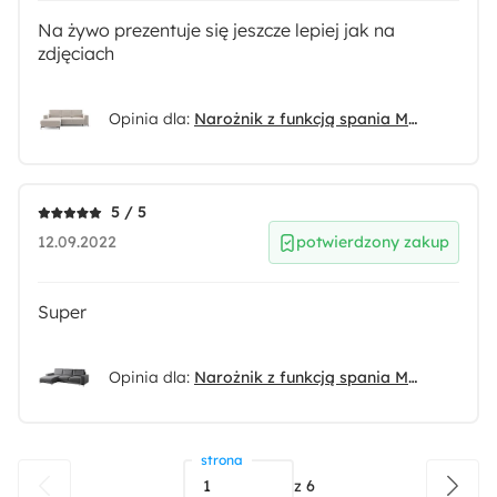
Na żywo prezentuje się jeszcze lepiej jak na
zdjęciach
Opinia dla:
Narożnik z funkcją spania Mokpeo L-kształtny z dwoma pojemnikami na czarnych nóżkach beżowy sztruks lewostronny
5 / 5
12.09.2022
potwierdzony zakup
Super
Opinia dla:
Narożnik z funkcją spania Mokpeo L-kształtny z dwoma pojemnikami na czarnych nóżkach grafitowy welur lewostronny
strona
z
6