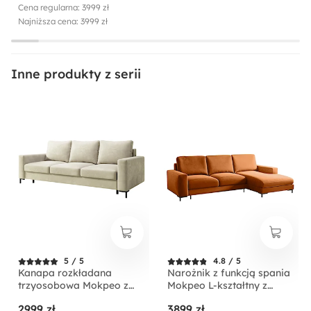
Cena regularna: 3999 zł
Najniższa cena: 3999 zł
Inne produkty z serii
5 / 5
4.8 / 5
Kanapa rozkładana
Narożnik z funkcją spania
trzyosobowa Mokpeo z
Mokpeo L-kształtny z
pojemnikiem beżowa
dwoma pojemnikami na
2999 zł
3899 zł
welur łatwoczyszczący
czarnych nóżkach