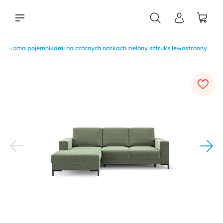
 z dwoma pojemnikami na czarnych nóżkach zielony sztruks lewostronny
liści