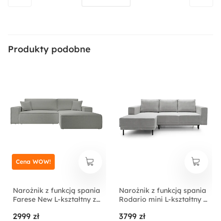
Produkty podobne
Cena WOW!
Narożnik z funkcją spania
Narożnik z funkcją spania
Farese New L-kształtny z
Rodario mini L-kształtny z
pojemnikiem szary boucle
pojemnikiem jasnoszary
2999 zł
3799 zł
prawostronny
sztruks lewostronny