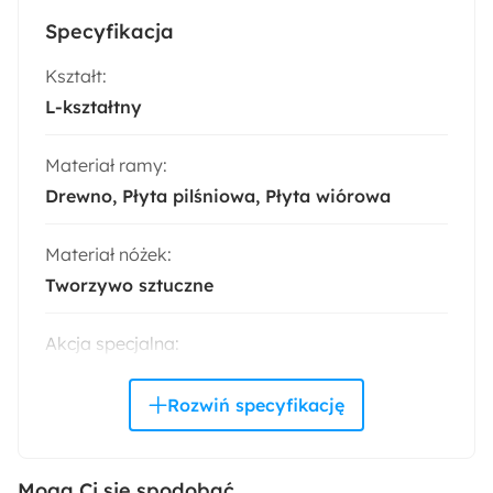
Specyfikacja
Kształt:
L-kształtny
Materiał ramy:
Drewno
Płyta pilśniowa
Płyta wiórowa
Materiał nóżek:
Tworzywo sztuczne
Akcja specjalna:
Bestseller
Materiał oparcia:
Pianka poliuretanowa
Tkanina
Mogą Ci się spodobać