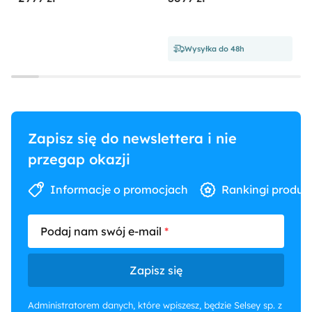
miedziany welur
prawostronny
Wysyłka do 48h
Zapisz się do newslettera i nie
przegap okazji
Informacje o promocjach
Rankingi produk
Podaj nam swój e-mail
Zapisz się
Administratorem danych, które wpiszesz, będzie Selsey sp. z