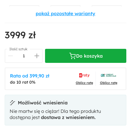
3999 zł
Castel 39
Castel 79
Castel 80
Ilość sztuk
Do koszyka
Rata od 399,90 zł
do 10 rat 0%
Castel 93
Diosa 77
Diosa 84
Oblicz ratę
Oblicz ratę
Możliwość wniesienia
Nie martw się o ciężar! Dla tego produktu
dostępna jest
dostawa z wniesieniem.
Scala Sand
Velluto 10
Velluto 18