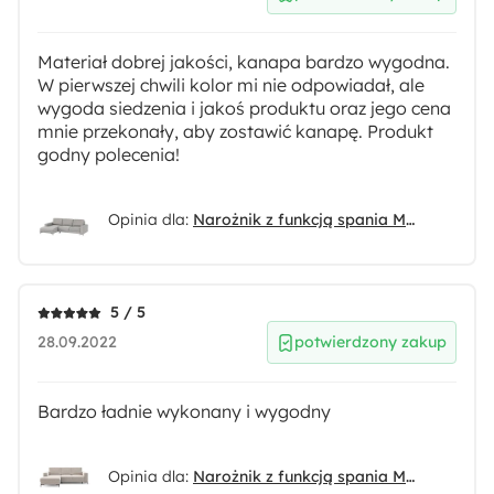
Materiał dobrej jakości, kanapa bardzo wygodna.
W pierwszej chwili kolor mi nie odpowiadał, ale
wygoda siedzenia i jakoś produktu oraz jego cena
mnie przekonały, aby zostawić kanapę. Produkt
godny polecenia!
Opinia dla:
Narożnik z funkcją spania Mokpeo L-kształtny z dwoma pojemnikami na czarnych nóżkach jasnoszary w tkaninie łatwoczyszczącej lewostronny
5 / 5
28.09.2022
potwierdzony zakup
Bardzo ładnie wykonany i wygodny
Opinia dla:
Narożnik z funkcją spania Mokpeo L-kształtny z dwoma pojemnikami na czarnych nóżkach beżowy sztruks lewostronny