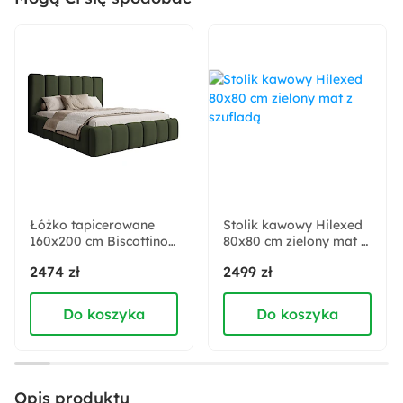
Materiał siedziska:
Pianka poliuretanowa
Sprężyny faliste
Tkanina
Sposób rozkładania:
System DL
Wysokość:
85 cm
Łóżko tapicerowane
Stolik kawowy Hilexed
160x200 cm Biscottino
80x80 cm zielony mat z
zielone z pojemnikiem
szufladą
Głębokość:
2474 zł
2499 zł
stelaż metalowy
156 cm
podnośnik gazowy
Do koszyka
Do koszyka
Szerokość:
244 cm
Opis produktu