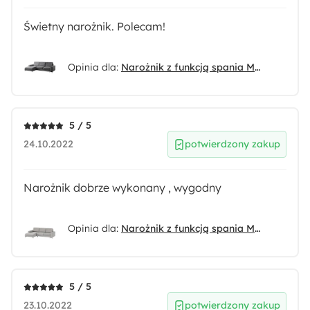
Świetny narożnik. Polecam!
Opinia dla:
Narożnik z funkcją spania Mokpeo L-kształtny z dwoma pojemnikami na czarnych nóżkach grafitowy welur lewostronny
5 / 5
24.10.2022
potwierdzony zakup
Narożnik dobrze wykonany , wygodny
Opinia dla:
Narożnik z funkcją spania Mokpeo L-kształtny z dwoma pojemnikami na czarnych nóżkach jasnoszary w tkaninie łatwoczyszczącej lewostronny
5 / 5
23.10.2022
potwierdzony zakup