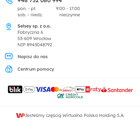
+48 732 080 994
Centrum prasowe
pon. - pt.
9:00 - 17:00
Dekoracje i akcesoria
sob. - niedz.
nieczynne
Pytania i odpowiedzi
Oferta dla producentów
Selsey sp. z o.o.
Promocje
Fabryczna 6
Regulamin
53-609 Wrocław
NIP 8943048792
Polityka prywatności
Napisz do nas
Centrum pomocy
Ustawienia prywatności
Kontakt
Jesteśmy częścią Wirtualna Polska Holding S.A.