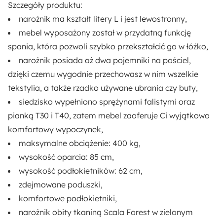
Szczegóły produktu:
narożnik ma
kształt litery L
i jest
lewostronny
,
Liczba miejsc:
mebel wyposażony został w przydatną
funkcję
3
spania
, która pozwoli szybko przekształcić go w łóżko,
narożnik posiada aż
Pomieszczenie:
dwa pojemniki na pościel
,
dzięki czemu wygodnie przechowasz w nim wszelkie
Salon
tekstylia, a także rzadko używane ubrania czy buty,
Rozmiar:
siedzisko wypełniono
sprężynami falistymi oraz
Średni
pianką T30 i T40
, zatem mebel zaoferuje Ci wyjątkowo
komfortowy wypoczynek,
Funkcja spania:
maksymalne obciążenie:
400 kg
,
Tak
wysokość oparcia:
85 cm
,
wysokość podłokietników:
62 cm
,
Regulowane zagłówki:
zdejmowane poduszki
,
Nie
komfortowe podłokietniki
,
narożnik obity tkaniną Scala Forest w zielonym
Styl: