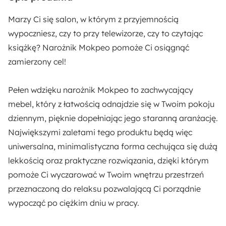
Wysokość nóżek:
11 cm
Marzy Ci się salon, w którym z przyjemnością
wypoczniesz, czy to przy telewizorze, czy to czytając
Szerokość otomany:
książkę? Narożnik
Mokpeo
pomoże Ci osiągnąć
95 cm
zamierzony cel!
Wysokość siedziska:
Pełen wdzięku narożnik Mokpeo to zachwycający
42 cm
mebel, który z łatwością odnajdzie się w Twoim pokoju
dziennym, pięknie dopełniając jego staranną aranżację.
Głębokość siedziska:
Największymi zaletami tego produktu będą więc
52 cm
uniwersalna,
minimalistyczna forma
cechująca się dużą
lekkością oraz praktyczne rozwiązania, dzięki którym
Szerokość siedziska:
pomoże Ci wyczarować w Twoim wnętrzu przestrzeń
200 cm
przeznaczoną do relaksu pozwalającą Ci porządnie
wypocząć po ciężkim dniu w pracy.
Głębokość siedziska bez poduszek:
81 cm