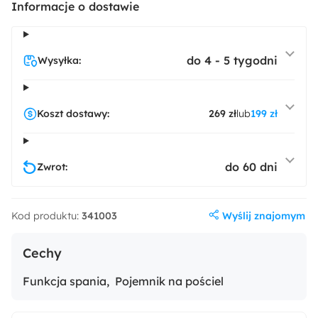
Informacje o dostawie
do 4 - 5 tygodni
Wysyłka:
Velluto 33
Velluto 35
Koszt dostawy:
269 zł
lub
199 zł
do 60 dni
Zwrot:
Wyślij znajomym
Kod produktu:
341003
Cechy
Funkcja spania
Pojemnik na pościel