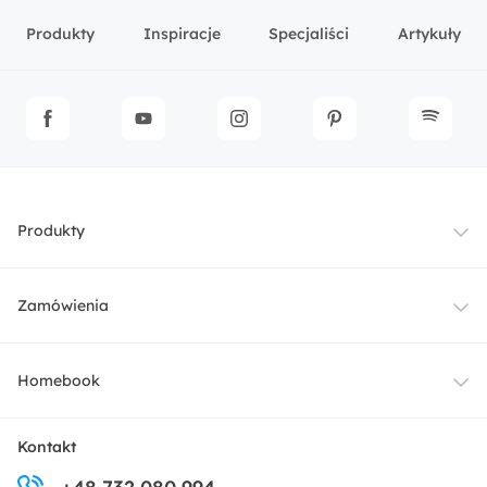
Produkty
Inspiracje
Specjaliści
Artykuły
Produkty
Meble
Zamówienia
Oświetlenie
Dostawa
Homebook
Tekstylia
Płatności i raty
O nas
Kontakt
Ogród i taras
Zwroty