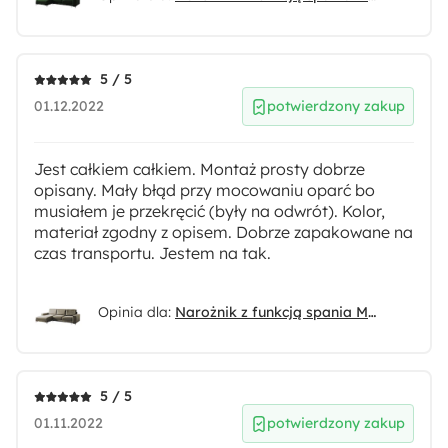
156 cm
Powierzchnia spania:
5 / 5
156x204 cm
01.12.2022
potwierdzony zakup
Rodzaj:
Jest całkiem całkiem. Montaż prosty dobrze
Lewostronny
opisany. Mały błąd przy mocowaniu oparć bo
musiałem je przekręcić (były na odwrót). Kolor,
materiał zgodny z opisem. Dobrze zapakowane na
Funkcje:
czas transportu. Jestem na tak.
Funkcja spania
Pojemnik na pościel
Opinia dla:
Narożnik z funkcją spania Mokpeo L-kształtny z dwoma pojemnikami na czarnych nóżkach beżowy welur lewostronny
Materiał:
Drewno
Pianka meblowa
Płyta meblowa
Sztruks
Tkanina
Tworzywo sztuczne
5 / 5
01.11.2022
potwierdzony zakup