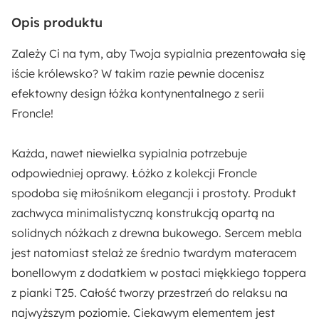
Rodzaj łóżka:
Opis produktu
Podwójne
Zależy Ci na tym, aby Twoja sypialnia prezentowała się
Wysokość nóżek:
iście królewsko? W takim razie pewnie docenisz
8.2 cm
efektowny design łóżka kontynentalnego z serii
Froncle!
Wysokość podstawy:
34 cm
Każda, nawet niewielka sypialnia potrzebuje
odpowiedniej oprawy. Łóżko z kolekcji Froncle
Styl:
spodoba się miłośnikom elegancji i prostoty. Produkt
Nowoczesny
zachwyca
minimalistyczną konstrukcją opartą na
solidnych nóżkach z drewna bukowego
. Sercem mebla
Głębokość:
jest natomiast
stelaż ze średnio twardym materacem
206 cm
bonellowym z dodatkiem w postaci miękkiego toppera
z pianki T25
. Całość tworzy przestrzeń do relaksu na
Ilość paczek:
najwyższym poziomie. Ciekawym elementem jest