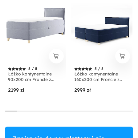
5 / 5
5 / 5
Łóżko kontynentalne
Łóżko kontynentalne
90x200 cm Froncle z
160x200 cm Froncle z
pojemnikiem i topperem
pojemnikami i topperem
2199 zł
2999 zł
jednoosobowe jasnoszare
granatowe
prawostronne