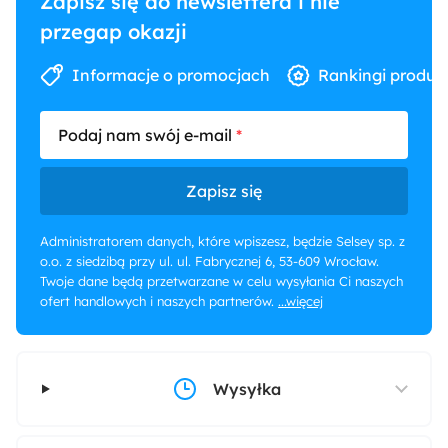
Zapisz się do newslettera i nie
przegap okazji
Informacje o promocjach
Rankingi produk
Podaj nam swój e-mail
Zapisz się
Administratorem danych, które wpiszesz, będzie Selsey sp. z
o.o. z siedzibą przy ul. ul. Fabrycznej 6, 53-609 Wrocław.
Twoje dane będą przetwarzane w celu wysyłania Ci naszych
ofert handlowych i naszych partnerów.
...więcej
Wysyłka