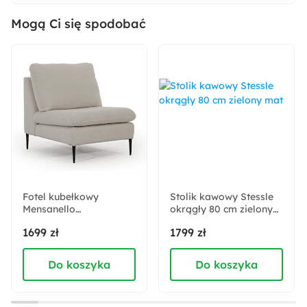
180x200 cm
Mogą Ci się spodobać
Wysokość:
103 cm
Szerokość:
183 cm
Wysokość materaca:
14 cm
Fotel kubełkowy
Stolik kawowy Stessle
Mensanello
Liczba miejsc:
okrągły 80 cm zielony
ciemnobeżowy w
mat
2
1699 zł
1799 zł
tkaninie boucle
Do koszyka
Do koszyka
Kolor nóżek:
Naturalny