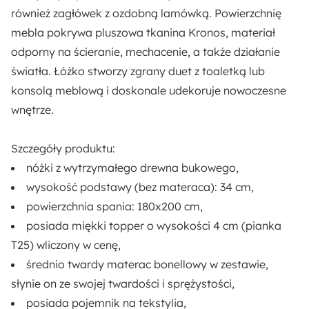
4
również
zagłówek z ozdobną lamówką
. Powierzchnię
mebla pokrywa
pluszowa tkanina Kronos
, materiał
Dostępne oświetlenie:
odporny na ścieranie, mechacenie, a także działanie
Nie
światła. Łóżko stworzy zgrany duet z toaletką lub
konsolą meblową i doskonale udekoruje nowoczesne
Materac:
wnętrze.
Tak
Szczegóły produktu:
Pojemnik na pościel:
nóżki z wytrzymałego drewna bukowego
,
Tak
wysokość podstawy (bez materaca): 34 cm,
powierzchnia spania: 180x200 cm,
Długość:
posiada
miękki topper o wysokości 4 cm (pianka
206 cm
T25) wliczony w cenę
,
Rodzaj:
średnio twardy materac bonellowy w zestawie
,
Dwuosobowy
słynie on ze swojej twardości i sprężystości,
posiada
pojemnik na tekstylia
,