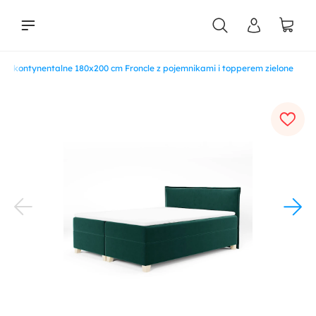
ko kontynentalne 180x200 cm Froncle z pojemnikami i topperem zielone
liści