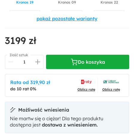
Kronos 19
Kronos 09
Kronos 22
3199 zł
Kronos 29
Paros 2
Paros 5
Ilość sztuk
Do koszyka
niedostępny
Rata od 319,90 zł
do 10 rat 0%
Kronos 07
Oblicz ratę
Oblicz ratę
Możliwość wniesienia
Nie martw się o ciężar! Dla tego produktu
dostępna jest
dostawa z wniesieniem.