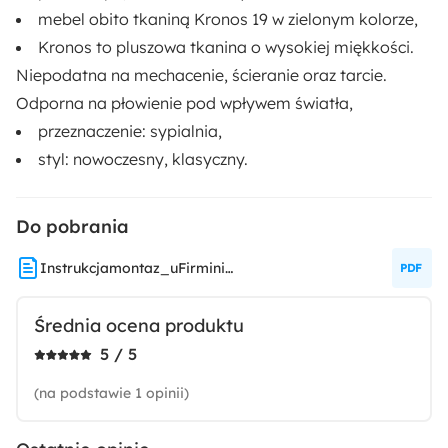
Funkcje:
mebel obito tkaniną Kronos 19 w zielonym kolorze
,
Na nóżkach
Pojemnik na pościel
Kronos to pluszowa tkanina o wysokiej miękkości.
Z materacem
Z topperem
Niepodatna na mechacenie, ścieranie oraz tarcie.
Odporna na płowienie pod wpływem światła,
Materiał:
przeznaczenie: sypialnia,
Pianka meblowa
Plusz
styl: nowoczesny, klasyczny.
Do pobrania
Instrukcjamontaz_uFirmini_Charolle_Froncle_Montigo
Średnia ocena produktu
5 / 5
(na podstawie 1 opinii)