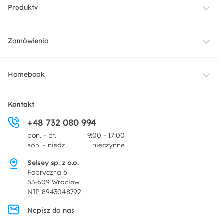
Produkty
Meble
Zamówienia
Oświetlenie
Dostawa
Homebook
Tekstylia
Płatności i raty
O nas
Kontakt
Ogród i taras
+48 732 080 994
Zwroty
Centrum prasowe
pon. - pt.
9:00 - 17:00
Dekoracje i akcesoria
sob. - niedz.
nieczynne
Pytania i odpowiedzi
Oferta dla producentów
Selsey sp. z o.o.
Promocje
Fabryczna 6
Regulamin
53-609 Wrocław
NIP 8943048792
Polityka prywatności
Napisz do nas