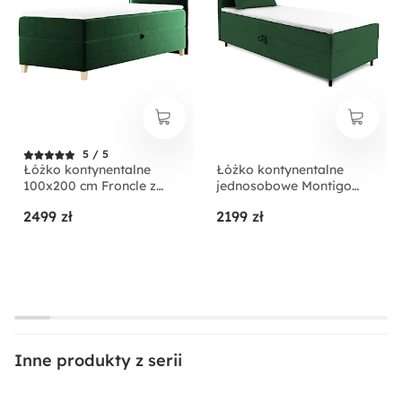
5 / 5
Łóżko kontynentalne
Łóżko kontynentalne
100x200 cm Froncle z
jednosobowe Montigo
pojemnikiem i topperem
Mini 90x200 cm z
2499 zł
2199 zł
jednoosobowe zielone
pojemnikiem, topperem i
lewostronne
poduszką ciemnozielone
sztruks nogi czarne
lewostronne
Inne produkty z serii