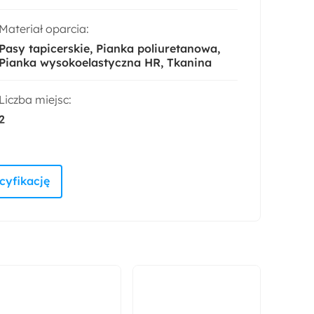
Materiał oparcia:
Pasy tapicerskie
Pianka poliuretanowa
Pianka wysokoelastyczna HR
Tkanina
Liczba miejsc:
2
Styl:
Nowoczesny
Funkcja spania:
Nie
Głębokość:
115 cm