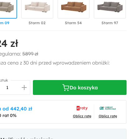
rm 09
Storm 02
Storm 54
Storm 97
4 zł
egularna:
5899 zł
sza cena z 30 dni przed wprowadzeniem obniżki:
sztuk
Do koszyka
 od 442,40 zł
0 rat 0%
Oblicz ratę
Oblicz ratę