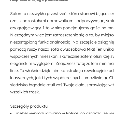
Nie
Salon to niezwykła przestrzeń, która stanowi bijące 
Materiał:
czas z pozostałymi domownikami, odpoczywając, śmiej
Drewno
Metal
Pianka meblowa
czy grając w gry. I to w nim podejmujemy gości na mnie
Płyta meblowa
Szenil
Tkanina
Niezbędnym więc jest zatroszczenie się o to, by miejsc
niezastąpioną funkcjonalnością. Na szczęście osiągnięc
Szerokość:
pomocą ruszy nasza sofa dwuosobowa Mia! Ten unika
228 cm
współczesnych mieszkań, skutecznie zatem olśni Cię 
eleganckim wyglądem. Znajdziesz tutaj zatem
minimal
Szerokość siedziska:
linie. To właśnie dzięki nim konstrukcja rewelacyjnie 
180 cm
klasycznych, jak i tych współczesnych, umożliwiając 
siedzisko
łagodnie otuli zaś Twoje ciało, sprawiając w 
wszelkich trosk.
Szczegóły produktu:
mebel wyprodukowano w Polsce, co oznacza, że wy