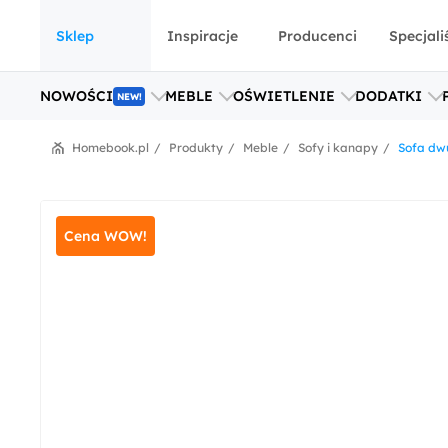
Sklep
Inspiracje
Producenci
Specjali
NOWOŚCI
MEBLE
OŚWIETLENIE
DODATKI
NEW!
Homebook.pl
Produkty
Meble
Sofy i kanapy
Sofa dw
Cena WOW!