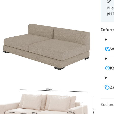
Nie
jes
Inform
W
K
Z
Kod pr