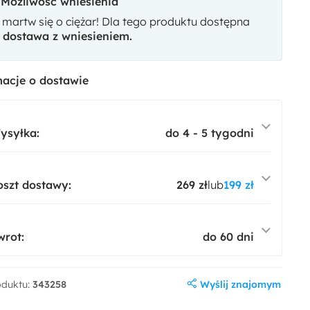
Możliwość wniesienia
 martw się o ciężar! Dla tego produktu dostępna
t
dostawa z wniesieniem.
acje o dostawie
ysyłka:
do 4 - 5 tygodni
oszt dostawy:
269 zł
lub
199 zł
wrot:
do 60 dni
Wyślij znajomym
oduktu:
343258