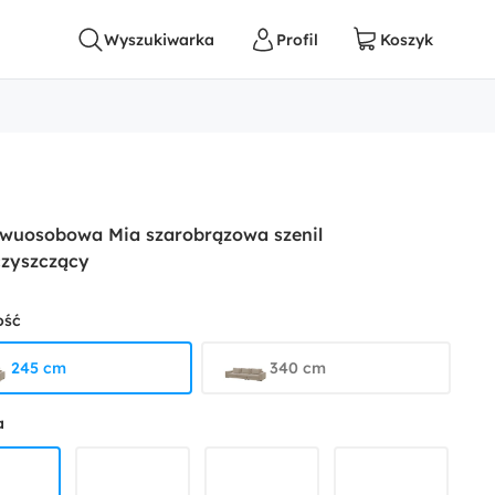
dwuosobowa Mia szarobrązowa szenil
czyszczący
ość
245 cm
340 cm
a