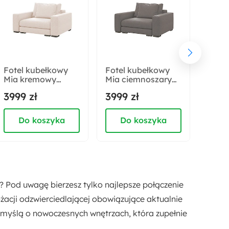
Materiał nóżek:
Metal
Pufa w zestawie:
Fotel kubełkowy
Fotel kubełkowy
Łóżk
Nie
Mia kremowy
Mia ciemnoszary
kont
szenil
szenil
140x
3999 zł
3999 zł
2249
łatwoczyszczący
łatwoczyszczący
Fronc
Kolor detalu:
pojem
topp
Beżowy
Brązowy
Do koszyka
Do koszyka
D
Kolor oparcia:
Beżowy
Brązowy
? Pod uwagę bierzesz tylko najlepsze połączenie
Kolor siedziska:
żacji odzwierciedlającej obowiązujące aktualnie
Beżowy
Brązowy
 myślą o nowoczesnych wnętrzach, która zupełnie
Długość: