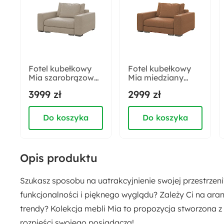
Wysokość nóżek:
4 cm
Ilość paczek:
Fotel kubełkowy
Fotel kubełkowy
3
Mia szarobrązowy
Mia miedziany
szenil
szenil
3999 zł
2999 zł
łatwoczyszczący
łatwoczyszczący
Poduszki dekoracyjne w zestawie:
Tak
Do koszyka
Do koszyka
Kolor obicia:
Beżowy
Brązowy
Opis produktu
Szukasz sposobu na uatrakcyjnienie swojej przestrzeni
Kolor poduszek:
funkcjonalności i pięknego wyglądu? Zależy Ci na aran
Beżowy
Brązowy
trendy? Kolekcja mebli Mia to propozycja stworzona z
Pojemnik na pościel:
rozpieści swojego posiadacza!