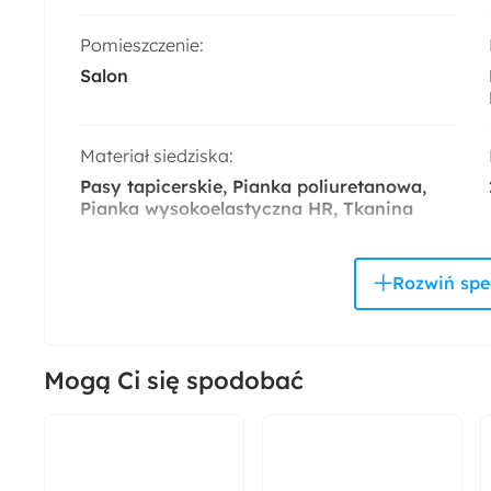
Pomieszczenie:
Salon
Materiał siedziska:
Pasy tapicerskie
Pianka poliuretanowa
Pianka wysokoelastyczna HR
Tkanina
Rozmiar:
Średni
Tapicerowany Tył:
Mogą Ci się spodobać
Nie
Montaż:
Do samodzielnego montażu