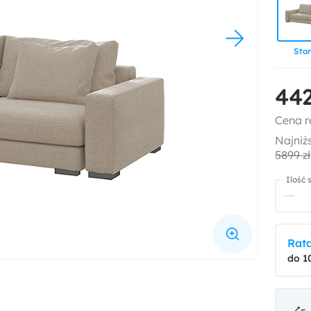
Sto
442
Cena r
Najniż
5899 zł
Ilość 
Rata
do 1