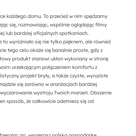
115 cm
serce każdego domu. To przecież w nim spędzamy
Wysokość:
ąc się, rozmawiając, wspólnie oglądając filmy
84 cm
j lub bardziej oficjalnych spotkaniach.
e to wyróżniało się nie tylko pięknem, ale również
ie tego celu okaże się banalnie proste, gdy z
Wysokość siedziska:
towy produkt stanowi ukłon wykonany w stronę
45 cm
swoim urzekającym połączeniem komfortu z
istyczny projekt bryły
, a także czyste, wyraziste
Regulowane zagłówki:
odnajdzie się zarówno w aranżacjach bardziej
Nie
Ci wyczarowanie wystroju Twoich marzeń.
Obszerne
ten sposób, że całkowicie odetniesz się od
bierając go, wspierasz polską gospodarkę,