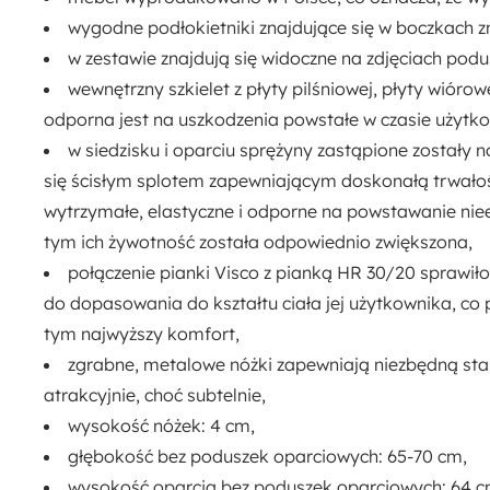
wygodne podłokietniki
znajdujące się w boczkach 
w zestawie znajdują się widoczne na zdjęciach podu
wewnętrzny szkielet z
płyty pilśniowej, płyty wiórow
odporna jest na uszkodzenia powstałe w czasie użytkowa
w siedzisku i oparciu
sprężyny zastąpione zostały
się ścisłym splotem zapewniającym doskonałą trwałoś
wytrzymałe, elastyczne i odporne na powstawanie niee
tym ich żywotność została odpowiednio zwiększona,
połączenie pianki Visco z pianką HR 30/20
sprawiło
do dopasowania do kształtu ciała jej użytkownika, co p
tym najwyższy komfort,
zgrabne,
metalowe nóżki
zapewniają niezbędną stab
atrakcyjnie, choć subtelnie,
wysokość nóżek: 4 cm,
głębokość bez poduszek oparciowych: 65-70 cm,
wysokość oparcia bez poduszek oparciowych: 64 c