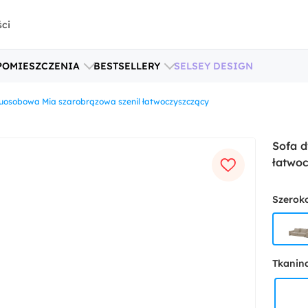
ści
POMIESZCZENIA
BESTSELLERY
SELSEY DESIGN
uosobowa Mia szarobrązowa szenil łatwoczyszczący
Sofa 
łatwo
Szerok
Tkanin