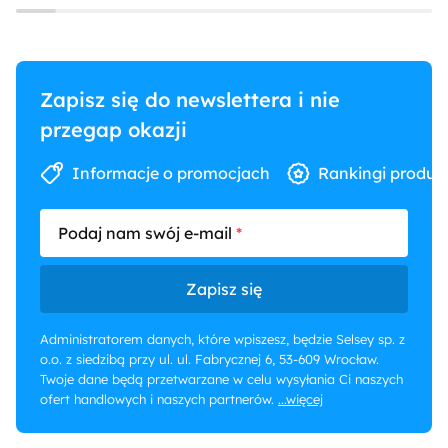
Zapisz się do newslettera i nie
przegap okazji
Informacje o promocjach
Rankingi produk
Podaj nam swój e-mail
Zapisz się
Administratorem danych, które wpiszesz, będzie Selsey sp. z
o.o. z siedzibą przy ul. ul. Fabrycznej 6, 53-609 Wrocław.
Twoje dane będą przetwarzane w celu wysyłania Ci naszych
ofert handlowych i naszych partnerów.
...więcej