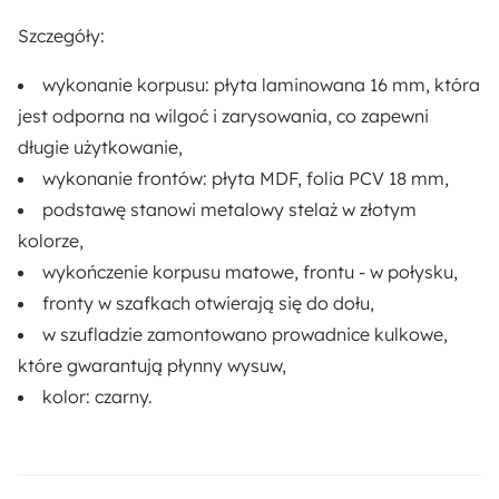
Liczba szuflad:
Szczegóły:
1
wykonanie korpusu: płyta laminowana 16 mm, która
jest odporna na wilgoć i zarysowania, co zapewni
Dostępne oświetlenie:
długie użytkowanie,
Nie
wykonanie frontów: płyta MDF, folia PCV 18 mm,
podstawę stanowi metalowy stelaż w złotym
Rodzaj:
kolorze,
Stojący
wykończenie korpusu matowe, frontu - w połysku
,
fronty w szafkach otwierają się do dołu,
Długość:
w szufladzie zamontowano
36.8 cm
prowadnice kulkowe
,
które gwarantują płynny wysuw,
Funkcje:
kolor:
czarny
.
Na nóżkach
Materiał: