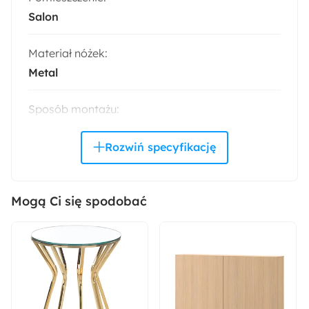
Salon
Materiał nóżek:
Metal
Sposób montażu:
Stojący
Materiał frontów:
Płyta MDF
Mogą Ci się spodobać
Materiał korpusu:
Płyta laminowana
Wykończenie frontów:
Połysk