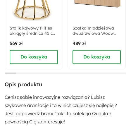
Wykończenie korpusu:
Matowe
Stolik kawowy Plifies
Szafka młodzieżowa
okrągły średnica 45 cm
Maksymalny rozmiar ekranu:
dwudrzwiowa Woow
lustro/złoty
wisząca z półkami 140
75 cali
569 zł
489 zł
cm dąb vincenza
bielona
Do koszyka
Do koszyka
Wysokość:
51.4 cm
Głębokość:
Opis produktu
36.8 cm
Cenisz sobie innowacyjne rozwiązania? Lubisz
Szerokość:
szykowne aranżacje i to w nich czujesz się najlepiej?
190 cm
Jeśli odpowiedź brzmi "tak” to kolekcja Qudula z
pewnością Cię zainteresuje!
Wysokość nóżek: