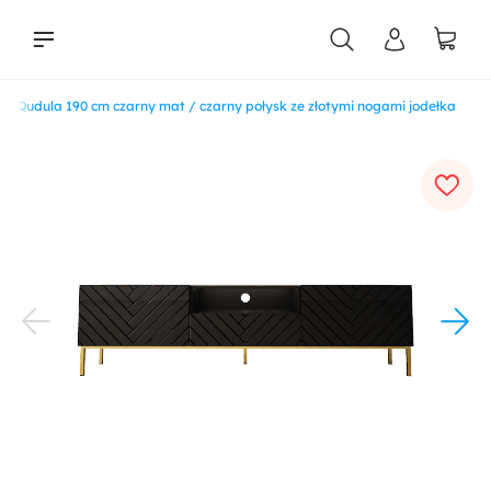
V Qudula 190 cm czarny mat / czarny połysk ze złotymi nogami jodełka
liści