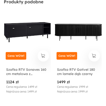
Produkty podobne
Metal
Płyta meblowa
Cena WOW!
Cena WOW!
Szafka RTV Sonaves 160
Szafka RTV Gativel 180
cm metalowa z
cm lamele dąb czarny
przesuwnymi drzwiami
1124 zł
1499 zł
czarna
Cena regularna: 1499 zł
Cena regularna: 1999 zł
Najniższa cena: 1499 zł
Najniższa cena: 1999 zł