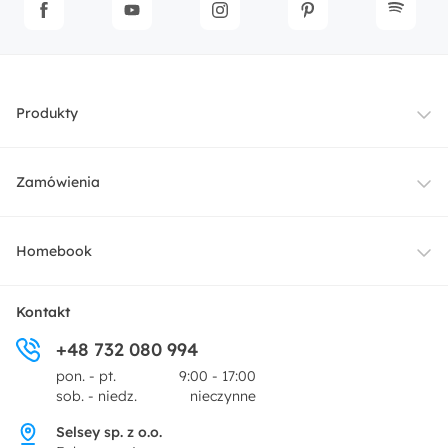
Produkty
Meble
Zamówienia
Oświetlenie
Dostawa
Homebook
Tekstylia
Płatności i raty
O nas
Kontakt
Ogród i taras
+48 732 080 994
Zwroty
Centrum prasowe
pon. - pt.
9:00 - 17:00
Dekoracje i akcesoria
sob. - niedz.
nieczynne
Pytania i odpowiedzi
Oferta dla producentów
Selsey sp. z o.o.
Promocje