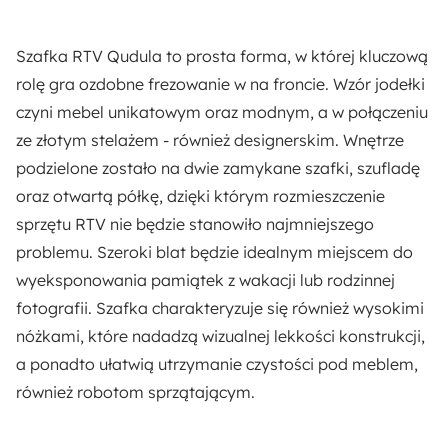
17.4 cm
Szafka RTV Qudula to prosta forma, w której kluczową
Kolor frontów:
rolę gra ozdobne frezowanie w na froncie. Wzór jodełki
Czarny połysk
czyni mebel unikatowym oraz modnym, a w połączeniu
ze złotym stelażem - również designerskim. Wnętrze
Kolor korpusu:
podzielone zostało na dwie zamykane szafki, szufladę
Czarny mat
oraz otwartą półkę, dzięki którym rozmieszczenie
sprzętu RTV nie będzie stanowiło najmniejszego
Styl:
problemu. Szeroki blat będzie idealnym miejscem do
Glamour
Nowoczesny
wyeksponowania pamiątek z wakacji lub rodzinnej
fotografii. Szafka charakteryzuje się również wysokimi
Kolor:
nóżkami, które nadadzą wizualnej lekkości konstrukcji,
Czarny mat
Czarny połysk
a ponadto ułatwią utrzymanie czystości pod meblem,
również robotom sprzątającym.
Ilość paczek:
2