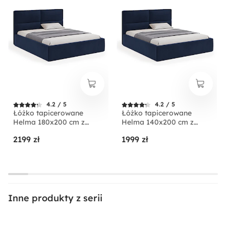
4.2 / 5
4.2 / 5
Łóżko tapicerowane
Łóżko tapicerowane
Helma 180x200 cm z
Helma 140x200 cm z
pojemnikiem granatowe
pojemnikiem granatowe
2199 zł
1999 zł
welur
welur
Inne produkty z serii