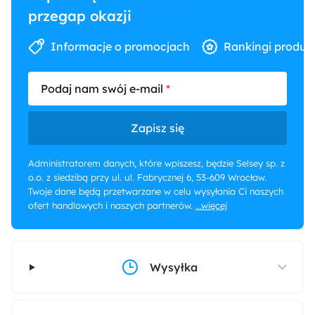
przegap okazji
Informacje o promocjach
Rankingi produk
Podaj nam swój e-mail
Zapisz się
Administratorem danych, które wpiszesz, będzie Selsey sp. z
o.o. z siedzibą przy ul. ul. Fabrycznej 6, 53-609 Wrocław.
Twoje dane będą przetwarzane w celu wysyłania Ci naszych
ofert handlowych i naszych partnerów.
...więcej
Wysyłka