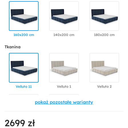
160x200 cm
140x200 cm
180x200 cm
Tkanina
Velluto 11
Velluto 1
Velluto 2
niedostępny
2699 zł
Velluto 35
Velutto 20
Velluto 15