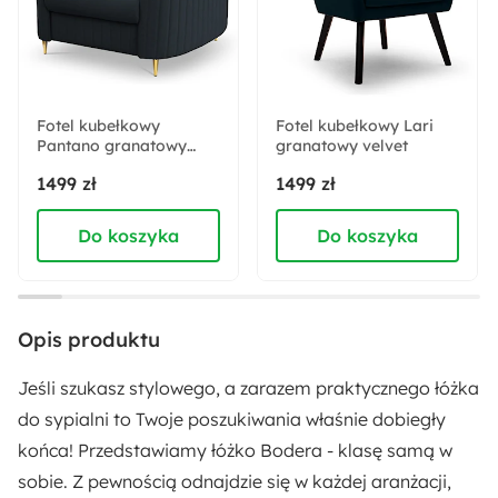
Wysokość:
90 cm
Fotel kubełkowy
Fotel kubełkowy Lari
Pantano granatowy
Szerokość:
granatowy velvet
velvet łatwoczyszczący
175 cm
1499 zł
1499 zł
Do koszyka
Do koszyka
Liczba miejsc:
2
Rodzaj łóżka:
Opis produktu
Podwójne
Jeśli szukasz stylowego, a zarazem praktycznego łóżka
Wysokość nóżek:
do sypialni to Twoje poszukiwania właśnie dobiegły
5.2 cm
końca! Przedstawiamy łóżko Bodera - klasę samą w
sobie. Z pewnością odnajdzie się w każdej aranżacji,