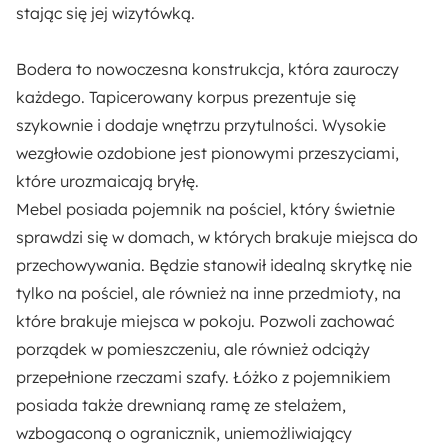
Styl:
stając się jej wizytówką.
Nowoczesny
Bodera
to nowoczesna konstrukcja, która zauroczy
Materac:
każdego.
Tapicerowany korpus
prezentuje się
Nie
szykownie i dodaje wnętrzu przytulności. Wysokie
wezgłowie ozdobione jest
pionowymi przeszyciami,
Pojemnik na pościel:
które urozmaicają bryłę.
Tak
Mebel posiada
pojemnik na pościel
, który świetnie
sprawdzi się w domach, w których brakuje miejsca do
Rodzaj:
przechowywania. Będzie stanowił idealną skrytkę nie
Dwuosobowy
tylko na pościel, ale również na inne przedmioty, na
które brakuje miejsca w pokoju. Pozwoli zachować
Funkcje:
porządek w pomieszczeniu, ale również odciąży
Bez materaca
Pojemnik na pościel
przepełnione rzeczami szafy. Łóżko z pojemnikiem
posiada także
drewnianą ramę ze stelażem,
wzbogaconą o ogranicznik, uniemożliwiający