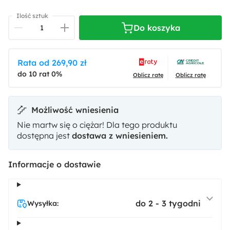
Ilość sztuk
Do koszyka
niedostępny
niedostępny
niedostępny
Rata od 269,90 zł
do 10 rat 0%
Velluto 27
Velluto 3
Velluto 37
Oblicz ratę
Oblicz ratę
Możliwość wniesienia
Nie martw się o ciężar! Dla tego produktu
dostępna jest
dostawa z wniesieniem.
Informacje o dostawie
do 2 - 3 tygodni
Wysyłka: