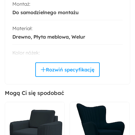
Montaż:
Do samodzielnego montażu
Materiał:
Drewno
Płyta meblowa
Welur
Kolor nóżek:
Srebrny
Pomieszczenie:
Sypialnia
Mogą Ci się spodobać
Rodzaj stelaża:
Z podnośnikiem sprężynowym
Powierzchnia spania:
160x200 cm