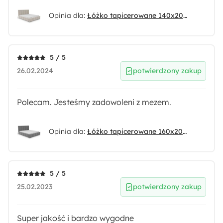
Opinia dla:
Łóżko tapicerowane 140x200 cm Bodera z pojemnikiem kremowe w tkaninie hydrofobowej
5 / 5
26.02.2024
potwierdzony zakup
Polecam. Jesteśmy zadowoleni z mezem.
Opinia dla:
Łóżko tapicerowane 160x200 cm Bodera z pojemnikiem szare w tkaninie hydrofobowej
5 / 5
25.02.2023
potwierdzony zakup
Super jakość i bardzo wygodne