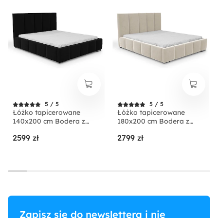
5 / 5
5 / 5
Łóżko tapicerowane
Łóżko tapicerowane
140x200 cm Bodera z
180x200 cm Bodera z
pojemnikiem czarne w
pojemnikiem beżowe w
2599 zł
2799 zł
tkaninie hydrofobowej
tkaninie hydrofobowej
Zapisz się do newslettera i nie