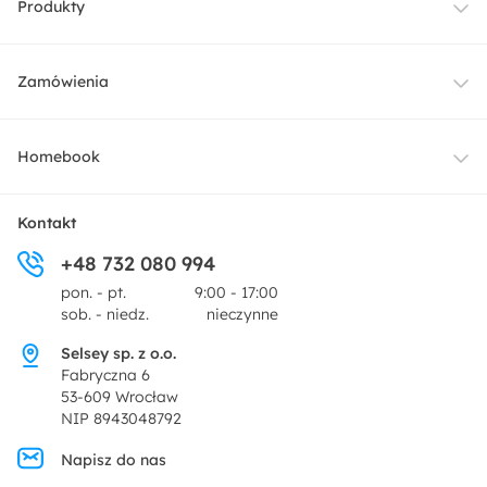
Produkty
Meble
Zamówienia
Oświetlenie
Dostawa
Homebook
Tekstylia
Płatności i raty
O nas
Kontakt
Ogród i taras
+48 732 080 994
Zwroty
Centrum prasowe
pon. - pt.
9:00 - 17:00
Dekoracje i akcesoria
sob. - niedz.
nieczynne
Pytania i odpowiedzi
Oferta dla producentów
Selsey sp. z o.o.
Promocje
Fabryczna 6
Regulamin
53-609 Wrocław
NIP 8943048792
Polityka prywatności
Napisz do nas