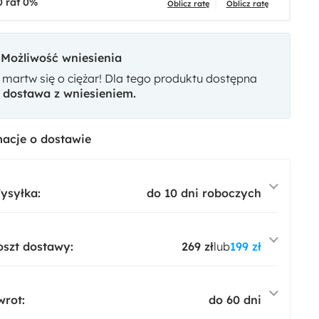
0 rat 0%
tto 20
Oblicz ratę
Oblicz ratę
Możliwość wniesienia
 martw się o ciężar! Dla tego produktu dostępna
t
dostawa z wniesieniem.
acje o dostawie
ysyłka:
do 10 dni roboczych
oszt dostawy:
269 zł
lub
199 zł
wrot:
do 60 dni