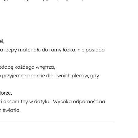
l,
na rzepy materiału do ramy łóżka, nie posiada
zdobę każdego wnętrza,
o przyjemne oparcie dla Twoich pleców, gdy
orze,
ki i aksamitny w dotyku. Wysoka odporność na
m światła.