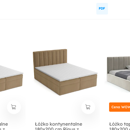
Cena WOW
alne
Łóżko kontynentalne
Łóżko ta
 z
180x200 cm Rinus z
180x200 