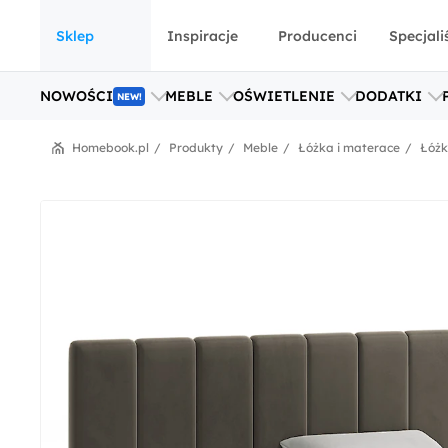
Sklep
Inspiracje
Producenci
Specjali
NOWOŚCI
MEBLE
OŚWIETLENIE
DODATKI
NEW!
Homebook.pl
Produkty
Meble
Łóżka i materace
Łóż