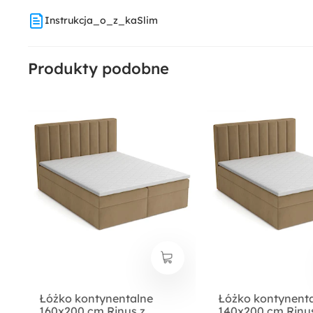
Instrukcja_o_z_kaSlim
Produkty podobne
Łóżko kontynentalne
Łóżko kontynent
160x200 cm Rinus z
140x200 cm Rinus