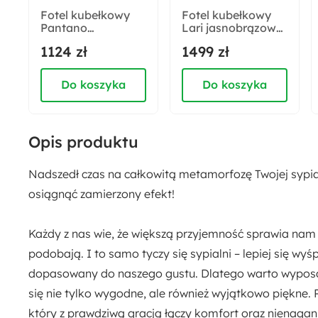
Fotel kubełkowy
Fotel kubełkowy
Pantano
Lari jasnobrązowy
Funkcje:
jasnobeżowy
velvet
1124 zł
1499 zł
Bez materaca
Pojemnik na pościel
velvet
łatwoczyszczący
Do koszyka
Do koszyka
Opis produktu
Nadszedł czas na całkowitą metamorfozę Twojej sypia
osiągnąć zamierzony efekt!
Każdy z nas wie, że większą przyjemność sprawia nam
podobają. I to samo tyczy się sypialni – lepiej się wyśp
dopasowany do naszego gustu. Dlatego warto wyposaży
się nie tylko wygodne, ale również wyjątkowo piękne.
który z prawdziwą gracją łączy komfort oraz nienagann