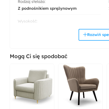
Rodzaj stelaża:
Z podnośnikiem sprężynowym
Wysokość:
90 cm
Liczba miejsc:
2
Mogą Ci się spodobać
Materiał pojemnika na pościel:
Wigofil
Rodzaj podnośnika:
Sprężynowy
Pojemnik na pościel:
Tak