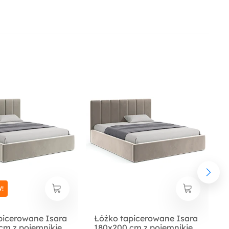
!
picerowane Isara
Łóżko tapicerowane Isara
cm z pojemnikiem
180x200 cm z pojemnikiem