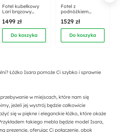
Fotel kubełkowy
Fotel z
Fotel
Lari brązowy
podnóżkiem
Mekn
velvet
Cohemixt beżowy
jasn
1499 zł
1529 zł
1599
velve
łatw
Do koszyka
Do koszyka
D
lni? Łóżko Isara pomoże Ci szybko i sprawnie
 przebywanie w miejscach, które nam się
imy, jeżeli jej wystrój będzie całkowicie
ć się w piękne i eleganckie łóżko, które okaże
 Przykładem takiego mebla będzie model Isara,
ą prezencję, oferując Ci połączenie, obok