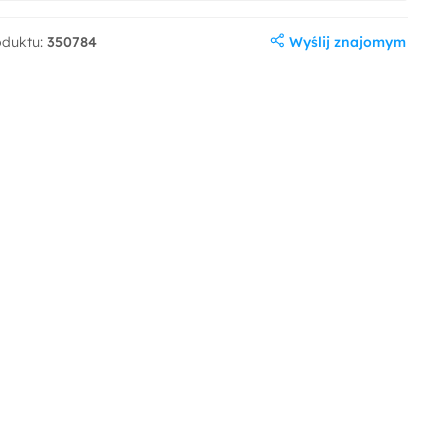
Wyślij znajomym
oduktu:
350784