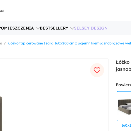
ści
POMIESZCZENIA
BESTSELLERY
SELSEY DESIGN
ka
Łóżko tapicerowane Isara 160x200 cm z pojemnikiem jasnobrązowe wel
Łóżko
jasno
Powier
160x