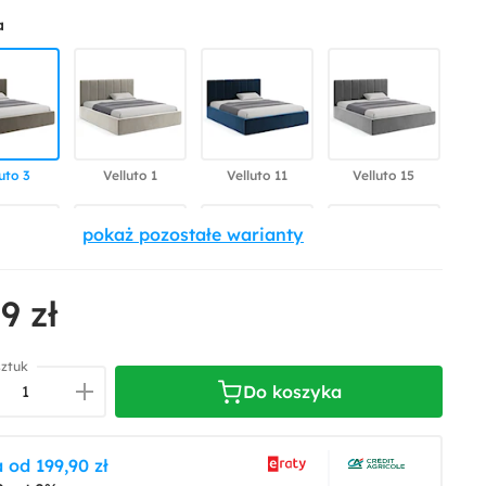
a
uto 3
Velluto 1
Velluto 11
Velluto 15
9 zł
uto 2
Velluto 27
Velluto 35
Velluto 37
sztuk
Do koszyka
 od 199,90 zł