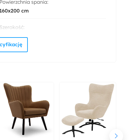
Powierzchnia spania:
160x200 cm
Szerokość:
168 cm
Rodzaj łóżka:
Podwójne
Styl:
Nowoczesny
Materac:
Nie
Rodzaj:
Dwuosobowy