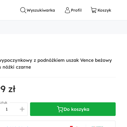
 wypoczynkowy z podnóżkiem uszak Vence beżowy
s nóżki czarne
9 zł
sztuk
Do koszyka