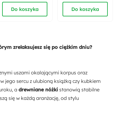
przesuwna 196 cm
dąb cremona
Do koszyka
Do koszyka
D
Wysokość oparcia:
70 cm
Głębokość siedziska:
55 cm
m zrelaksujesz się po ciężkim dniu?
Styl:
Nowoczesny
cznymi uszami okalającymi korpus oraz
 w jego sercu z ulubioną książką czy kubkiem
Pufa w zestawie:
uroku, a
drewniane nóżki
stanowią stabilne
Tak
zą się w każdą aranżację, od stylu
Funkcje:
Z podnóżkiem