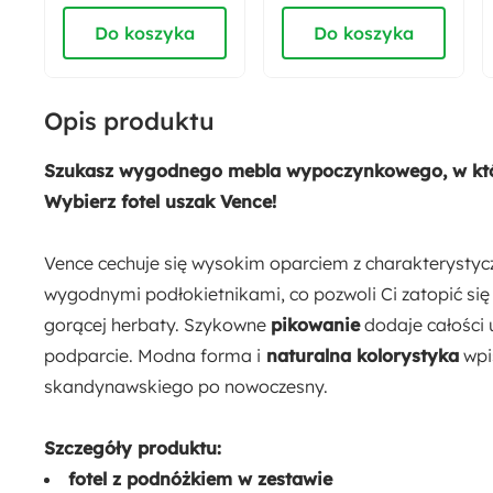
kształcie
Do koszyka
Do koszyka
Wysokość nóżek:
21.5 cm
Opis produktu
Wysokość siedziska:
45 cm
Szukasz wygodnego mebla wypoczynkowego, w który
Wybierz fotel uszak Vence!
Szerokość siedziska:
48 cm
Vence cechuje się wysokim oparciem z charakterysty
wygodnymi podłokietnikami, co pozwoli Ci zatopić się
Ilość paczek:
gorącej herbaty. Szykowne
pikowanie
dodaje całości 
2
podparcie. Modna forma i
naturalna kolorystyka
wpis
skandynawskiego po nowoczesny.
Długość:
95 cm
Szczegóły produktu:
fotel z podnóżkiem w zestawie
Materiał: