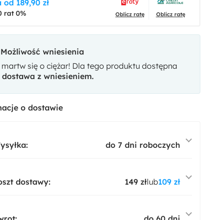
 od 189,90 zł
0 rat 0%
Oblicz ratę
Oblicz ratę
Możliwość wniesienia
 martw się o ciężar! Dla tego produktu dostępna
t
dostawa z wniesieniem.
acje o dostawie
ysyłka:
do 7 dni roboczych
oszt dostawy:
149 zł
lub
109 zł
wrot:
do 60 dni