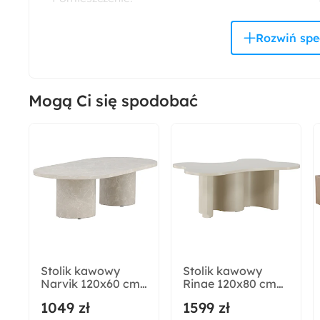
Salon
Rodzaj oparcia:
Tapicerowane
Mogą Ci się spodobać
Materiał korpusu:
Tkanina
Rodzaj siedziska:
Tapicerowane
Odpowiedzialny wybór:
Wyprodukowano w Polsce
Stolik kawowy
Stolik kawowy
Narvik 120x60 cm
Rinae 120x80 cm
Głębokość:
beżowy
beżowy z blatem o
1049 zł
1599 zł
95 cm
nieregularnym