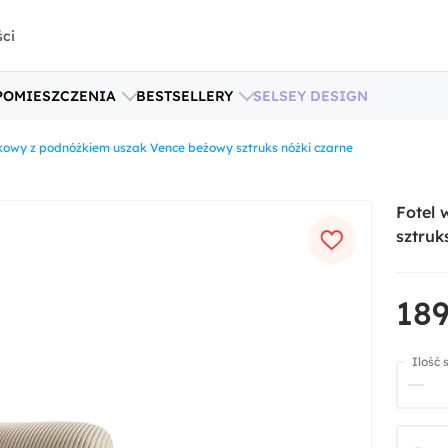
ści
POMIESZCZENIA
BESTSELLERY
SELSEY DESIGN
kowy z podnóżkiem uszak Vence beżowy sztruks nóżki czarne
Fotel
sztruk
189
Ilość 