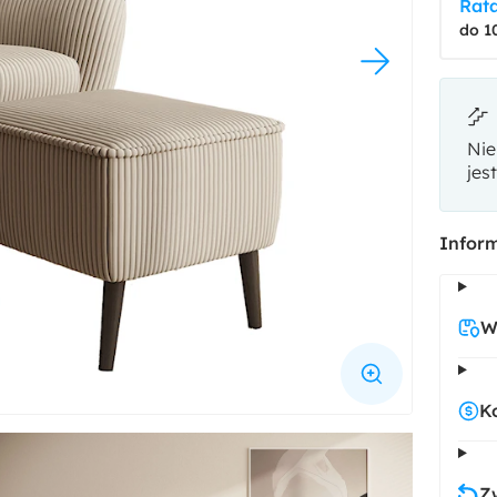
Rata
do 1
Nie
jes
Inform
W
K
Z