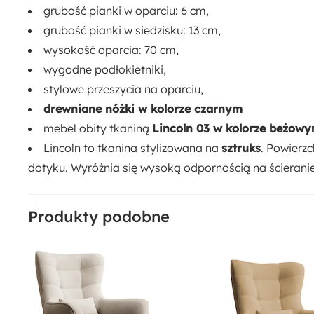
grubość pianki w oparciu: 6 cm,
Drewno
Pianka meblowa
Płyta meblowa
Sztruks
Tkanina
grubość pianki w siedzisku: 13 cm,
wysokość oparcia: 70 cm,
wygodne podłokietniki,
stylowe przeszycia na oparciu,
drewniane nóżki w kolorze czarnym
mebel obity tkaniną
Lincoln 03 w kolorze beżow
Lincoln to tkanina stylizowana na
sztruks
. Powierz
dotyku. Wyróżnia się wysoką odpornością na ścieranie, 
Produkty podobne