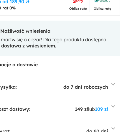
 od 189,90 zł
0 rat 0%
Oblicz ratę
Oblicz ratę
Możliwość wniesienia
 martw się o ciężar! Dla tego produktu dostępna
t
dostawa z wniesieniem.
acje o dostawie
ysyłka:
do 7 dni roboczych
oszt dostawy:
149 zł
lub
109 zł
wrot:
do 60 dni