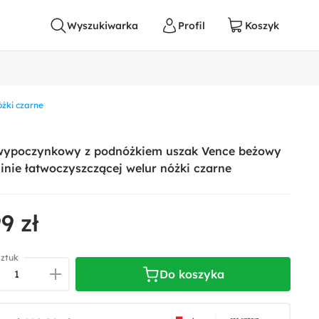
żki czarne
 wypoczynkowy z podnóżkiem uszak Vence beżowy
inie łatwoczyszczącej welur nóżki czarne
9 zł
sztuk
Do koszyka