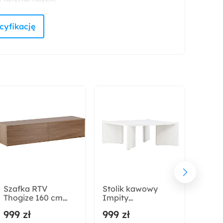
Drewno
Akcja specjalna:
Nowość
Materiał oparcia:
Pianka poliuretanowa
Materiał siedziska:
Pianka poliuretanowa
Wysokość:
106 cm
Szafka RTV
Stolik kawowy
Stoli
Thogize 160 cm
Impity
Adie
Szerokość:
wisząca orzech
40x100x100cm
jasno
999 zł
999 zł
999 
80 cm
biały
połys