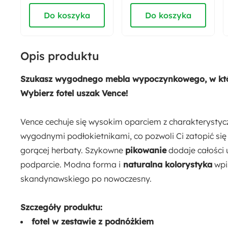
kształcie
Do koszyka
Do koszyka
Wysokość nóżek:
21.5 cm
Opis produktu
Wysokość siedziska:
45 cm
Szukasz wygodnego mebla wypoczynkowego, w który
Wybierz fotel uszak Vence!
Szerokość siedziska:
48 cm
Vence cechuje się wysokim oparciem z charakterysty
wygodnymi podłokietnikami, co pozwoli Ci zatopić się
Ilość paczek:
gorącej herbaty. Szykowne
pikowanie
dodaje całości 
2
podparcie. Modna forma i
naturalna kolorystyka
wpis
skandynawskiego po nowoczesny.
Długość:
95 cm
Szczegóły produktu:
fotel w zestawie z podnóżkiem
Materiał: