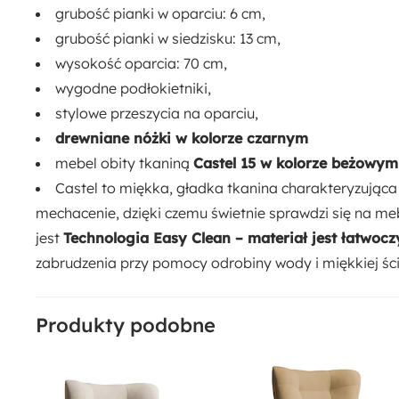
grubość pianki w oparciu: 6 cm,
Drewno
Pianka meblowa
Płyta meblowa
Tkanina
Welur
grubość pianki w siedzisku: 13 cm,
wysokość oparcia: 70 cm,
wygodne podłokietniki,
stylowe przeszycia na oparciu,
drewniane nóżki w kolorze czarnym
mebel obity tkaniną
Castel 15 w kolorze beżowym
Castel to miękka, gładka tkanina charakteryzująca 
mechacenie, dzięki czemu świetnie sprawdzi się na 
jest
Technologia Easy Clean – materiał jest łatwoc
zabrudzenia przy pomocy odrobiny wody i miękkiej ści
Produkty podobne