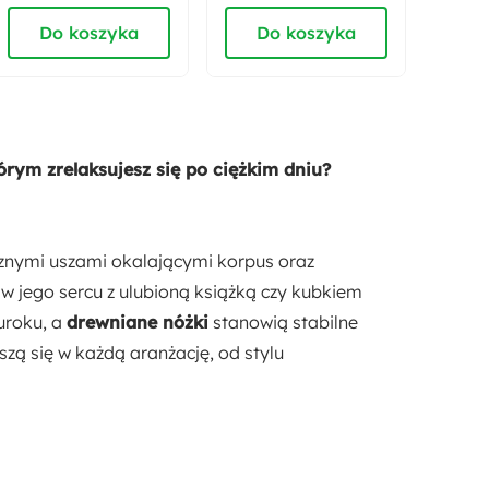
Do koszyka
Do koszyka
D
Wysokość oparcia:
70 cm
Głębokość siedziska:
55 cm
m zrelaksujesz się po ciężkim dniu?
Styl:
Nowoczesny
cznymi uszami okalającymi korpus oraz
 w jego sercu z ulubioną książką czy kubkiem
Pufa w zestawie:
uroku, a
drewniane nóżki
stanowią stabilne
Tak
zą się w każdą aranżację, od stylu
Funkcje:
Z podnóżkiem