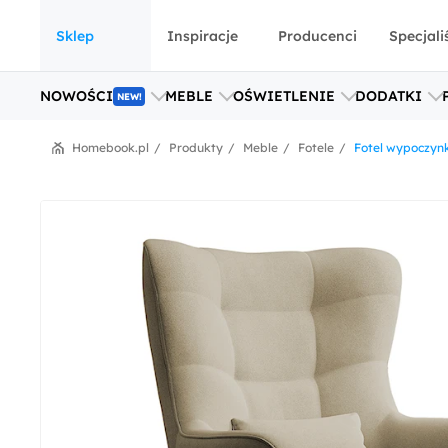
Sklep
Inspiracje
Producenci
Specjali
NOWOŚCI
MEBLE
OŚWIETLENIE
DODATKI
NEW!
Homebook.pl
Produkty
Meble
Fotele
Fotel wypoczynk