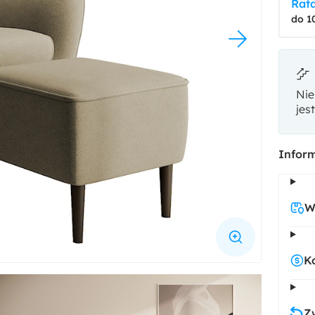
Rata
do 1
Nie
jes
Inform
W
K
Z