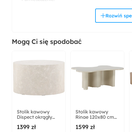
Salon
Rodzaj oparcia:
Tapicerowane
Mogą Ci się spodobać
Materiał korpusu:
Tkanina
Rodzaj siedziska:
Tapicerowane
Odpowiedzialny wybór:
Wyprodukowano w Polsce
Stolik kawowy
Stolik kawowy
Dispect okrągły
Rinae 120x80 cm
Głębokość:
blat 80 cm beżowy
beżowy z blatem o
1399 zł
1599 zł
95 cm
nieregularnym