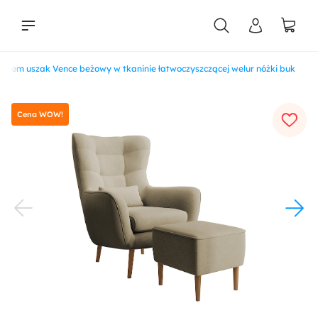
kiem uszak Vence beżowy w tkaninie łatwoczyszczącej welur nóżki buk
liści
Cena WOW!