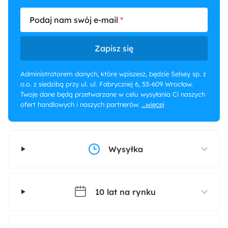
Podaj nam swój e-mail
Zapisz się
Administratorem danych, które wpiszesz, będzie Selsey sp. z
o.o. z siedzibą przy ul. ul. Fabrycznej 6, 53-609 Wrocław.
Twoje dane będą przetwarzane w celu wysyłania Ci naszych
ofert handlowych i naszych partnerów.
...więcej
Wysyłka
10 lat na rynku