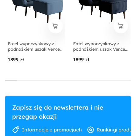
Fotel wypoczynkowy z
Fotel wypoczynkowy z
podnóżkiem uszak Vence
podnóżkiem uszak Vence
niebieski w tkaninie
granatowy sztruks nóżki
1899 zł
1899 zł
łatwoczyszczącej welur
czarne
nóżki czarne
Zapisz się do newslettera i nie
przegap okazji
Informacje o promocjach
Rankingi produk