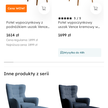
Cena WOW!
Pufa w zestawie:
Tak
5 / 5
Fotel wypoczynkowy z
Fotel wypoczynkowy
podnóżkiem uszak Vence
uszak Vence kremowy w
Długość:
oliwkowy sztruks nóżki
tkaninie łatwoczyszczącej
1614 zł
1699 zł
buk
welur nóżki buk
95 cm
Cena regularna: 1899 zł
Najniższa cena: 1899 zł
Funkcje:
Wysyłka do 48h
Z podnóżkiem
Materiał:
Inne produkty z serii
Drewno
Pianka meblowa
Płyta meblowa
Tkanina
Welur