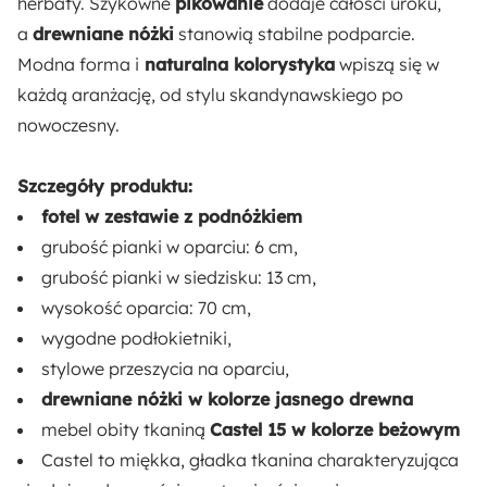
herbaty. Szykowne
pikowanie
dodaje całości uroku,
a
drewniane nóżki
stanowią stabilne podparcie.
Odpowiedzialny wybór:
Modna forma i
naturalna kolorystyka
wpiszą się w
Wyprodukowano w Polsce
każdą aranżację, od stylu skandynawskiego po
nowoczesny.
Wysokość:
106 cm
Szczegóły produktu:
fotel w zestawie z podnóżkiem
Głębokość:
grubość pianki w oparciu: 6 cm,
95 cm
grubość pianki w siedzisku: 13 cm,
wysokość oparcia: 70 cm,
Szerokość:
wygodne podłokietniki,
80 cm
stylowe przeszycia na oparciu,
drewniane nóżki w kolorze jasnego drewna
Wysokość nóżek:
mebel obity tkaniną
Castel 15 w kolorze beżowym
21.5 cm
Castel to miękka, gładka tkanina charakteryzująca