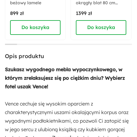
beżowy lamele
Rodzaj oparcia:
okrągły blat 80 cm
beżowy
Tapicerowane
899 zł
1399 zł
Do koszyka
Do koszyka
Akcja specjalna:
Nowość
Materiał korpusu:
Opis produktu
Tkanina
Szukasz wygodnego mebla wypoczynkowego, w
Materiał oparcia:
którym zrelaksujesz się po ciężkim dniu? Wybierz
Pianka poliuretanowa
fotel uszak Vence!
Rodzaj siedziska:
Vence cechuje się wysokim oparciem z
Tapicerowane
charakterystycznymi uszami okalającymi korpus oraz
wygodnymi podłokietnikami, co pozwoli Ci zatopić się
Materiał siedziska:
w jego sercu z ulubioną książką czy kubkiem gorącej
Pianka poliuretanowa