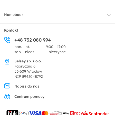
Oświetlenie
Dostawa
Homebook
Tekstylia
Płatności i raty
O nas
Kontakt
Ogród i taras
+48 732 080 994
Zwroty
Centrum prasowe
pon. - pt.
9:00 - 17:00
Dekoracje i akcesoria
sob. - niedz.
nieczynne
Pytania i odpowiedzi
Oferta dla producentów
Selsey sp. z o.o.
Promocje
Fabryczna 6
Regulamin
53-609 Wrocław
NIP 8943048792
Polityka prywatności
Napisz do nas
Centrum pomocy
Ustawienia prywatności
Kontakt