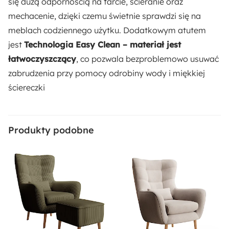
się dużą odpornością na tarcie, ścieranie oraz
Wysokość oparcia:
mechacenie, dzięki czemu świetnie sprawdzi się na
70 cm
meblach codziennego użytku. Dodatkowym atutem
Wysokość siedziska:
jest
Technologia Easy Clean – materiał jest
45 cm
łatwoczyszczący
, co pozwala bezproblemowo usuwać
zabrudzenia przy pomocy odrobiny wody i miękkiej
Głębokość siedziska:
ściereczki
55 cm
Szerokość siedziska:
Produkty podobne
48 cm
Styl:
Nowoczesny
Ilość paczek:
2