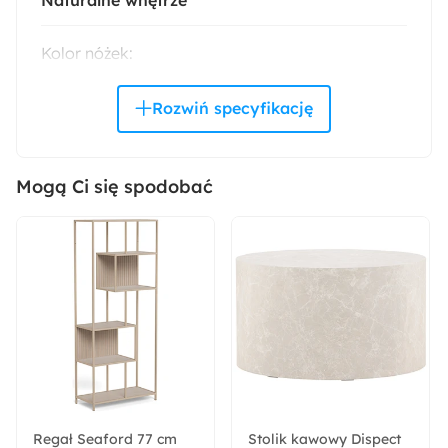
Kolor nóżek:
Buk
Rodzaj nóżek:
Proste
Mogą Ci się spodobać
Materiał ramy:
Płyta wiórowa
Pomieszczenie:
Salon
Materiał nóżek:
Drewno
Regał Seaford 77 cm
Stolik kawowy Dispect