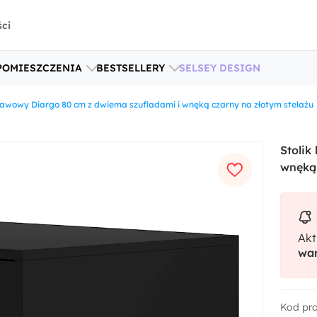
ści
POMIESZCZENIA
BESTSELLERY
SELSEY DESIGN
 kawowy Diargo 80 cm z dwiema szufladami i wnęką czarny na złotym stelażu
Stolik
wnęką 
Akt
war
Kod pr