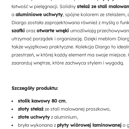
łatwość w pielęgnacji. Solidny
stelaż ze stali malowa
a
aluminiowe uchwyty
, spójne kolorem ze stelażem, 
Diargo została zaprojektowana również z myślą o funk
szafki
oraz
otwarte wnęki
umożliwiają przechowywan
utrzymać porządek i organizację. Dzięki meblom Diargo
także wyjątkowo praktyczne. Kolekcja Diargo to idealn
przestrzeń, w której każdy element ma swoje miejsce. O
zaaranżuj wnętrze, które zachwyca stylem i wygodą.
Szczegóły produktu:
stolik kawowy 80 cm
,
złoty stelaż
ze stali malowanej proszkowo,
złote uchwyty
z aluminium,
bryła wykonana z
płyty wiórowej laminowanej
o g