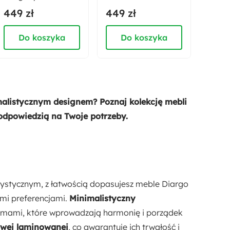
czarny
449 zł
449 zł
479 
2
Do koszyka
Do koszyka
D
Styl:
Nowoczesny
Głębokość:
60 cm
alistycznym designem? Poznaj kolekcję mebli
odpowiedzią na Twoje potrzeby.
Długość:
60 cm
Kształt:
Prostokątny
ystycznym, z łatwością dopasujesz meble Diargo
imi preferencjami.
Minimalistyczny
formami, które wprowadzają harmonię i porządek
owej laminowanej
, co gwarantuje ich trwałość i