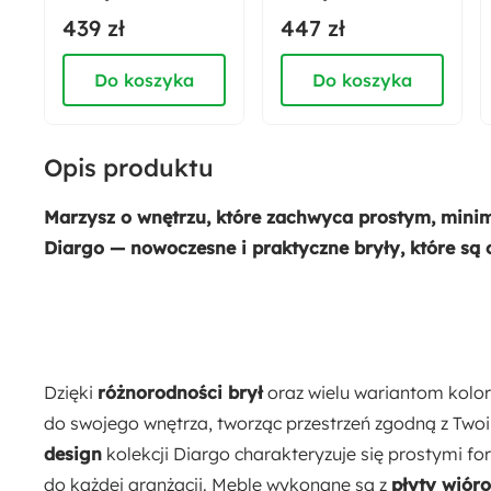
czarny
czarny
439 zł
447 zł
18 cm
Do koszyka
Do koszyka
Liczba półek:
1
Opis produktu
Numer płyty:
U999 ST7 Czarny
Marzysz o wnętrzu, które zachwyca prostym, minim
Diargo — nowoczesne i praktyczne bryły, które są 
Kształt blatu:
Prostokątny
Funkcje:
Cichy domyk
Dzięki
różnorodności brył
oraz wielu wariantom kolor
do swojego wnętrza, tworząc przestrzeń zgodną z Two
Materiał:
design
kolekcji Diargo charakteryzuje się prostymi 
Metal
Płyta meblowa
do każdej aranżacji. Meble wykonane są z
płyty wiór