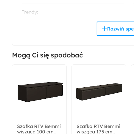
Trendy:
Monochromatyczny minimalizm
Kolor uchwytów:
Złoty
Mogą Ci się spodobać
Zabezpieczenie obrzeży:
Obrzeża ABS
Cechy szuflad:
Cichy domyk
Wysokość:
45.4 cm
Szafka RTV Bemmi
Szafka RTV Bemmi
wisząca 100 cm
wisząca 175 cm
Wysokość nóżek: