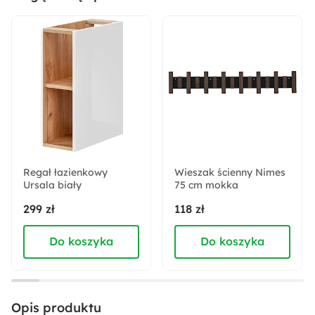
Akcja specjalna:
Nowość
Odpowiedzialny wybór:
Wyprodukowano w Polsce
Zabezpieczenie obrzeży:
Obrzeża ABS
Regał łazienkowy
Wieszak ścienny Nimes
Ursala biały
Wysokość:
75 cm mokka
42.4 cm
299 zł
118 zł
Do koszyka
Do koszyka
Szerokość:
52.4 cm
Wysokość nóżek:
Opis produktu