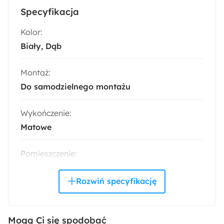
Specyfikacja
Kolor:
Biały
Dąb
Montaż:
Do samodzielnego montażu
Wykończenie:
Matowe
Pomieszczenie:
Salon
Materiał nóżek:
Plastik
Mogą Ci się spodobać