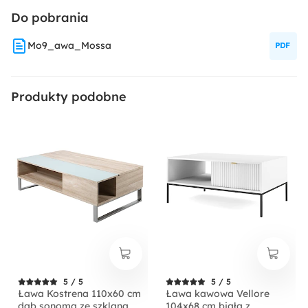
Do pobrania
Mo9_awa_Mossa
Produkty podobne
5 / 5
5 / 5
Ława Kostrena 110x60 cm
Ława kawowa Vellore
dąb sonoma ze szklaną
104x68 cm biała z