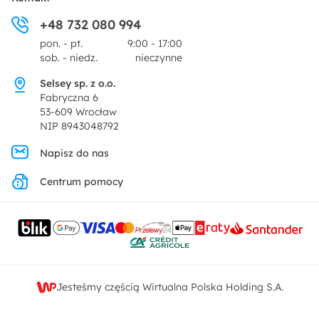
Ogród i taras
+48 732 080 994
Zwroty
Centrum prasowe
pon. - pt.
9:00 - 17:00
Dekoracje i akcesoria
sob. - niedz.
nieczynne
Pytania i odpowiedzi
Oferta dla producentów
Selsey sp. z o.o.
Promocje
Fabryczna 6
Regulamin
53-609 Wrocław
NIP 8943048792
Polityka prywatności
Napisz do nas
Centrum pomocy
Ustawienia prywatności
Kontakt
Jesteśmy częścią Wirtualna Polska Holding S.A.