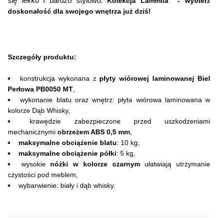
się lekko i bardzo stylowo. 
Kolekcja Lammila  - wybierz 
Kształt:
doskonałość dla swojego wnętrza już dziś!
Prostokątny
Materiał:
Szczegóły produktu:
Płyta meblowa
Tworzywo sztuczne
konstrukcja wykonana z 
płyty wiórowej laminowanej 
Biel
Perłowa PB0050 MT
,
wykonanie blatu oraz wnętrz: płyta wiórowa laminowana w 
kolorze Dąb Whisky,
krawędzie zabezpieczone przed uszkodzeniami 
mechanicznymi 
obrzeżem ABS 0,5 mm
,
maksymalne obciążenie blatu
: 10 kg,
maksymalne obciążenie półki
: 5 kg,
wysokie
 nóżki w kolorze czarnym
 ułatwiają utrzymanie 
czystości pod meblem,
wybarwienie: biały i dąb whisky.