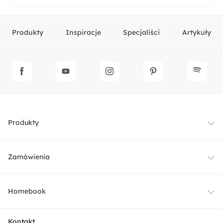
Produkty
Inspiracje
Specjaliści
Artykuły
Produkty
Meble
Zamówienia
Oświetlenie
Dostawa
Homebook
Tekstylia
Płatności i raty
O nas
Kontakt