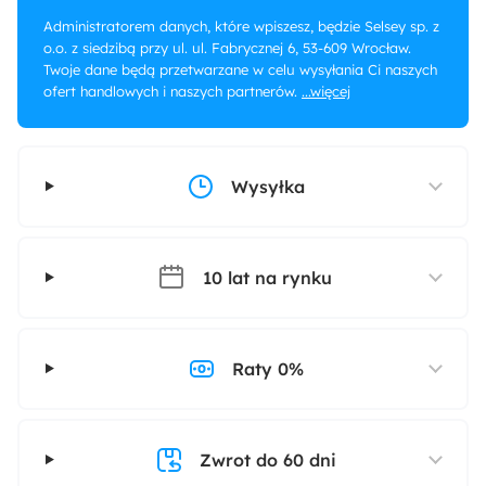
Administratorem danych, które wpiszesz, będzie Selsey sp. z
o.o. z siedzibą przy ul. ul. Fabrycznej 6, 53-609 Wrocław.
Twoje dane będą przetwarzane w celu wysyłania Ci naszych
ofert handlowych i naszych partnerów.
...więcej
Wysyłka
10 lat na rynku
Raty 0%
Zwrot do 60 dni