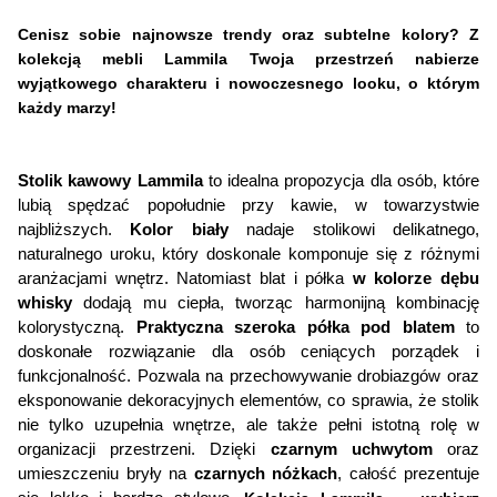
12 cm
Cenisz sobie najnowsze trendy oraz subtelne kolory? Z 
kolekcją mebli Lammila Twoja przestrzeń nabierze 
Styl:
wyjątkowego charakteru i nowoczesnego looku, o którym 
Nowoczesny
każdy marzy!
Numer płyty:
Stolik kawowy Lammila
 to idealna propozycja dla osób, które 
PB0050 MT Biel Perłowa
lubią spędzać popołudnie przy kawie, w towarzystwie 
najbliższych. 
Kolor biały
 nadaje stolikowi delikatnego, 
Głębokość:
naturalnego uroku, który doskonale komponuje się z różnymi 
93.6 cm
aranżacjami wnętrz. Natomiast blat i półka 
w kolorze dębu 
whisky
 dodają mu ciepła, tworząc harmonijną kombinację 
kolorystyczną. 
Praktyczna szeroka półka pod blatem
 to 
Kształt blatu:
doskonałe rozwiązanie dla osób ceniących porządek i 
Prostokątny
funkcjonalność. Pozwala na przechowywanie drobiazgów oraz 
eksponowanie dekoracyjnych elementów, co sprawia, że stolik 
Długość:
nie tylko uzupełnia wnętrze, ale także pełni istotną rolę w 
organizacji przestrzeni. Dzięki 
czarnym uchwytom
 oraz 
93.6 cm
umieszczeniu bryły na 
czarnych nóżkach
, całość prezentuje 