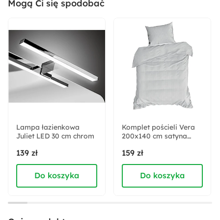
Mogą Ci się spodobać
Rodzaj trzonka:
E27
Maksymalna moc żarówki:
60 W
Wysokość:
134 cm
Lampa łazienkowa
Komplet pościeli Vera
Juliet LED 30 cm chrom
Szerokość:
200x140 cm satyna
bawełniana jasnoszara
25 cm
139 zł
159 zł
Do koszyka
Do koszyka
Głębokość:
25 cm
LED: