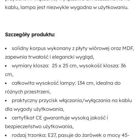
kablu, lampa jest niezwykle wygodna w użytkowaniu.
Liczba sztuk w zestawie:
1
Szczegóły produktu:
Liczba punktów świetlnych:
1
solidny korpus wykonany z płyty wiórowej oraz MDF,
zapewnia trwałość i elegancki wygląd,
Styl:
wymiary klosza: 25 x 25 cm, wysokość klosza: 36
Nowoczesny
cm,
całkowita wysokość lampy: 134 cm, idealna do
Długość:
różnych przestrzeni,
25 cm
praktyczny przycisk włączania/wyłączania na kablu
dla wygody użytkowania,
Rodzaj:
certyfikat CE gwarantuje wysoką jakość i
Stojący
bezpieczeństwo użytkowania,
Materiał:
rodzaj trzonka: E27, pasuje do żarówek o mocy 45-