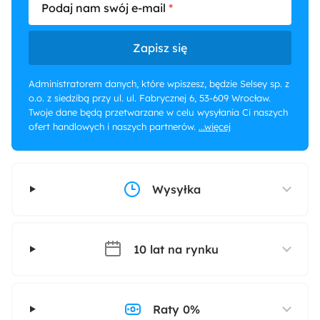
Podaj nam swój e-mail
Zapisz się
Administratorem danych, które wpiszesz, będzie Selsey sp. z
o.o. z siedzibą przy ul. ul. Fabrycznej 6, 53-609 Wrocław.
Twoje dane będą przetwarzane w celu wysyłania Ci naszych
ofert handlowych i naszych partnerów.
...więcej
Wysyłka
10 lat na rynku
Raty 0%