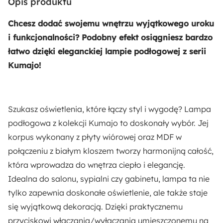
Opis produktu
Nie
Chcesz dodać swojemu wnętrzu wyjątkowego uroku
Żarówka w zestawie:
i funkcjonalności? Podobny efekt osiągniesz bardzo
Nie
łatwo dzięki eleganckiej lampie podłogowej z serii
Kumajo!
Kolor:
Biały
Naturalny
Szukasz oświetlenia, które łączy styl i wygodę? Lampa
Kształt:
podłogowa z kolekcji Kumajo to doskonały wybór. Jej
Walec
korpus wykonany z płyty wiórowej oraz MDF w
połączeniu z białym kloszem tworzy harmonijną całość,
Sposób montażu:
która wprowadza do wnętrza ciepło i elegancję.
Stojący
Idealna do salonu, sypialni czy gabinetu, lampa ta nie
tylko zapewnia doskonałe oświetlenie, ale także staje
Stopień ochrony IP:
się wyjątkową dekoracją. Dzięki praktycznemu
IP20
przyciskowi włączania/wyłączania umieszczonemu na