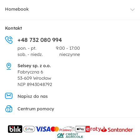
Oświetlenie
Dostawa
Homebook
Tekstylia
Płatności i raty
O nas
Kontakt
Ogród i taras
+48 732 080 994
Zwroty
Centrum prasowe
pon. - pt.
9:00 - 17:00
Dekoracje i akcesoria
sob. - niedz.
nieczynne
Pytania i odpowiedzi
Oferta dla producentów
Selsey sp. z o.o.
Promocje
Fabryczna 6
Regulamin
53-609 Wrocław
NIP 8943048792
Polityka prywatności
Napisz do nas
Centrum pomocy
Ustawienia prywatności
Kontakt