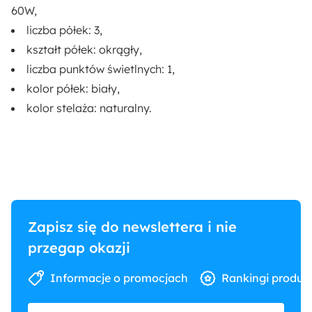
Płyta meblowa
60W,
liczba półek: 3,
kształt półek: okrągły,
liczba punktów świetlnych: 1,
kolor półek: biały,
kolor stelaża: naturalny.
Zapisz się do newslettera i nie
przegap okazji
Informacje o promocjach
Rankingi produk