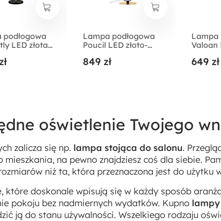
 podłogowa
Lampa podłogowa
Lampa 
ntly LED złota
Poucil LED złoto-
Valoan 
urowa
czarna
czarna
zł
849 zł
649 zł
ędne oświetlenie Twojego wn
ch zalicza się np.
lampa stojąca do salonu
. Przeglą
mieszkania, na pewno znajdziesz coś dla siebie. Pam
zmiarów niż ta, która przeznaczona jest do użytku w
e, które doskonale wpisują się w każdy sposób aranż
enie pokoju bez nadmiernych wydatków. Kupno
lampy
ić ją do stanu używalności. Wszelkiego rodzaju oświe