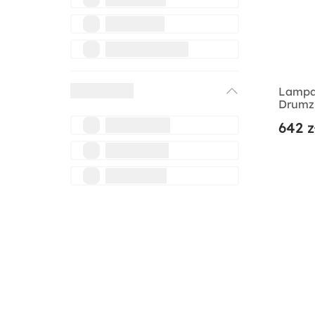
Lampa
Drumz
brązo
642 z