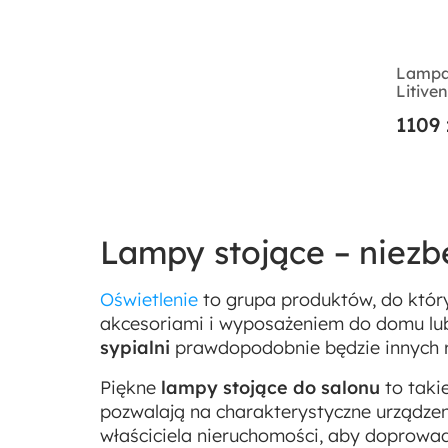
Lampa
Litive
marm
1109 
Lampy stojące – niezb
Oświetlenie
to grupa produktów, do który
akcesoriami i wyposażeniem do domu lub 
sypialni
prawdopodobnie będzie innych ro
Piękne
lampy stojące do salonu
to taki
pozwalają na charakterystyczne urządz
właściciela nieruchomości, aby doprowadz