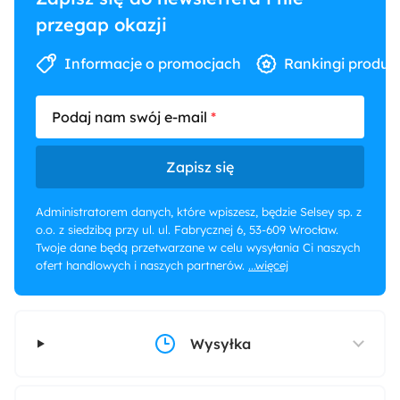
przegap okazji
Informacje o promocjach
Rankingi produk
Podaj nam swój e-mail
Zapisz się
Administratorem danych, które wpiszesz, będzie Selsey sp. z
o.o. z siedzibą przy ul. ul. Fabrycznej 6, 53-609 Wrocław.
Twoje dane będą przetwarzane w celu wysyłania Ci naszych
ofert handlowych i naszych partnerów.
...więcej
Wysyłka