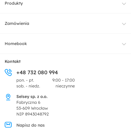
Produkty
Meble
Zamówienia
Oświetlenie
Dostawa
Homebook
Tekstylia
Płatności i raty
O nas
Kontakt
Ogród i taras
+48 732 080 994
Zwroty
Centrum prasowe
pon. - pt.
9:00 - 17:00
Dekoracje i akcesoria
sob. - niedz.
nieczynne
Pytania i odpowiedzi
Oferta dla producentów
Selsey sp. z o.o.
Promocje
Fabryczna 6
Regulamin
53-609 Wrocław
NIP 8943048792
Polityka prywatności
Napisz do nas