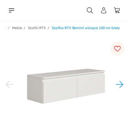
ukty
Meble
Szafki RTV
Szafka RTV Bemmi wisząca 100 cm biały
liści