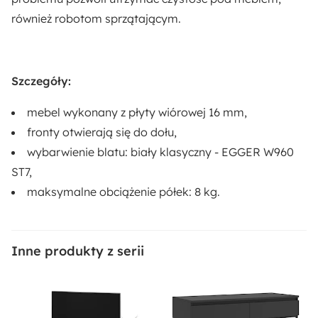
również robotom sprzątającym.
Materiał korpusu:
Płyta wiórowa
Szczegóły:
Wykończenie frontów:
Matowe
mebel wykonany z płyty wiórowej 16 mm,
fronty otwierają się do dołu,
Dostępne oświetlenie:
wybarwienie blatu: biały klasyczny - EGGER W960
Nie
ST7,
maksymalne obciążenie półek: 8 kg.
Długość:
31.8 cm
Inne produkty z serii
Materiał:
Płyta meblowa
Pomieszczenie: