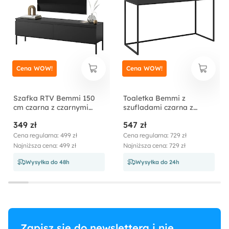
Salon
Sposób montażu:
Wiszący
Cena WOW!
Cena WOW!
Szafka RTV Bemmi 150
Toaletka Bemmi z
cm czarna z czarnymi
szufladami czarna z
nogami
czarnymi nóżkami
349 zł
547 zł
Cena regularna: 499 zł
Cena regularna: 729 zł
Najniższa cena: 499 zł
Najniższa cena: 729 zł
Wysyłka do 48h
Wysyłka do 24h
Zapisz się do newslettera i nie