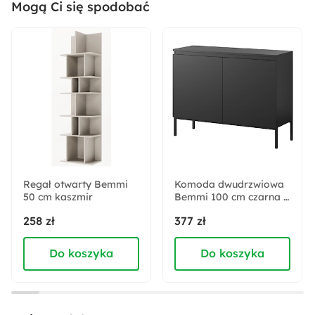
Mogą Ci się spodobać
Montaż:
Do samodzielnego montażu
Rodzaj:
Wiszący
Trendy:
Monochromatyczny minimalizm
Regał otwarty Bemmi
Komoda dwudrzwiowa
50 cm kaszmir
Wykończenie:
Bemmi 100 cm czarna z
czarnymi nogami
Matowe
258 zł
377 zł
Do koszyka
Do koszyka
Akcja specjalna:
Nowość
Odpowiedzialny wybór: