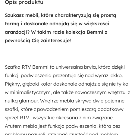
Opis produktu
Wyprodukowano w Polsce
Szukasz mebli, które charakteryzują się prostą
Zabezpieczenie obrzeży:
formą i doskonale odnajdą się w większości
Obrzeża ABS
aranżacji? W takim razie kolekcja Bemmi z
pewnością Cię zainteresuje!
Numer płyty:
W960 ST7 Biały Klasyczny
Szafka RTV Bemmi to uniwersalna bryła, która dzięki
Kolor frontów:
funkcji podwieszenia prezentuje się nad wyraz lekko.
Biały
Piękny, głęboki kolor doskonale odnajdzie się nie tylko
w minimalistycznym, ale także nowoczesnym wnętrzu, z
Kolor korpusu:
nutką glamour. Wnętrze mebla skrywa dwie pojemne
Biały
szafki, które z powodzeniem pomieszczą dodatkowy
sprzęt RTV i wszystkie akcesoria z nim związane.
Materiał frontów:
Atutem mebla jest funkcja podwieszenia, która bez
Płyta wiórowa
problemu pozwoli utrzymać czystość pod meblem,