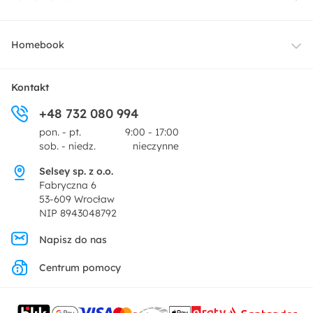
Oświetlenie
Dostawa
Homebook
Tekstylia
Płatności i raty
O nas
Kontakt
Ogród i taras
+48 732 080 994
Zwroty
Centrum prasowe
pon. - pt.
9:00 - 17:00
Dekoracje i akcesoria
sob. - niedz.
nieczynne
Pytania i odpowiedzi
Oferta dla producentów
Selsey sp. z o.o.
Promocje
Fabryczna 6
Regulamin
53-609 Wrocław
NIP 8943048792
Polityka prywatności
Napisz do nas
Centrum pomocy
Ustawienia prywatności
Kontakt