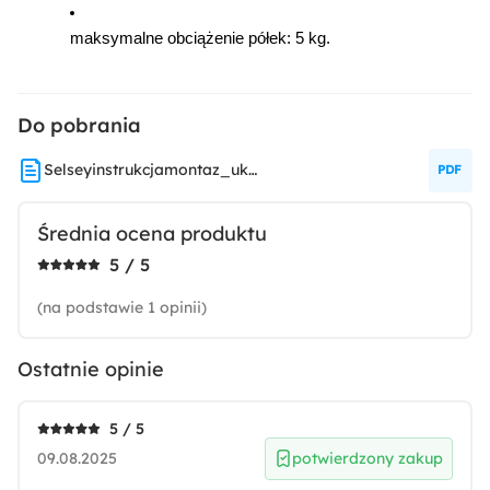
Matowe
maksymalne obciążenie półek: 5 kg.
Wykończenie korpusu:
Matowe
Do pobrania
Wysokość:
Selseyinstrukcjamontaz_ukomodaBemmi1503D_N_poprawiona
77 cm
Średnia ocena produktu
Głębokość:
5 / 5
35 cm
(na podstawie 1 opinii)
Szerokość:
150 cm
Ostatnie opinie
Wysokość nóżek:
5 / 5
17 cm
09.08.2025
potwierdzony zakup