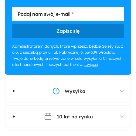
Podaj nam swój e-mail
Zapisz się
Administratorem danych, które wpiszesz, będzie Selsey sp. z
o.o. z siedzibą przy ul. ul. Fabrycznej 6, 53-609 Wrocław.
Twoje dane będą przetwarzane w celu wysyłania Ci naszych
ofert handlowych i naszych partnerów.
...więcej
Wysyłka
10 lat na rynku