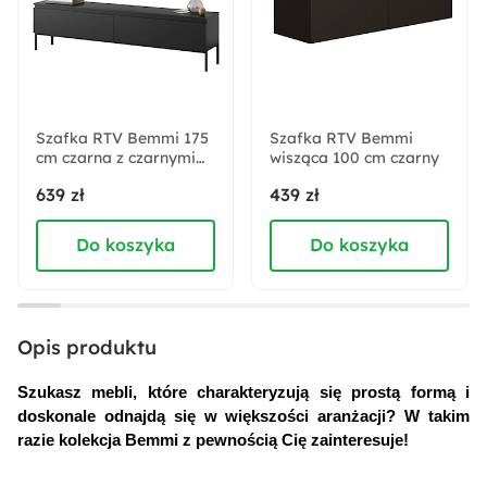
Czarny
Kolor korpusu:
Czarny
Szafka RTV Bemmi 175
Szafka RTV Bemmi
cm czarna z czarnymi
Kolor uchwytów:
wisząca 100 cm czarny
nogami
brak uchwytów
639 zł
439 zł
Do koszyka
Do koszyka
Materiał blatu:
Płyta wiórowa laminowana
Materiał drzwi:
Opis produktu
Płyta laminowana
Szukasz mebli, które charakteryzują się prostą formą i 
doskonale odnajdą się w większości aranżacji? W takim 
Sposób montażu:
razie kolekcja Bemmi z pewnością Cię zainteresuje!
Wolnostojący
Stojący