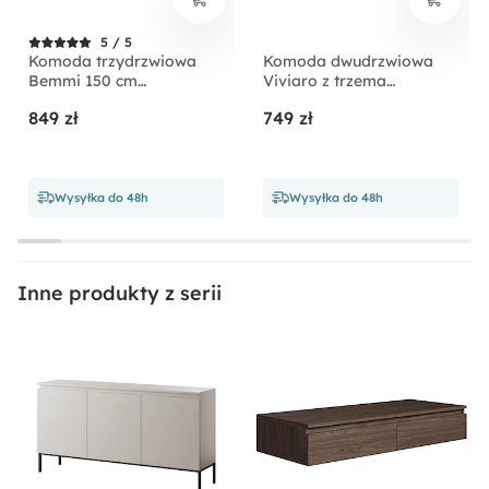
Nie
5 / 5
Ilość paczek:
Komoda trzydrzwiowa
Komoda dwudrzwiowa
Bemmi 150 cm
Viviaro z trzema
2
Ciemnozielony
szufladami 154 cm
849 zł
749 zł
Czarna
Materiał nóżek:
Stal malowana proszkowo
Wysyłka do 48h
Wysyłka do 48h
Rodzaj:
Stojący
Inne produkty z serii
Długość:
35 cm
Materiał:
Metal
Płyta meblowa