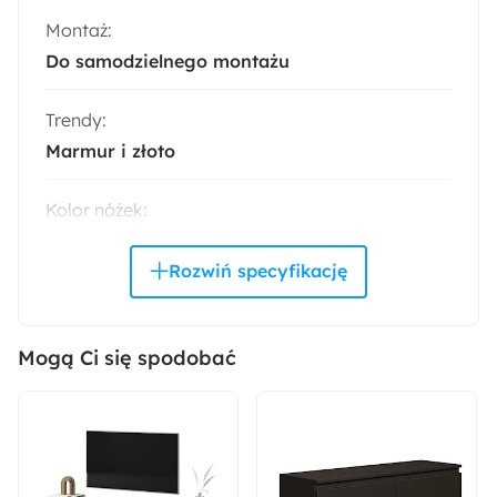
Montaż:
Do samodzielnego montażu
Trendy:
Marmur i złoto
Kolor nóżek:
Czarny
Wykończenie:
Matowe
Mogą Ci się spodobać
Rodzaj nóżek:
Proste
Kolor frontów: