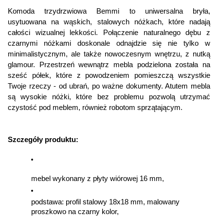
Akcja specjalna:
Komoda trzydrzwiowa Bemmi to uniwersalna bryła, 
usytuowana na wąskich, stalowych nóżkach, które nadają 
Nowość
całości wizualnej lekkości. Połączenie naturalnego dębu z 
czarnymi nóżkami doskonale odnajdzie się nie tylko w 
Materiał frontów:
minimalistycznym, ale także nowoczesnym wnętrzu, z nutką 
Płyta wiórowa laminowana
glamour. Przestrzeń wewnątrz mebla podzielona została na 
sześć półek, które z powodzeniem pomieszczą wszystkie 
Twoje rzeczy - od ubrań, po ważne dokumenty. Atutem mebla 
Materiał korpusu:
są wysokie nóżki, które bez problemu pozwolą utrzymać 
Płyta wiórowa laminowana
czystość pod meblem, również robotom sprzątającym.
Sposób otwierania:
Szczegóły produktu:
Na boki
Wykończenie blatu:
mebel wykonany z płyty wiórowej 16 mm,
Matowe
podstawa: profil stalowy 18x18 mm, malowany 
Wykończenie frontów:
proszkowo na czarny kolor,