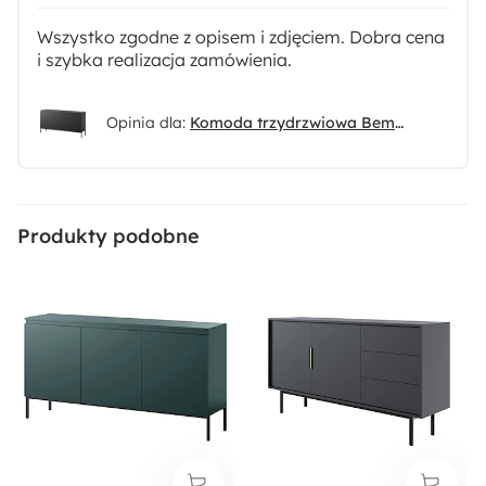
Liczba drzwi:
Wszystko zgodne z opisem i zdjęciem. Dobra cena
3
i szybka realizacja zamówienia.
Liczba półek:
Opinia dla:
Komoda trzydrzwiowa Bemmi 150 cm czarna z czarnymi nogami
6
Liczba półek zamkniętych:
6
Produkty podobne
Styl:
Nowoczesny
Numer płyty:
U999 ST2 Czarny
Dostępne oświetlenie: