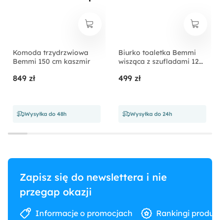
Pomieszczenie:
Salon
Komoda trzydrzwiowa
Biurko toaletka Bemmi
Bemmi 150 cm kaszmir
wisząca z szufladami 120
cm orzech wisconsin
849 zł
499 zł
Wysyłka do 48h
Wysyłka do 24h
Zapisz się do newslettera i nie
przegap okazji
Informacje o promocjach
Rankingi produk