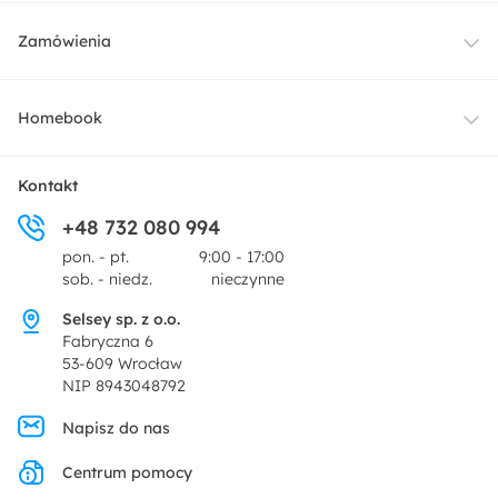
Meble
Zamówienia
Oświetlenie
Dostawa
Homebook
Tekstylia
Płatności i raty
O nas
Kontakt
Ogród i taras
+48 732 080 994
Zwroty
Centrum prasowe
pon. - pt.
9:00 - 17:00
Dekoracje i akcesoria
sob. - niedz.
nieczynne
Pytania i odpowiedzi
Oferta dla producentów
Selsey sp. z o.o.
Promocje
Fabryczna 6
Regulamin
53-609 Wrocław
NIP 8943048792
Polityka prywatności
Napisz do nas
Centrum pomocy
Ustawienia prywatności