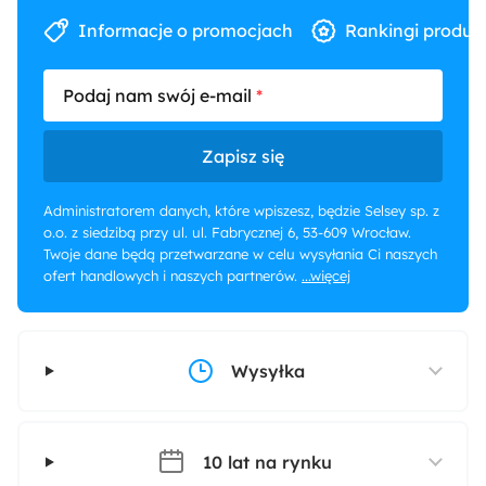
Informacje o promocjach
Rankingi produk
Podaj nam swój e-mail
Zapisz się
Administratorem danych, które wpiszesz, będzie Selsey sp. z
o.o. z siedzibą przy ul. ul. Fabrycznej 6, 53-609 Wrocław.
Twoje dane będą przetwarzane w celu wysyłania Ci naszych
ofert handlowych i naszych partnerów.
...więcej
Wysyłka
10 lat na rynku