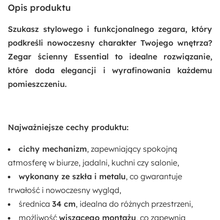
Cechy szczególne - dodatki:
Opis produktu
Cichy mechanizm
Szukasz stylowego i funkcjonalnego zegara, który
Montaż:
podkreśli nowoczesny charakter Twojego wnętrza?
Do samodzielnego montażu
Zegar ścienny Essential to idealne rozwiązanie,
które doda elegancji i wyrafinowania każdemu
Głębokość:
pomieszczeniu.
5.2 cm
Długość:
Najważniejsze cechy produktu:
5.2 cm
cichy mechanizm
, zapewniający spokojną
Rodzaj:
atmosferę w biurze, jadalni, kuchni czy salonie,
Wiszący
wykonany ze szkła i metalu
, co gwarantuje
trwałość i nowoczesny wygląd,
Funkcje:
średnica
34 cm
, idealna do różnych przestrzeni,
Cichy mechanizm
możliwość
wiszącego montażu
, co zapewnia