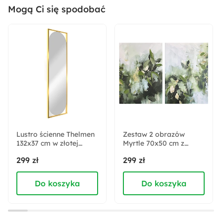
Mogą Ci się spodobać
Kształt:
Okrągły
Materiał:
Szkło
Pomieszczenie:
Biuro
Jadalnia
Kuchnia
Salon
Lustro ścienne Thelmen
Zestaw 2 obrazów
132x37 cm w złotej
Sposób montażu:
Myrtle 70x50 cm z
ramie
ręcznie malowanymi
Wiszący
299 zł
299 zł
elementami
Do koszyka
Do koszyka
Akcja specjalna:
Nowość