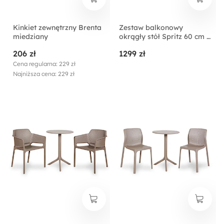
Kinkiet zewnętrzny Brenta
Zestaw balkonowy
miedziany
okrągły stół Spritz 60 cm i
2 krzesła Net Nardi z
206 zł
1299 zł
certyfikowanego
tworzywa brązowy
Cena regularna: 229 zł
Najniższa cena: 229 zł