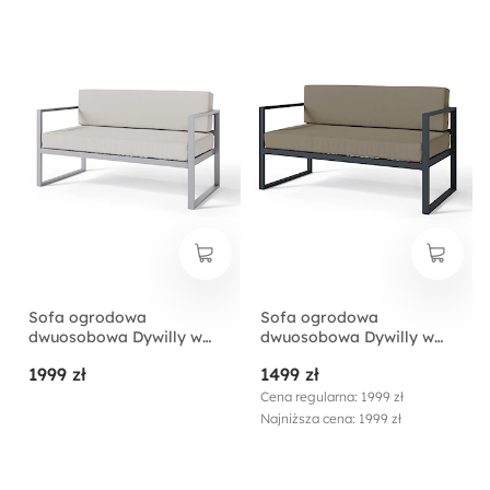
Sofa ogrodowa
Sofa ogrodowa
dwuosobowa Dywilly w
dwuosobowa Dywilly w
tkaninie hydrofobowej
tkaninie hydrofobowej
1999 zł
1499 zł
szara/ szary stelaż
jasnobrązowa/ czarny
stelaż
Cena regularna: 1999 zł
Najniższa cena: 1999 zł