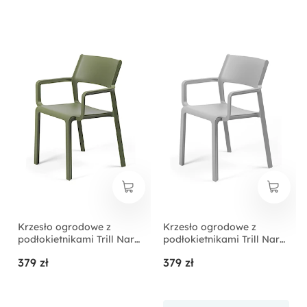
Krzesło ogrodowe z
Krzesło ogrodowe z
podłokietnikami Trill Nardi
podłokietnikami Trill Nardi
z certyfikowanego
z certyfikowanego
379 zł
379 zł
tworzywa zielone
tworzywa szare