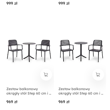
999 zł
999 zł
certyfikowanego
certyfikowanego
tworzywa antracytowy
tworzywa antracytowy
Zestaw balkonowy
Zestaw balkonowy
okrągły stół Step 60 cm i 2
okrągły stół Step 60 cm i 2
krzesła z podłokietnikami
krzesła z podłokietnikami
969 zł
969 zł
Bora Nardi z
Costa Nardi z
certyfikowanego
certyfikowanego