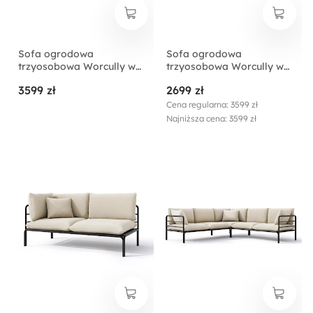
Sofa ogrodowa
Sofa ogrodowa
trzyosobowa Worcully w
trzyosobowa Worcully w
tkaninie hydrofobowej
tkaninie hydrofobowej
3599 zł
2699 zł
beżowa/ czarny stelaż
antracytowa/ czarny
stelaż
Cena regularna: 3599 zł
Najniższa cena: 3599 zł