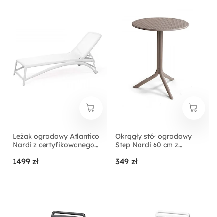
Leżak ogrodowy Atlantico
Okrągły stół ogrodowy
Nardi z certyfikowanego
Step Nardi 60 cm z
tworzywa biały
certyfikowanego
1499 zł
349 zł
tworzywa brązowy