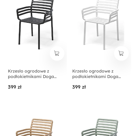
Krzesło ogrodowe z
Krzesło ogrodowe z
podłokietnikami Doga
podłokietnikami Doga
Nardi z certyfikowanego
Nardi z certyfikowanego
399 zł
399 zł
tworzywa antracytowe
tworzywa białe