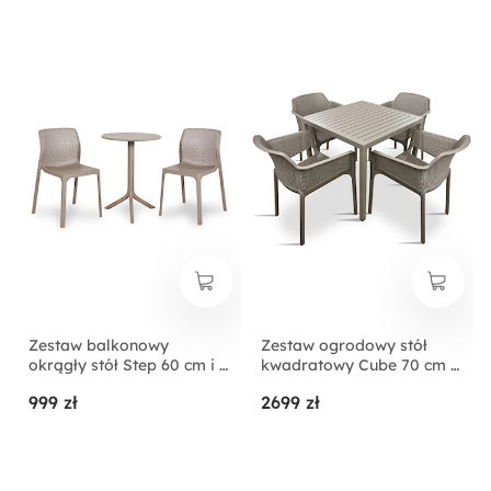
tworzywa antracytowy
tworzywa antracytowy
Zestaw balkonowy
Zestaw ogrodowy stół
okrągły stół Step 60 cm i 2
kwadratowy Cube 70 cm i
krzesła Bit Nardi z
4 krzesła z
999 zł
2699 zł
certyfikowanego
podłokietnikami Net Nardi
tworzywa brązowy
z certyfikowanego
tworzywa brązowy