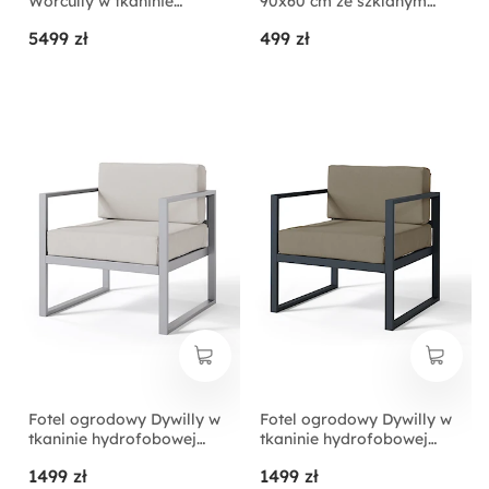
Worcully w tkaninie
90x60 cm ze szklanym
hydrofobowej
blatem
5499 zł
499 zł
antracytowy/ czarny
stelaż
Fotel ogrodowy Dywilly w
Fotel ogrodowy Dywilly w
tkaninie hydrofobowej
tkaninie hydrofobowej
szary/ szary stelaż
jasnobrązowy/ czarny
1499 zł
1499 zł
stelaż