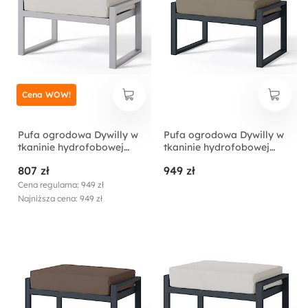
Cena WOW!
Pufa ogrodowa Dywilly w
Pufa ogrodowa Dywilly w
tkaninie hydrofobowej
tkaninie hydrofobowej
szary/ szary stelaż
jasnobrązowy/ czarny
807 zł
949 zł
stelaż
Cena regularna: 949 zł
Najniższa cena: 949 zł