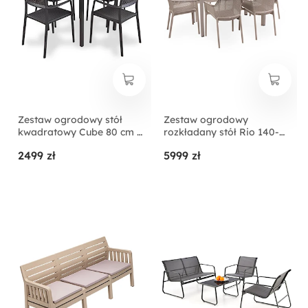
Zestaw ogrodowy stół
Zestaw ogrodowy
kwadratowy Cube 80 cm i
rozkładany stół Rio 140-
4 krzesła z
210x85 cm i 6 krzeseł Net
2499 zł
5999 zł
podłokietnikami Bora
Nardi z certyfikowanego
Nardi z certyfikowanego
tworzywa brązowy
tworzywa antracytowy