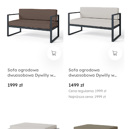
Sofa ogrodowa
Sofa ogrodowa
dwuosobowa Dywilly w
dwuosobowa Dywilly w
tkaninie hydrofobowej
tkaninie hydrofobowej
1999 zł
1499 zł
brązowa/ czarny stelaż
szara/ czarny stelaż
Cena regularna: 1999 zł
Najniższa cena: 1999 zł