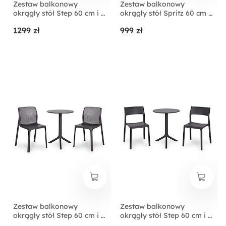
Zestaw balkonowy
Zestaw balkonowy
okrągły stół Step 60 cm i 2
okrągły stół Spritz 60 cm i
krzesła Net Nardi z
2 krzesła Bit Nardi z
1299 zł
999 zł
certyfikowanego
certyfikowanego
tworzywa brązowy
tworzywa brązowy
Zestaw balkonowy
Zestaw balkonowy
okrągły stół Step 60 cm i 2
okrągły stół Step 60 cm i 2
krzesła Bit Nardi z
krzesła Trill Nardi z