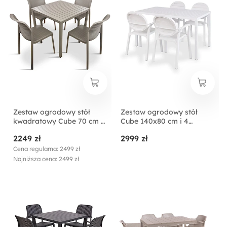
Zestaw ogrodowy stół
Zestaw ogrodowy stół
kwadratowy Cube 70 cm i
Cube 140x80 cm i 4
4 krzesła Bit Nardi z
krzesła z podłokietnikami
2249 zł
2999 zł
certyfikowanego
Palma Nardi z
tworzywa brązowy
certyfikowanego
Cena regularna: 2499 zł
tworzywa biały
Najniższa cena: 2499 zł