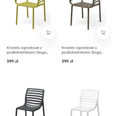
Krzesło ogrodowe z
Krzesło ogrodowe z
podłokietnikami Doga
podłokietnikami Doga
Nardi z certyfikowanego
Nardi z certyfikowanego
399 zł
399 zł
tworzywa żółte
tworzywa ciemnobrązowe