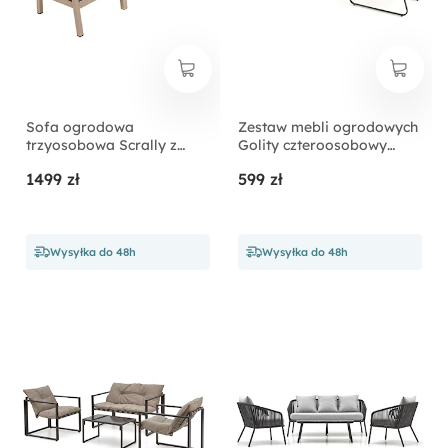
Sofa ogrodowa
Zestaw mebli ogrodowych
trzyosobowa Scrally z
Golity czteroosobowy
tworzywa sztucznego
popielaty
1499 zł
599 zł
beżowa
Wysyłka do 48h
Wysyłka do 48h