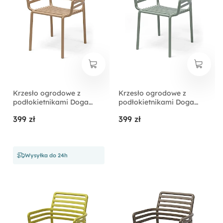
Krzesło ogrodowe z
Krzesło ogrodowe z
podłokietnikami Doga
podłokietnikami Doga
Nardi z certyfikowanego
Nardi z certyfikowanego
399 zł
399 zł
tworzywa beżowe
tworzywa szałwiowe
Wysyłka do 24h