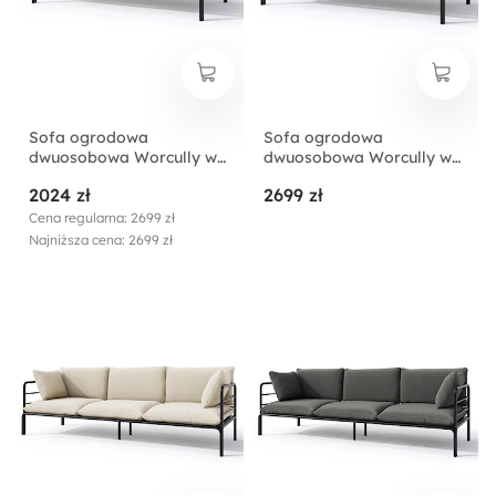
Sofa ogrodowa
Sofa ogrodowa
dwuosobowa Worcully w
dwuosobowa Worcully w
tkaninie hydrofobowej
tkaninie hydrofobowej
2024 zł
2699 zł
beżowa/ czarny stelaż
antracytowa/ czarny
stelaż
Cena regularna: 2699 zł
Najniższa cena: 2699 zł