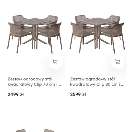
Zestaw ogrodowy stół
Zestaw ogrodowy stół
kwadratowy Clip 70 cm i 4
kwadratowy Clip 80 cm i 4
krzesła Net Nardi z
krzesła Net Nardi z
2499 zł
2599 zł
certyfikowanego
certyfikowanego
tworzywa brązowy
tworzywa brązowy