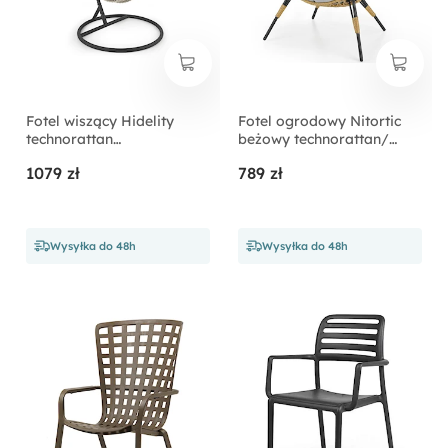
Fotel wiszący Hidelity
Fotel ogrodowy Nitortic
technorattan
beżowy technorattan/
jasnopopielaty
popielata poducha
1079 zł
789 zł
Wysyłka do 48h
Wysyłka do 48h