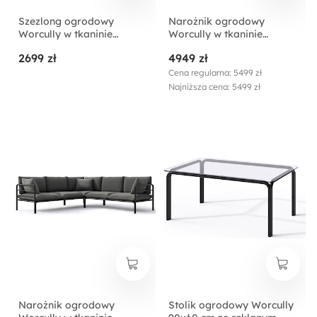
Szezlong ogrodowy
Narożnik ogrodowy
Worcully w tkaninie
Worcully w tkaninie
hydrofobowej beżowy/
hydrofobowej beżowy/
2699 zł
4949 zł
czarny stelaż
czarny stelaż
Cena regularna: 5499 zł
Najniższa cena: 5499 zł
Narożnik ogrodowy
Stolik ogrodowy Worcully