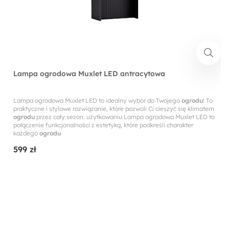
Lampa ogrodowa Muxlet LED antracytowa
Lampa ogrodowa Muxlet LED to idealny wybór do Twojego
ogrodu
! To
praktyczne i stylowe rozwiązanie, które pozwoli Ci cieszyć się klimatem
ogrodu
przez cały sezon. użytkowaniu.Lampa ogrodowa Muxlet LED to
połączenie funkcjonalności z estetyką, które podkreśli charakter
każdego
ogrodu
599 zł