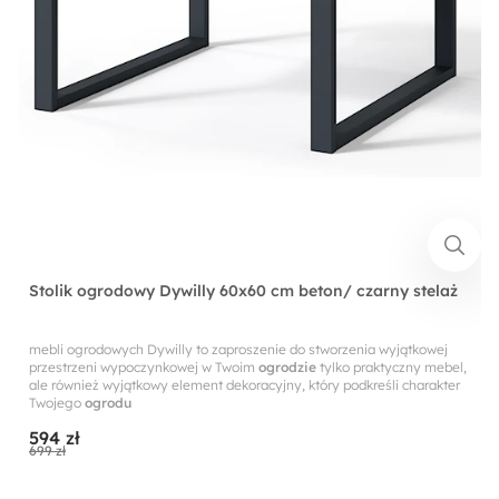
Stolik ogrodowy Dywilly 60x60 cm beton/ czarny stelaż
mebli ogrodowych Dywilly to zaproszenie do stworzenia wyjątkowej
przestrzeni wypoczynkowej w Twoim
ogrodzie
tylko praktyczny mebel,
ale również wyjątkowy element dekoracyjny, który podkreśli charakter
Twojego
ogrodu
594 zł
699 zł