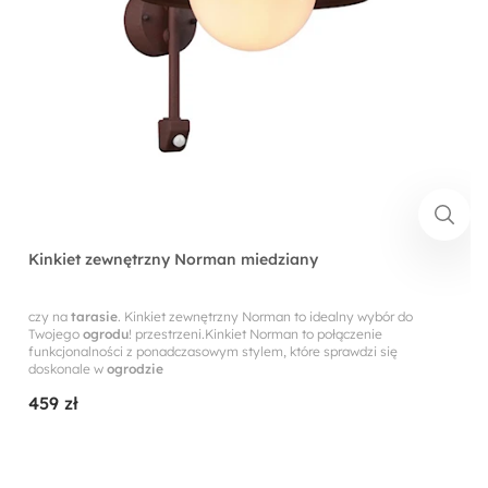
Kinkiet zewnętrzny Norman miedziany
czy na
tarasie
. Kinkiet zewnętrzny Norman to idealny wybór do
Twojego
ogrodu
! przestrzeni.Kinkiet Norman to połączenie
funkcjonalności z ponadczasowym stylem, które sprawdzi się
doskonale w
ogrodzie
459 zł