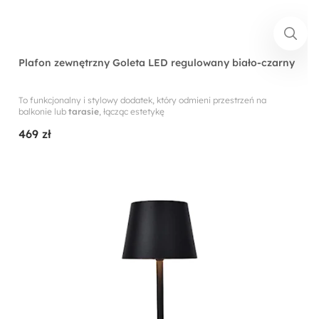
Plafon zewnętrzny Goleta LED regulowany biało-czarny
To funkcjonalny i stylowy dodatek, który odmieni przestrzeń na
balkonie lub
tarasie
, łącząc estetykę
469 zł