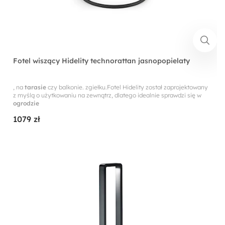
Fotel wiszący Hidelity technorattan jasnopopielaty
, na
tarasie
czy balkonie. zgiełku.Fotel Hidelity został zaprojektowany
z myślą o użytkowaniu na zewnątrz, dlatego idealnie sprawdzi się w
ogrodzie
1079 zł