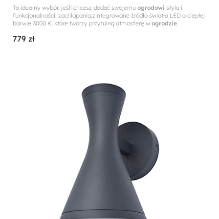
To idealny wybór, jeśli chcesz dodać swojemu
ogrodowi
stylu i
funkcjonalności. zachlapania,zintegrowane źródło światła LED o ciepłej
barwie 3000 K, które tworzy przytulną atmosferę w
ogrodzie
779 zł