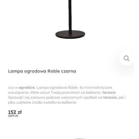
Lampa ogrodowa Roble czarna
czy w
ogrodzie
. Lampa ogrodowa Roble to minimalistyczne
rozwiązanie, które ożywi Twoją przestrzeń na balkonie,
tarasie
Sprawdzi się zarówno podczas wieczornych spotkań na
tarasie
, jak i
jako subtelne źródło światła na balkonie
152 zł
169 zł