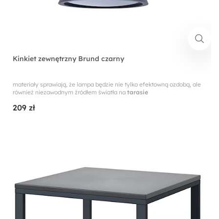
Kinkiet zewnętrzny Brund czarny
materiały sprawiają, że lampa będzie nie tylko efektowną ozdobą, ale
również niezawodnym źródłem światła na
tarasie
209 zł