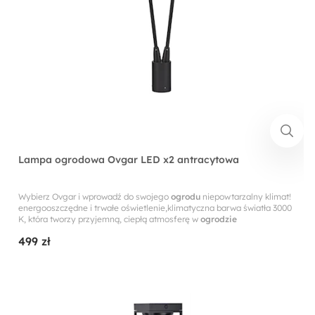
Lampa ogrodowa Ovgar LED x2 antracytowa
Wybierz Ovgar i wprowadź do swojego
ogrodu
niepowtarzalny klimat!
energooszczędne i trwałe oświetlenie,klimatyczna barwa światła 3000
K, która tworzy przyjemną, ciepłą atmosferę w
ogrodzie
499 zł