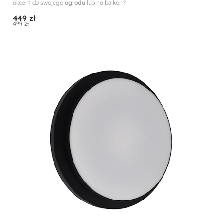
akcent do swojego
ogrodu
lub na balkon?
449 zł
499 zł