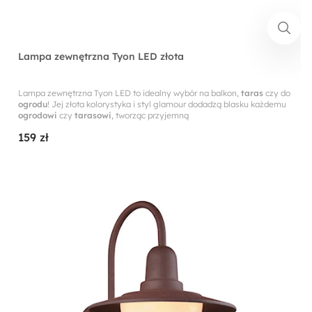
Lampa zewnętrzna Tyon LED złota
Lampa zewnętrzna Tyon LED to idealny wybór na balkon,
taras
czy do
ogrodu
! Jej złota kolorystyka i styl glamour dodadzą blasku każdemu
ogrodowi
czy
tarasowi
, tworząc przyjemną
159 zł