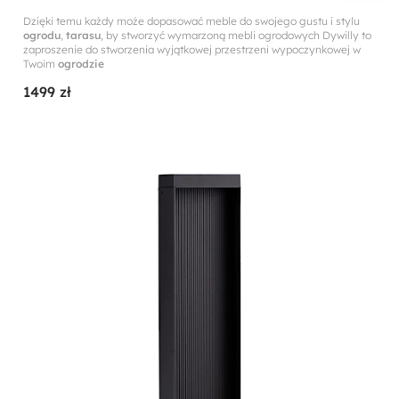
Dzięki temu każdy może dopasować meble do swojego gustu i stylu
ogrodu
,
tarasu
, by stworzyć wymarzoną mebli ogrodowych Dywilly to
zaproszenie do stworzenia wyjątkowej przestrzeni wypoczynkowej w
Twoim
ogrodzie
1499 zł