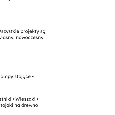
zystkie projekty są
własny, nowoczesny
ampy stojące •
tniki • Wieszaki •
 Stojaki na drewno