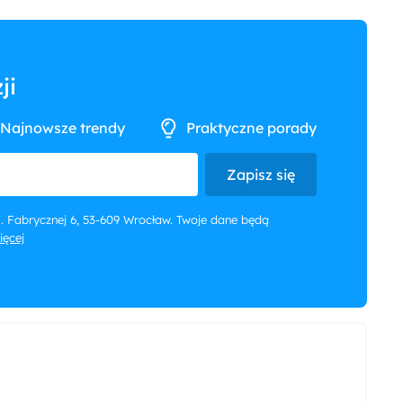
ji
Najnowsze trendy
Praktyczne porady
Zapisz się
 ul. Fabrycznej 6, 53-609 Wrocław. Twoje dane będą
więcej