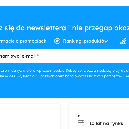
z się do newslettera i nie przegap okaz
rmacje o promocjach
Rankingi produktów
nam swój e-mail
orem danych, które wpiszesz, będzie Selsey sp. z o.o. z siedzibą przy ul.
ne w celu wysyłania Ci naszych ofert handlowych i naszych partnerów.
...
10 lat na rynku