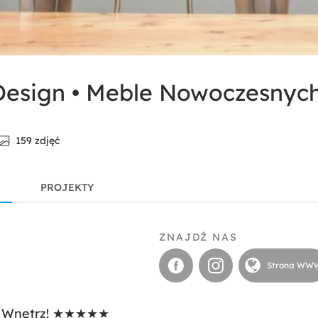
esign • Meble Nowoczesnych
159 zdjęć
PROJEKTY
ZNAJDŹ NAS
Strona WW
h Wnętrz! ★★★★★