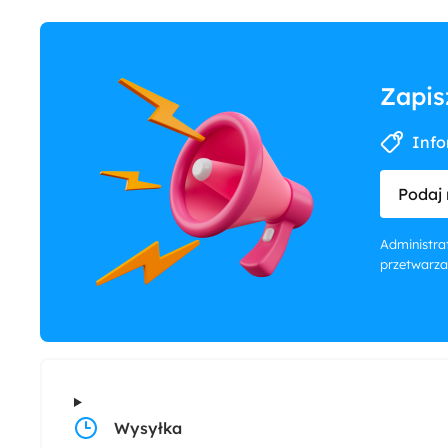
Zapis
Info
Podaj 
Administrat
przetwarza
Wysyłka