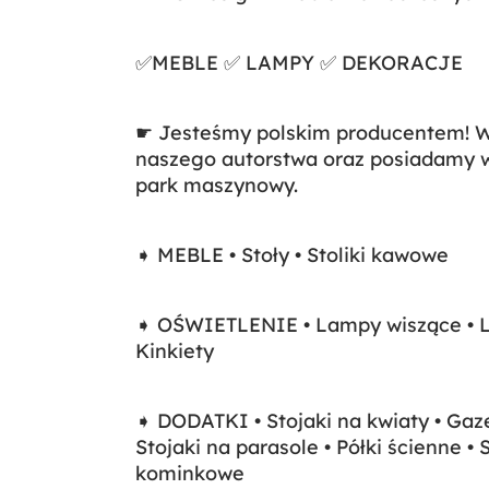
✅MEBLE ✅ LAMPY ✅ DEKORACJE
☛ Jesteśmy polskim producentem! Ws
naszego autorstwa oraz posiadamy 
park maszynowy.
➧ MEBLE • Stoły • Stoliki kawowe
➧ OŚWIETLENIE • Lampy wiszące • L
Kinkiety
➧ DODATKI • Stojaki na kwiaty • Gaze
Stojaki na parasole • Półki ścienne •
kominkowe