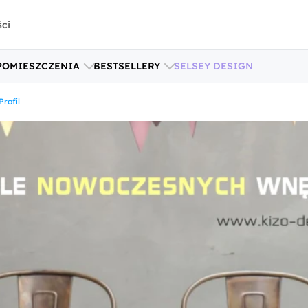
ści
POMIESZCZENIA
BESTSELLERY
SELSEY DESIGN
Profil