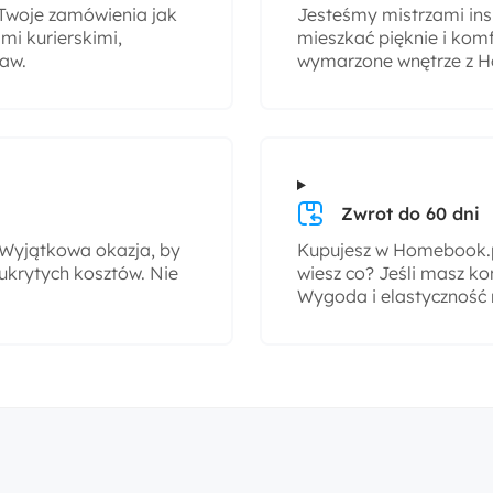
woje zamówienia jak
Jesteśmy mistrzami insp
i kurierskimi,
mieszkać pięknie i komf
taw.
wymarzone wnętrze z H
Zwrot do 60 dni
! Wyjątkowa okazja, by
Kupujesz w Homebook.pl
ukrytych kosztów. Nie
wiesz co? Jeśli masz ko
Wygoda i elastyczność