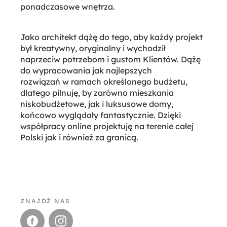
ponadczasowe wnętrza.
Jako architekt dążę do tego, aby każdy projekt
był kreatywny, oryginalny i wychodził
naprzeciw potrzebom i gustom Klientów. Dążę
do wypracowania jak najlepszych
rozwi​ą​za​ń​ w ramach okre​ś​lonego bud​ż​etu,
dlatego pilnuję, by zarówno mieszkania
niskobudżetowe, jak i luksusowe domy,
końcowo wyglądały fantastycznie. Dzięki
współpracy online projektuję na terenie całej
Polski jak i również za granicą.
ZNAJDŹ NAS