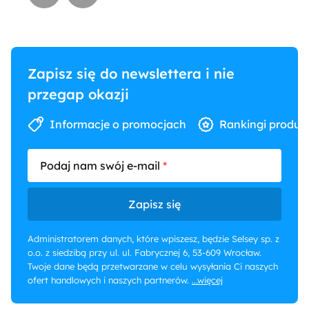
Zapisz się do newslettera i nie
przegap okazji
Informacje o promocjach
Rankingi produk
Podaj nam swój e-mail
Zapisz się
Administratorem danych, które wpiszesz, będzie Selsey sp. z
o.o. z siedzibą przy ul. ul. Fabrycznej 6, 53-609 Wrocław.
Twoje dane będą przetwarzane w celu wysyłania Ci naszych
ofert handlowych i naszych partnerów.
...więcej