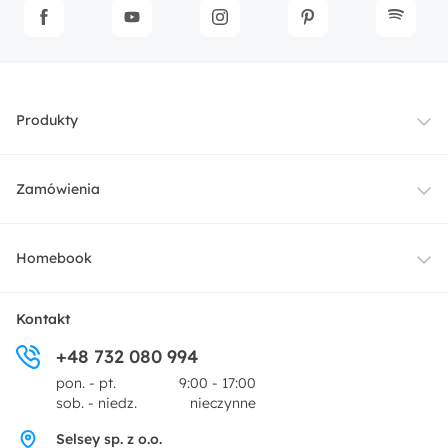
Produkty
Meble
Zamówienia
Oświetlenie
Dostawa
Homebook
Tekstylia
Płatności i raty
O nas
Kontakt
Ogród i taras
+48 732 080 994
Zwroty
Centrum prasowe
pon. - pt.
9:00 - 17:00
Dekoracje i akcesoria
sob. - niedz.
nieczynne
Pytania i odpowiedzi
Oferta dla producentów
Selsey sp. z o.o.
Promocje