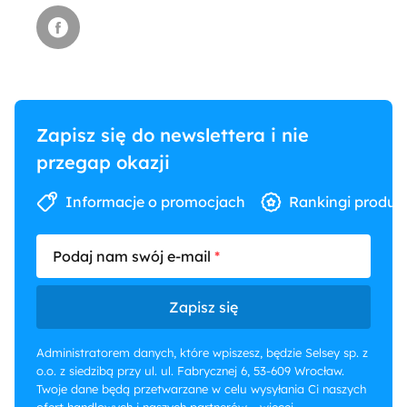
Zapisz się do newslettera i nie
przegap okazji
Informacje o promocjach
Rankingi produk
Podaj nam swój e-mail
Zapisz się
Administratorem danych, które wpiszesz, będzie Selsey sp. z
o.o. z siedzibą przy ul. ul. Fabrycznej 6, 53-609 Wrocław.
Twoje dane będą przetwarzane w celu wysyłania Ci naszych