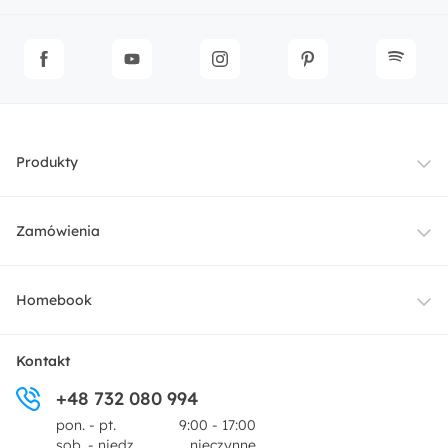
Produkty
Meble
Zamówienia
Oświetlenie
Dostawa
Homebook
Tekstylia
Płatności i raty
O nas
Kontakt
Ogród i taras
+48 732 080 994
Zwroty
Centrum prasowe
pon. - pt.
9:00 - 17:00
Dekoracje i akcesoria
sob. - niedz.
nieczynne