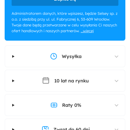
Administratorem danych, które wpiszesz, będzie Selsey sp. z
o.o. z siedzibą przy ul. ul. Fabrycznej 6, 53-609 Wrocław.
Twoje dane będą przetwarzane w celu wysyłania Ci naszych
ofert handlowych i naszych partnerów.
...więcej
Wysyłka
10 lat na rynku
Raty 0%
Zwrot do 60 dni