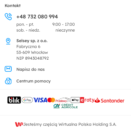
Płatności i raty
O nas
Kontakt
Ogród i taras
+48 732 080 994
Zwroty
Centrum prasowe
pon. - pt.
9:00 - 17:00
Dekoracje i akcesoria
sob. - niedz.
nieczynne
Pytania i odpowiedzi
Oferta dla producentów
Selsey sp. z o.o.
Promocje
Fabryczna 6
Regulamin
53-609 Wrocław
NIP 8943048792
Polityka prywatności
Napisz do nas
Centrum pomocy
Ustawienia prywatności
Kontakt
Jesteśmy częścią Wirtualna Polska Holding S.A.