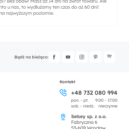
? Bez obaw! Masz aż 14 dni na zwrot towaru. Ale
nto u nas, to wydłużamy ten czas do aż 60 dni!
 na najwyższym poziomie.
Bądź na bieżąco:
Kontakt
+48 732 080 994
pon. - pt.
9:00 - 17:00
sob. - niedz.
nieczynne
Selsey sp. z o.o.
Fabryczna 6
53-609 Wrocław