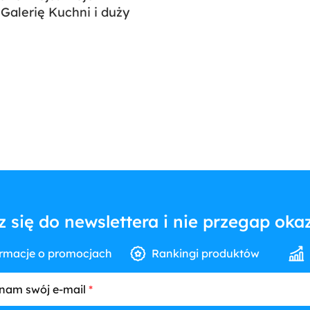
Galerię Kuchni i duży
z się do newslettera i nie przegap okaz
rmacje o promocjach
Rankingi produktów
nam swój e-mail