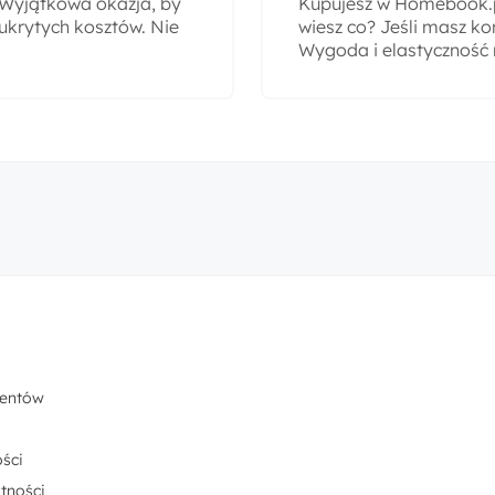
! Wyjątkowa okazja, by
Kupujesz w Homebook.pl
ukrytych kosztów. Nie
wiesz co? Jeśli masz ko
Wygoda i elastyczność
centów
ści
tności