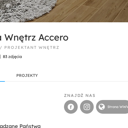
a Wnętrz Accero
 / PROJEKTANT WNĘTRZ
83 zdjęcia
PROJEKTY
ZNAJDŹ NAS
Strona WW
ządzane Państwa