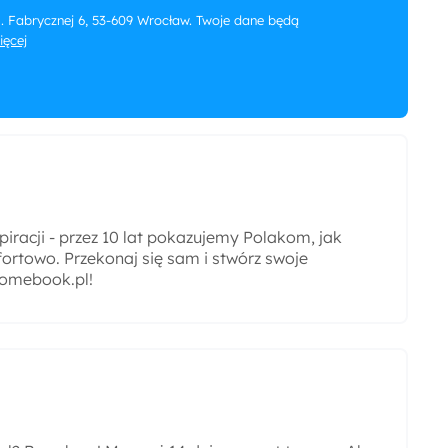
 ul. Fabrycznej 6, 53-609 Wrocław. Twoje dane będą
więcej
iracji - przez 10 lat pokazujemy Polakom, jak
ortowo. Przekonaj się sam i stwórz swoje
omebook.pl!