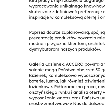
lata pracy dzięki zdobyciu bogatego
wypracowania unikalnego know-how, 
skutecznie zdefiniować preferencje 
inspiracje w kompleksową ofertę i or
Poprzez dobrze zaplanowaną, spójną
prezentację produktów powstało mie
modne i przyjazne klientom, archit
dystrybutorom naszych produktów.
Galeria Łazienek. ACCERO powstała w
salonie mogą Państwo obejrzeć 50 g
łazienek, kompleksowo wyposażonyc
baterie, lustra, jak również oświetlen
łazienkowe. Półtoraroczna praca, ob
olsztyńskiego rynku i analiza oferty
wyposażenia wnętrz oraz Państwa uw
prośby zmotywowały Nas do dalszego