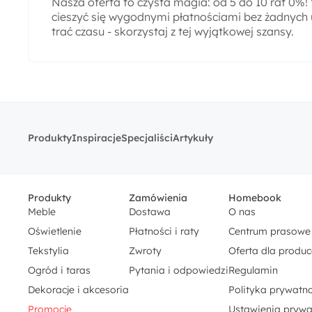
Nasza oferta to czysta magia: od 5 do 10 rat 0%
cieszyć się wygodnymi płatnościami bez żadnych 
trać czasu - skorzystaj z tej wyjątkowej szansy.
Produkty
Inspiracje
Specjaliści
Artykuły
Produkty
Zamówienia
Homebook
Meble
Dostawa
O nas
Oświetlenie
Płatności i raty
Centrum prasowe
Tekstylia
Zwroty
Oferta dla produ
Ogród i taras
Pytania i odpowiedzi
Regulamin
Dekoracje i akcesoria
Polityka prywatno
Promocje
Ustawienia prywa