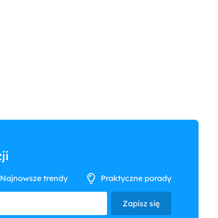
ji
Najnowsze trendy
Praktyczne porady
Zapisz się