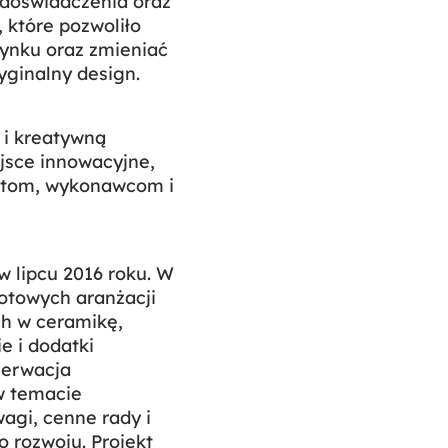
 doświadczenia oraz
które pozwoliło
rynku oraz zmieniać
yginalny design.
 i kreatywną
jsce innowacyjne,
ektom, wykonawcom i
 lipcu 2016 roku. W
otowych aranżacji
h w ceramikę,
ie i dodatki
serwacja
 w temacie
agi, cenne rady i
 rozwoju. Projekt