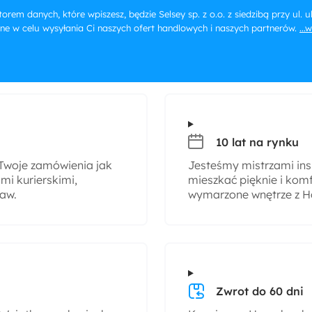
orem danych, które wpiszesz, będzie Selsey sp. z o.o. z siedzibą przy ul.
ne w celu wysyłania Ci naszych ofert handlowych i naszych partnerów.
...
10 lat na rynku
woje zamówienia jak
Jesteśmy mistrzami insp
i kurierskimi,
mieszkać pięknie i komf
taw.
wymarzone wnętrze z H
Zwrot do 60 dni